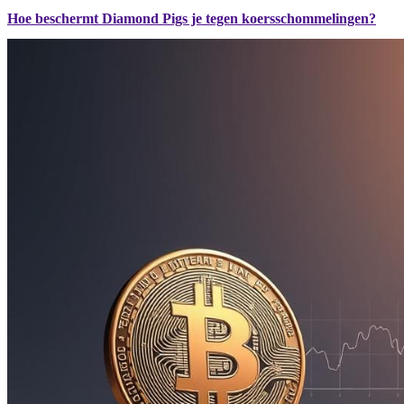
Hoe beschermt Diamond Pigs je tegen koersschommelingen?