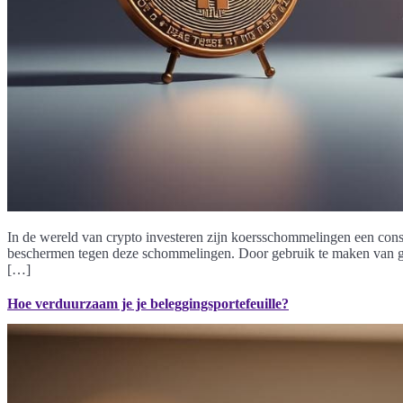
In de wereld van crypto investeren zijn koersschommelingen een const
beschermen tegen deze schommelingen. Door gebruik te maken van gea
[…]
Hoe verduurzaam je je beleggingsportefeuille?