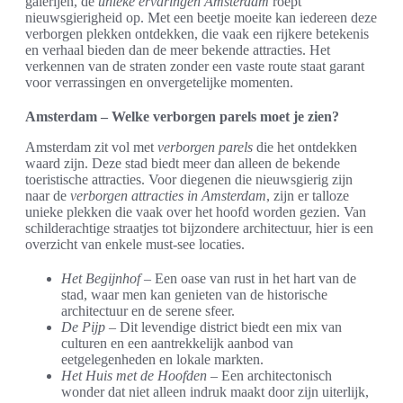
galerijen, de
unieke ervaringen Amsterdam
roept
nieuwsgierigheid op. Met een beetje moeite kan iedereen deze
verborgen plekken ontdekken, die vaak een rijkere betekenis
en verhaal bieden dan de meer bekende attracties. Het
verkennen van de straten zonder een vaste route staat garant
voor verrassingen en onvergetelijke momenten.
Amsterdam – Welke verborgen parels moet je zien?
Amsterdam zit vol met
verborgen parels
die het ontdekken
waard zijn. Deze stad biedt meer dan alleen de bekende
toeristische attracties. Voor diegenen die nieuwsgierig zijn
naar de
verborgen attracties in Amsterdam
, zijn er talloze
unieke plekken die vaak over het hoofd worden gezien. Van
schilderachtige straatjes tot bijzondere architectuur, hier is een
overzicht van enkele must-see locaties.
Het Begijnhof
– Een oase van rust in het hart van de
stad, waar men kan genieten van de historische
architectuur en de serene sfeer.
De Pijp
– Dit levendige district biedt een mix van
culturen en een aantrekkelijk aanbod van
eetgelegenheden en lokale markten.
Het Huis met de Hoofden
– Een architectonisch
wonder dat niet alleen indruk maakt door zijn uiterlijk,