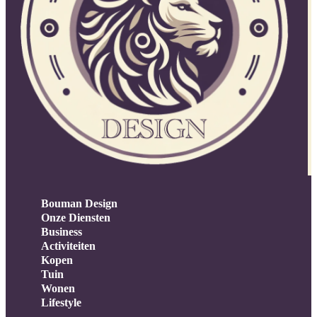
Bouman Design
Onze Diensten
Business
Activiteiten
Kopen
Tuin
Wonen
Lifestyle