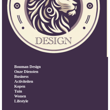
Bouman Design
Onze Diensten
Business
Activiteiten
Kopen
Tuin
Wonen
Lifestyle