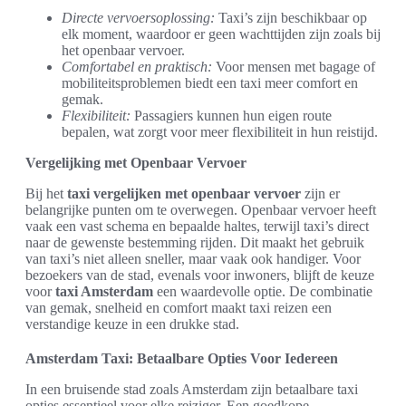
Directe vervoersoplossing:
Taxi’s zijn beschikbaar op
elk moment, waardoor er geen wachttijden zijn zoals bij
het openbaar vervoer.
Comfortabel en praktisch:
Voor mensen met bagage of
mobiliteitsproblemen biedt een taxi meer comfort en
gemak.
Flexibiliteit:
Passagiers kunnen hun eigen route
bepalen, wat zorgt voor meer flexibiliteit in hun reistijd.
Vergelijking met Openbaar Vervoer
Bij het
taxi vergelijken met openbaar vervoer
zijn er
belangrijke punten om te overwegen. Openbaar vervoer heeft
vaak een vast schema en bepaalde haltes, terwijl taxi’s direct
naar de gewenste bestemming rijden. Dit maakt het gebruik
van taxi’s niet alleen sneller, maar vaak ook handiger. Voor
bezoekers van de stad, evenals voor inwoners, blijft de keuze
voor
taxi Amsterdam
een waardevolle optie. De combinatie
van gemak, snelheid en comfort maakt taxi reizen een
verstandige keuze in een drukke stad.
Amsterdam Taxi: Betaalbare Opties Voor Iedereen
In een bruisende stad zoals Amsterdam zijn betaalbare taxi
opties essentieel voor elke reiziger. Een goedkope