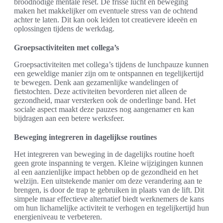
broodnodige mentale reset. De frisse lucht en beweging
maken het makkelijker om eventuele stress van de ochtend
achter te laten. Dit kan ook leiden tot creatievere ideeën en
oplossingen tijdens de werkdag.
Groepsactiviteiten met collega’s
Groepsactiviteiten met collega’s tijdens de lunchpauze kunnen
een geweldige manier zijn om te ontspannen en tegelijkertijd
te bewegen. Denk aan gezamenlijke wandelingen of
fietstochten. Deze activiteiten bevorderen niet alleen de
gezondheid, maar versterken ook de onderlinge band. Het
sociale aspect maakt deze pauzes nog aangenamer en kan
bijdragen aan een betere werksfeer.
Beweging integreren in dagelijkse routines
Het integreren van beweging in de dagelijks routine hoeft
geen grote inspanning te vergen. Kleine wijzigingen kunnen
al een aanzienlijke impact hebben op de gezondheid en het
welzijn. Een uitstekende manier om deze verandering aan te
brengen, is door de trap te gebruiken in plaats van de lift. Dit
simpele maar effectieve alternatief biedt werknemers de kans
om hun lichamelijke activiteit te verhogen en tegelijkertijd hun
energieniveau te verbeteren.