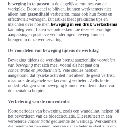
beweging in te passen
in de dagelijkse routines van de
werkplek. Door actief te blijven, kunnen werknemers niet
alleen hun
gezondheid
verbeteren, maar ook hun focus en
effectiviteit verhogen. Dit artikel biedt praktische tips en
inzichten over hoe men
beweging in een druk werkschema
kan integreren. Laten we ontdekken hoe deze eenvoudige
aanpassingen positieve veranderingen teweeg kunnen
brengen in onze werkervaring.
De voordelen van beweging tijdens de werkdag
Beweging tijdens de werkdag brengt aanzienlijke
voordelen
van beweging
met zich mee, vooral als het gaat om
concentratie
en
productiviteit
. Vele studies hebben
aangetoond dat fysieke activiteit niet alleen de geest verfrist,
maar ook de algehele werkervaring verbetert. Zelfs korte
onderbrekingen voor beweging kunnen wonderen doen voor
de mentale scherpte.
Verbetering van de concentratie
Korte periodes van beweging, zoals een wandeling, helpen bij
het bevorderen van de bloedcirculatie. Dit resulteert in een
verbeterde
concentratie
gedurende de werkdag. Werknemers
die regelmatig bewegen, merken dat ze beter in staat zijn om