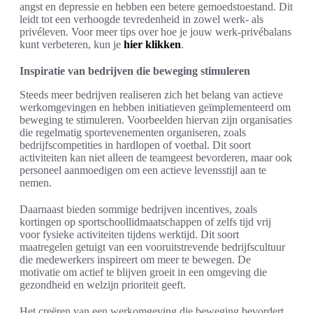
angst en depressie en hebben een betere gemoedstoestand. Dit
leidt tot een verhoogde tevredenheid in zowel werk- als
privéleven. Voor meer tips over hoe je jouw werk-privébalans
kunt verbeteren, kun je
hier klikken
.
Inspiratie van bedrijven die beweging stimuleren
Steeds meer bedrijven realiseren zich het belang van actieve
werkomgevingen en hebben initiatieven geïmplementeerd om
beweging te stimuleren. Voorbeelden hiervan zijn organisaties
die regelmatig sportevenementen organiseren, zoals
bedrijfscompetities in hardlopen of voetbal. Dit soort
activiteiten kan niet alleen de teamgeest bevorderen, maar ook
personeel aanmoedigen om een actieve levensstijl aan te
nemen.
Daarnaast bieden sommige bedrijven incentives, zoals
kortingen op sportschoollidmaatschappen of zelfs tijd vrij
voor fysieke activiteiten tijdens werktijd. Dit soort
maatregelen getuigt van een vooruitstrevende bedrijfscultuur
die medewerkers inspireert om meer te bewegen. De
motivatie om actief te blijven groeit in een omgeving die
gezondheid en welzijn prioriteit geeft.
Het creëren van een werkomgeving die beweging bevordert,