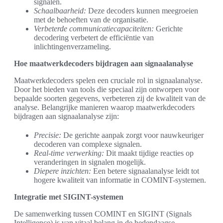
signalen.
Schaalbaarheid:
Deze decoders kunnen meegroeien
met de behoeften van de organisatie.
Verbeterde communicatiecapaciteiten:
Gerichte
decodering verbetert de efficiëntie van
inlichtingenverzameling.
Hoe maatwerkdecoders bijdragen aan signaalanalyse
Maatwerkdecoders spelen een cruciale rol in signaalanalyse.
Door het bieden van tools die speciaal zijn ontworpen voor
bepaalde soorten gegevens, verbeteren zij de kwaliteit van de
analyse. Belangrijke manieren waarop maatwerkdecoders
bijdragen aan signaalanalyse zijn:
Precisie:
De gerichte aanpak zorgt voor nauwkeuriger
decoderen van complexe signalen.
Real-time verwerking:
Dit maakt tijdige reacties op
veranderingen in signalen mogelijk.
Diepere inzichten:
Een betere signaalanalyse leidt tot
hogere kwaliteit van informatie in COMINT-systemen.
Integratie met SIGINT-systemen
De samenwerking tussen COMINT en SIGINT (Signals
Intelligence) is van vitaal belang in de hedendaagse