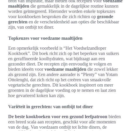
bron van inspiratie, maar bieden ook recepten voor
voedzame
maaltijden
die gemakkelijk in de dagelijkse routine kunnen
worden geïntegreerd. Hieronder worden enkele topkeuzes
voor kookboeken besproken die zich richten op
gezonde
gerechten
en de verscheidenheid aan opties die beschikbaar
zijn, van ontbijt tot diner.
Topkeuzes voor voedzame maaltijden
Een opmerkelijk voorbeeld is “Het Voedselzandloper
Kookboek”. Dit boek richt zich op het beperken van suikers
en geraffineerde koolhydraten, wat bijdraagt aan een
gezonder dieet. De recepten zijn eenvoudig te volgen en
bieden ideeën voor
voedzame maaltijden
die zowel lekker
als gezond zijn. Een andere aanrader is “Plenty” van Yotam
Ottolenghi, dat zich richt op het creëren van smaakvolle
vegetarische gerechten. Dit kookboek inspireert om meer
groenten in de dagelijkse voeding op te nemen en laat zien
hoe gevarieerd koken kan zijn.
Variëteit in gerechten: van ontbijt tot diner
De beste kookboeken voor een gezond leefpatroon
bieden
een breed scala aan recepten, geschikt voor alle momenten
van de dag. Van voedzaam ontbijt tot lichte diners, de