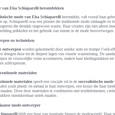
e van Elsa Schiaparelli herontdekken
listische mode van Elsa Schiaparelli
herontdekt, valt vooral haar geb
n op. Schiaparelli was een pionier die traditionele mode uitdaagde en 
ntegreren die destijds ongewoon waren. Haar creaties zijn niet alleen m
eelding prikkelen en het gebruik van ruimte in de mode heroverwegen.
erpen en technieken
ve ontwerpen
worden gekenmerkt door unieke snits en trompe l’oeil-ef
n dringen door tot de diepere lagen van visuele waarneming. De aandac
pen de vrouwelijke vorm accentueren, maken haar kledingstukken tot 
n zelfexpressie.
ventionele materialen
tionele materialen
speelt een cruciale rol in de
surrealistische mode 
alen zoals plastic en metaal in haar ontwerpen, een keuze die haar mo
d maakte. Door deze materialen te combineren met textilelementen, creë
 stukken onmiskenbaar uniek maakte.
aliaanse mode-ontwerper
chiaparelli
blijft een bron van inspiratie binnen de modewereld. Haar 