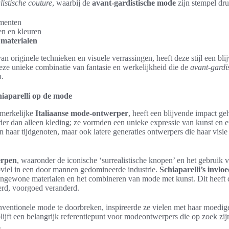
listische couture
, waarbij de
avant-gardistische mode
zijn stempel dru
menten
n en kleuren
 materialen
n originele technieken en visuele verrassingen, heeft deze stijl een bl
eze unieke combinatie van fantasie en werkelijkheid die de
avant-gardi
n.
iaparelli op de mode
pmerkelijke
Italiaanse mode-ontwerper
, heeft een blijvende impact g
der dan alleen kleding; ze vormden een unieke expressie van kunst en 
n haar tijdgenoten, maar ook latere generaties ontwerpers die haar visie 
erpen
, waaronder de iconische ‘surrealistische knopen’ en het gebruik 
pviel in een door mannen gedomineerde industrie.
Schiaparelli’s invl
 ongewone materialen en het combineren van mode met kunst. Dit heef
erd, voorgoed veranderd.
ventionele mode te doorbreken, inspireerde ze vielen met haar moedi
ijft een belangrijk referentiepunt voor modeontwerpers die op zoek zijn 
.