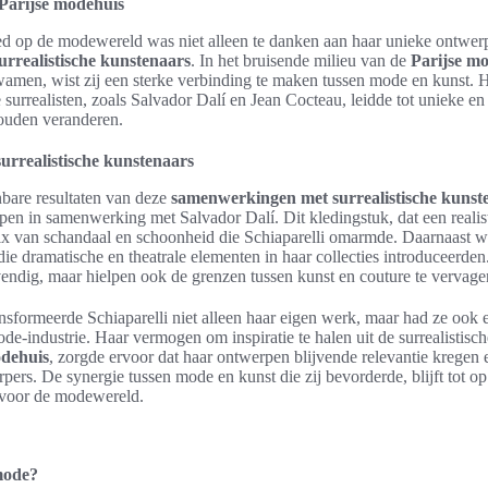
e Parijse modehuis
oed op de modewereld was niet alleen te danken aan haar unieke ontwe
rrealistische kunstenaars
. In het bruisende milieu van de
Parijse m
men, wist zij een sterke verbinding te maken tussen mode en kunst. Ha
surrealisten, zoals Salvador Dalí en Jean Cocteau, leidde tot unieke e
ouden veranderen.
rrealistische kunstenaars
bare resultaten van deze
samenwerkingen met surrealistische kunst
en in samenwerking met Salvador Dalí. Dit kledingstuk, dat een realisti
mix van schandaal en schoonheid die Schiaparelli omarmde. Daarnaast we
e dramatische en theatrale elementen in haar collecties introduceerden
vendig, maar hielpen ook de grenzen tussen kunst en couture te vervage
nsformeerde Schiaparelli niet alleen haar eigen werk, maar had ze ook 
de-industrie. Haar vermogen om inspiratie te halen uit de surrealistisc
odehuis
, zorgde ervoor dat haar ontwerpen blijvende relevantie kregen 
ers. De synergie tussen mode en kunst die zij bevorderde, blijft tot 
n voor de modewereld.
 mode?