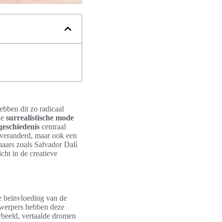
ebben dit zo radicaal
de
surrealistische mode
geschiedenis
centraal
d veranderd, maar ook een
aars zoals Salvador Dalí
icht in de creatieve
de beïnvloeding van de
twerpers hebben deze
orbeeld, vertaalde dromen