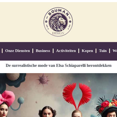
Onze Diensten
Business
Activiteiten
Kopen
Tuin
W
De surrealistische mode van Elsa Schiaparelli herontdekken