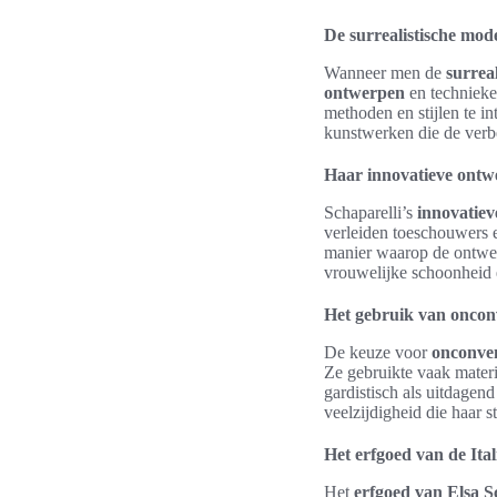
De surrealistische mod
Wanneer men de
surrea
ontwerpen
en technieke
methoden en stijlen te i
kunstwerken die de verb
Haar innovatieve ontw
Schaparelli’s
innovatie
verleiden toeschouwers e
manier waarop de ontwer
vrouwelijke schoonheid e
Het gebruik van oncon
De keuze voor
onconven
Ze gebruikte vaak materi
gardistisch als uitdagen
veelzijdigheid die haar
Het erfgoed van de It
Het
erfgoed van Elsa S