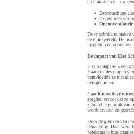
en fantasieën naar
surrea
Droomachtige ele
Excentrieke vorme
Onconventionele
Door gebruik te maken va
de modewereld. Het is d
inspireren en vernieuwe
De impact van Elsa Sch
Elsa Schiaparelli, een o
Haar creaties gingen ver
beïnvloedde ze niet allee
overgenomen.
Haar
innovatieve ontw
zorgden ervoor dat ze o
zien in het gebruik van
wordt ervaren en gecreë
Door de grenzen van con
benadering. Haar werk bl
betekenis in hun creaties