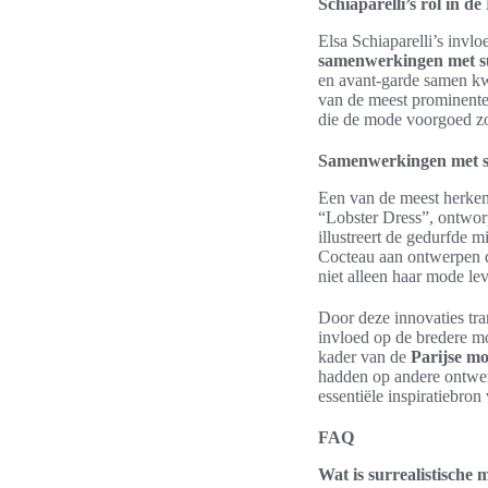
Schiaparelli’s rol in d
Elsa Schiaparelli’s invl
samenwerkingen met su
en avant-garde samen kwa
van de meest prominente 
die de mode voorgoed z
Samenwerkingen met su
Een van de meest herken
“Lobster Dress”, ontworp
illustreert de gedurfde 
Cocteau aan ontwerpen di
niet alleen haar mode le
Door deze innovaties tra
invloed op de bredere mo
kader van de
Parijse m
hadden op andere ontwerp
essentiële inspiratiebro
FAQ
Wat is surrealistische