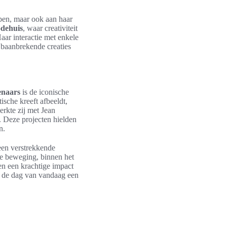
rpen, maar ook aan haar
odehuis
, waar creativiteit
ar interactie met enkele
n baanbrekende creaties
enaars
is de iconische
sche kreeft afbeeldt,
rkte zij met Jean
. Deze projecten hielden
n.
een verstrekkende
he beweging, binnen het
en een krachtige impact
op de dag van vandaag een