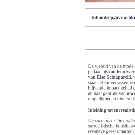
Inhoudsopgave artike
De wereld van de mode he
gedaan als
modeontwerp
van Elsa Schiaparelli
, 
staan. Haar verrassende e
blijvende impact gehad 
en haar gebruik van
onc
mogelijkheden binnen d
Inleiding tot surrealis
De
surrealistische mode
surrealistische kunstbe
creatieve geest omarmd, 