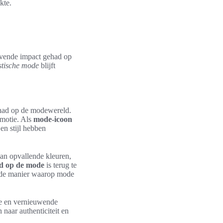
kte.
ijvende impact gehad op
stische mode
blijft
ehad op de modewereld.
emotie. Als
mode-icoon
en stijl hebben
van opvallende kleuren,
oed op de mode
is terug te
t de manier waarop mode
ge en vernieuwende
naar authenticiteit en