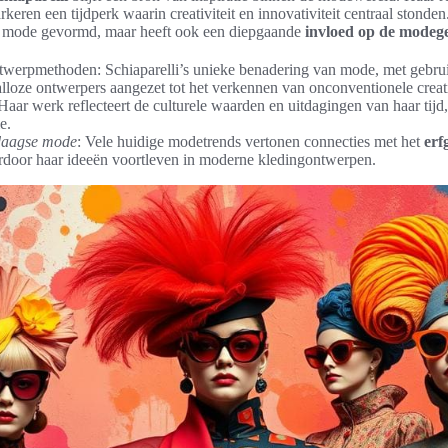
keren een tijdperk waarin creativiteit en innovativiteit centraal stonden.
de mode gevormd, maar heeft ook een diepgaande
invloed op de modege
twerpmethoden: Schiaparelli’s unieke benadering van mode, met gebruik
alloze ontwerpers aangezet tot het verkennen van onconventionele creat
 Haar werk reflecteert de culturele waarden en uitdagingen van haar tijd
e.
daagse mode
: Vele huidige modetrends vertonen connecties met het
erf
rdoor haar ideeën voortleven in moderne kledingontwerpen.