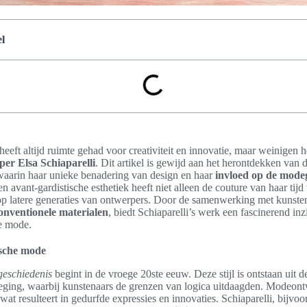
l
eft altijd ruimte gehad voor creativiteit en innovatie, maar weinigen h
er Elsa Schiaparelli
. Dit artikel is gewijd aan het herontdekken van 
waarin haar unieke benadering van design en haar
invloed op de mode
n avant-gardistische esthetiek heeft niet alleen de couture van haar tij
op latere generaties van ontwerpers. Door de samenwerking met kunsten
onventionele materialen
, biedt Schiaparelli’s werk een fascinerend inz
e mode.
tische mode
geschiedenis
begint in de vroege 20ste eeuw. Deze stijl is ontstaan uit 
weging, waarbij kunstenaars de grenzen van logica uitdaagden. Modeon
wat resulteert in gedurfde expressies en innovaties. Schiaparelli, bijvo