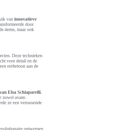
ruik van
innovatieve
transformeerde door
ode-items, maar ook
fecten. Deze technieken
ht voor detail en de
een eerbetoon aan de
van Elsa Schiaparelli
.
de zowel avant-
erde ze een verrassende
revolutionaire ontwerpen