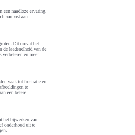
n een naadloze ervaring,
ich aanpast aan
groten. Dit omvat het
n de laadsnelheid van de
s verbeteren en meer
en vaak tot frustratie en
afbeeldingen te
aan een betere
at het bijwerken van
ef onderhoud uit te
gen.