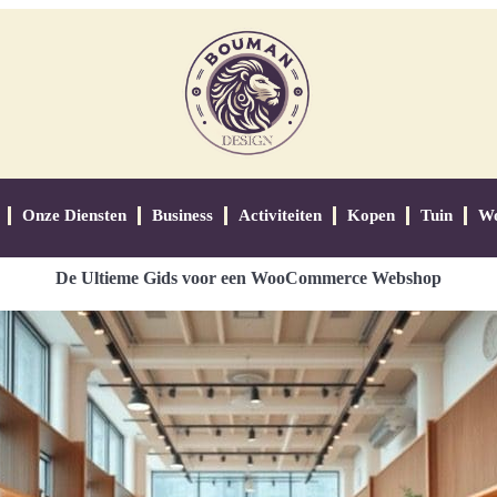
Onze Diensten
Business
Activiteiten
Kopen
Tuin
W
De Ultieme Gids voor een WooCommerce Webshop