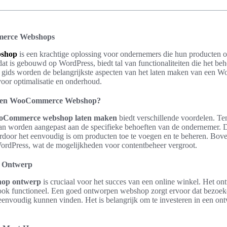
merce Webshops
bshop
is een krachtige oplossing voor ondernemers die hun producten of
dat is gebouwd op WordPress, biedt tal van functionaliteiten die het b
e gids worden de belangrijkste aspecten van het laten maken van ee
voor optimalisatie en onderhoud.
 een WooCommerce Webshop?
Commerce webshop laten maken
biedt verschillende voordelen. Ten
kan worden aangepast aan de specifieke behoeften van de ondernemer. D
ardoor het eenvoudig is om producten toe te voegen en te beheren. B
ordPress, wat de mogelijkheden voor contentbeheer vergroot.
p Ontwerp
hop ontwerp
is cruciaal voor het succes van een online winkel. Het on
r ook functioneel. Een goed ontworpen webshop zorgt ervoor dat bezoe
envoudig kunnen vinden. Het is belangrijk om te investeren in een ontw