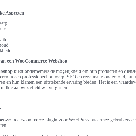
jke Aspecten
werp
tie
atie
houd
jkheden
t van een WooCommerce Webshop
bshop
biedt ondernemers de mogelijkheid om hun producten en diensten
eren in een professioneel ontwerp, SEO en regelmatig onderhoud, kunne
n en hun klanten een uitstekende ervaring bieden. Het is een waardevo
 online aanwezigheid wil vergroten.
?
n-source e-commerce plugin voor WordPress, waarmee gebruikers e
ren.