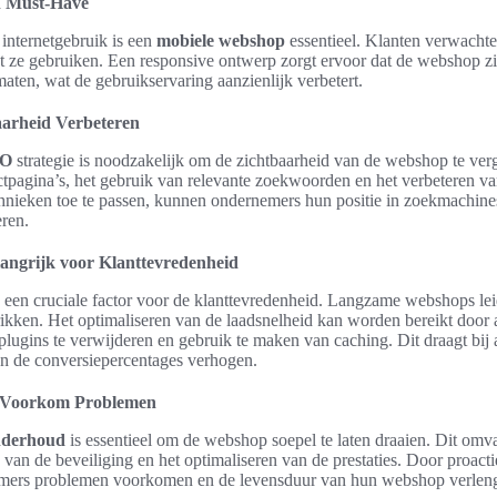
n Must-Have
internetgebruik is een
mobiele webshop
essentieel. Klanten verwachte
at ze gebruiken. Een responsive ontwerp zorgt ervoor dat de webshop z
aten, wat de gebruikservaring aanzienlijk verbetert.
arheid Verbeteren
EO
strategie is noodzakelijk om de zichtbaarheid van de webshop te ver
tpagina’s, het gebruik van relevante zoekwoorden en het verbeteren va
nieken toe te passen, kunnen ondernemers hun positie in zoekmachine
ren.
angrijk voor Klanttevredenheid
 een cruciale factor voor de klanttevredenheid. Langzame webshops leid
ikken. Het optimaliseren van de laadsnelheid kan worden bereikt door 
ugins te verwijderen en gebruik te maken van caching. Dit draagt bij 
an de conversiepercentages verhogen.
 Voorkom Problemen
nderhoud
is essentieel om de webshop soepel te laten draaien. Dit omv
 van de beveiliging en het optimaliseren van de prestaties. Door proacti
mers problemen voorkomen en de levensduur van hun webshop verlen