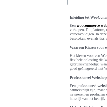
Inleiding tot WooCom
Een
woocommerce we
verkopen. Dit platform, 
vereenvoudigen. In dez
besproken, evenals tips 
Waarom Kiezen voor
Het kiezen voor een
Woo
flexibele oplossing die 
gebruiksvriendelijk, wa
goed geïntegreerd met W
Professioneel Websho
Een professioneel
webs
aantrekkelijk zijn, maa
navigeren en producten e
huisstijl van het bedrijf.