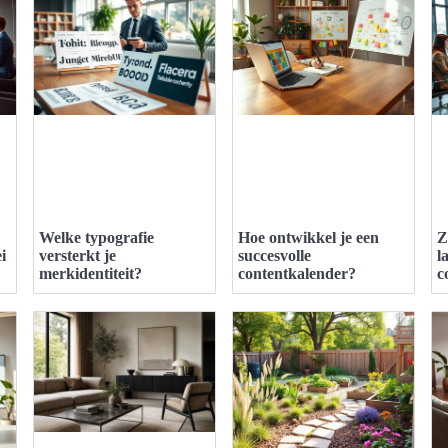
Welke typografie
Hoe ontwikkel je een
Z
i
versterkt je
succesvolle
l
merkidentiteit?
contentkalender?
c