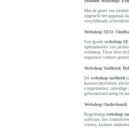
Mobiele Webshop: Ee
Met de groei van mobiel 
ongeacht het apparaat d
verschillende schermform
Webshop SEO: Vindba
Een goede
webshop S
optimaliseren van produc
webshop. Door deze tech
organisch verkeer genere
Webshop Snelheid: Bel
De
webshop snelheid
is
kunnen bezoekers afschr
comprimeren, onnodige pl
gebruikerservaring en k
Webshop Onderhoud:
Regelmatig
webshop o
software, het controleren
voeren, kunnen onderne