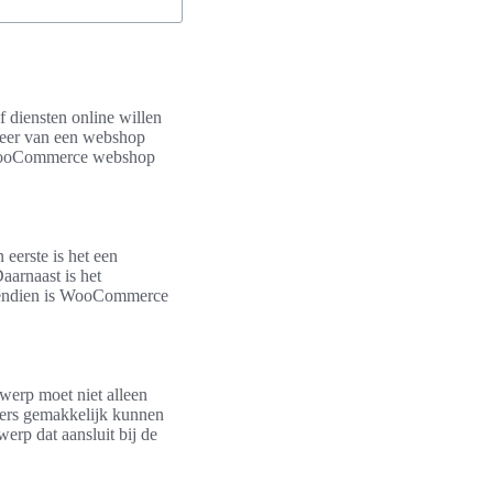
 diensten online willen
eheer van een webshop
n WooCommerce webshop
 eerste is het een
aarnaast is het
ovendien is WooCommerce
twerp moet niet alleen
kers gemakkelijk kunnen
erp dat aansluit bij de