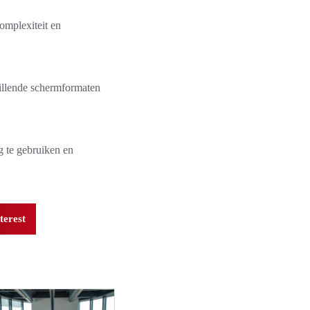
mplexiteit en
illende schermformaten
g te gebruiken en
terest