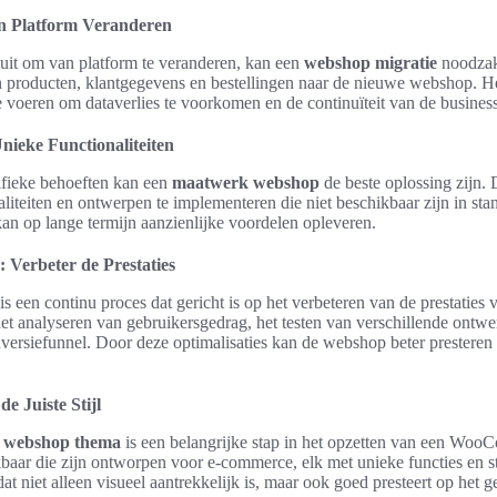
n Platform Veranderen
uit om van platform te veranderen, kan een
webshop migratie
noodzake
n producten, klantgegevens en bestellingen naar de nieuwe webshop. He
te voeren om dataverlies te voorkomen en de continuïteit van de busines
ieke Functionaliteiten
ifieke behoeften kan een
maatwerk webshop
de beste oplossing zijn. 
aliteiten en ontwerpen te implementeren die niet beschikbaar zijn in s
an op lange termijn aanzienlijke voordelen opleveren.
 Verbeter de Prestaties
is een continu proces dat gericht is op het verbeteren van de prestatie
t analyseren van gebruikersgedrag, het testen van verschillende ontwe
nversiefunnel. Door deze optimalisaties kan de webshop beter prestere
 Juiste Stijl
e
webshop thema
is een belangrijke stap in het opzetten van een Wo
kbaar die zijn ontworpen voor e-commerce, elk met unieke functies en sti
t niet alleen visueel aantrekkelijk is, maar ook goed presteert op het 