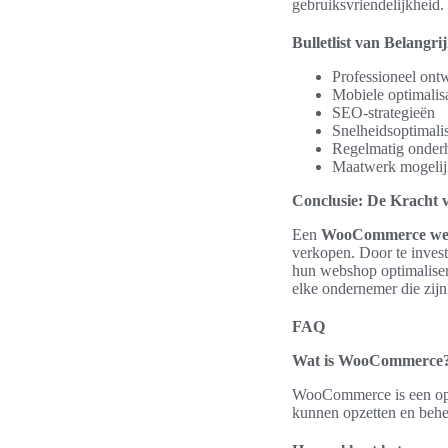
gebruiksvriendelijkheid.
Bulletlist van Belangri
Professioneel ont
Mobiele optimalisa
SEO-strategieën
Snelheidsoptimalis
Regelmatig onder
Maatwerk mogeli
Conclusie: De Krach
Een
WooCommerce we
verkopen. Door te invest
hun webshop optimalisere
elke ondernemer die zijn
FAQ
Wat is WooCommerce
WooCommerce is een ope
kunnen opzetten en behe