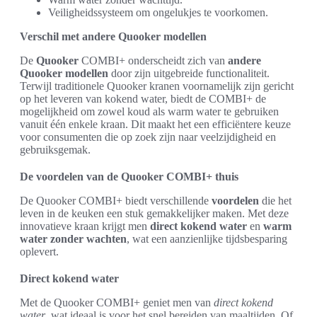
Veiligheidssysteem om ongelukjes te voorkomen.
Verschil met andere Quooker modellen
De
Quooker
COMBI+ onderscheidt zich van
andere
Quooker modellen
door zijn uitgebreide functionaliteit.
Terwijl traditionele Quooker kranen voornamelijk zijn gericht
op het leveren van kokend water, biedt de COMBI+ de
mogelijkheid om zowel koud als warm water te gebruiken
vanuit één enkele kraan. Dit maakt het een efficiëntere keuze
voor consumenten die op zoek zijn naar veelzijdigheid en
gebruiksgemak.
De voordelen van de Quooker COMBI+ thuis
De Quooker COMBI+ biedt verschillende
voordelen
die het
leven in de keuken een stuk gemakkelijker maken. Met deze
innovatieve kraan krijgt men
direct kokend water
en
warm
water zonder wachten
, wat een aanzienlijke tijdsbesparing
oplevert.
Direct kokend water
Met de Quooker COMBI+ geniet men van
direct kokend
water
, wat ideaal is voor het snel bereiden van maaltijden. Of