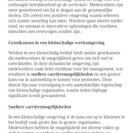
verhoogde
betrokkenheid op de werkvloer
. Medewerkers zijn
meer gemotiveerd om bij te dragen aan de gezamenlijke
doelen. Dit creëert een positieve omgeving waarin iedereen
zich zonder aarzeling kan uiten. Hierdoor gaan ideeën sneller
rond, en ontstaan er innovatieve oplossingen die voorheen
misschien niet overwogen zouden zijn.
Groeikansen in een kleinschalige werkomgeving
Werken in een kleinschalig bedrijf biedt unieke groeikansen
die medewerkers de mogelijkheid geven om zich snel te
ontwikkelen. In deze dynamische omgeving zijn
medewerkers vaak beter zichtbaar voor het management, wat
resulteert in
snellere carrièremogelijkheden
en een grotere
kans om in aanmerking te komen voor promoties. Deze
directe lijn naar vooruitgang is een aantrekkelijke eigenschap
van kleinschalige organisaties, waarin ieders bijdrage
significant wordt gewaardeerd.
Snellere carrièremogelijkheden
In een kleinschalige omgeving is de kans om op te klimmen in
het bedrijf vaak groter dan in grotere organisaties.
Medewerkers hebben de mogelijkheid om diverse rollen op
zich te nemen, waardoor ze sneller ervaring opdoen en