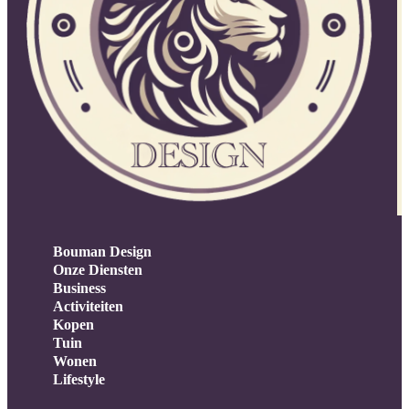
Bouman Design
Onze Diensten
Business
Activiteiten
Kopen
Tuin
Wonen
Lifestyle