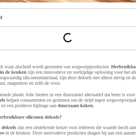
l
lek waar afscheid wordt genomen van wegwerpproducten.
Herbruikbar
 in de keuken
zijn een innovatieve en veelzijdige oplossing voor het a
gwaardig siliconenmateriaal, zijn deze deksels niet alleen stevig en d
ast, magnetron en zelfs de oven.
tionele plastic folie bieden ze een duurzamer alternatief dat beter is voo
els
helpen consumenten en gezinnen om de strijd tegen wegwerpverpak
l en een positieve bijdrage aan
duurzaam koken
.
rbruikbare siliconen deksels?
 deksels
zijn een uitstekende keuze voor iedereen die waarde hecht aa
zes
in de keuken. Deze innovatieve producten dragen bij aan een aanzie