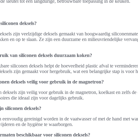
 de sleutel tot een langdurige, betrouwbare toepassing in de keuken.
siliconen deksels?
deksels zijn veelzijdige deksels gemaakt van hoogwaardig siliconenmat
ekken en op te slaan. Ze zijn een duurzame en milieuvriendelijke vervan
ruik van siliconen deksels duurzaam koken?
bare siliconen deksels helpt de hoeveelheid plastic afval te verminderen
sels zijn gemaakt voor hergebruik, wat een belangrijke stap is voor h
conen deksels veilig voor gebruik in de magnetron?
n deksels zijn veilig voor gebruik in de magnetron, koelkast en zelfs de
ires die ideaal zijn voor dagelijks gebruik.
 siliconen deksels?
n eenvoudig gereinigd worden in de vaatwasser of met de hand met war
wijderen en de hygiëne te waarborgen.
formaten beschikbaar voor siliconen deksels?