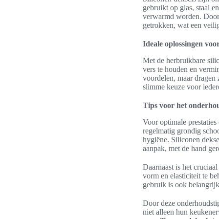
gebruikt op glas, staal 
verwarmd worden. Door d
getrokken, wat een veilig
Ideale oplossingen voo
Met de herbruikbare sil
vers te houden en vermi
voordelen, maar dragen z
slimme keuze voor iedere
Tips voor het onderhou
Voor optimale prestaties
regelmatig grondig scho
hygiëne. Siliconen deks
aanpak, met de hand ge
Daarnaast is het cruciaa
vorm en elasticiteit te 
gebruik is ook belangrij
Door deze onderhoudstip
niet alleen hun keukener