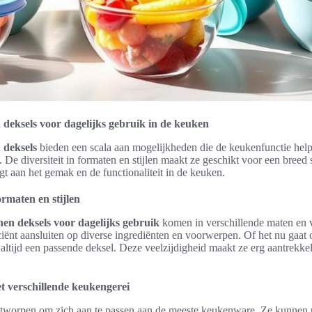
 deksels voor dagelijks gebruik in de keuken
 deksels
bieden een scala aan mogelijkheden die de keukenfunctie help
De diversiteit in formaten en stijlen maakt ze geschikt voor een breed
gt aan het gemak en de functionaliteit in de keuken.
rmaten en stijlen
nen deksels voor dagelijks gebruik
komen in verschillende maten en 
iciënt aansluiten op diverse ingrediënten en voorwerpen. Of het nu g
is altijd een passende deksel. Deze veelzijdigheid maakt ze erg aantrekkel
t verschillende keukengerei
ontworpen om zich aan te passen aan de meeste keukenware. Ze kunne