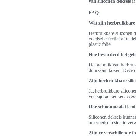
van siliconen deksels
is
FAQ
Wat zijn herbruikbare 
Herbruikbare siliconen 
voedsel effectief af te d
plastic folie.
Hoe bevorderd het geb
Het gebruik van herbruik
duurzaam koken. Deze dek
Zijn herbruikbare sili
Ja, herbruikbare silicone
veelzijdige keukenaccesso
Hoe schoonmaak ik mijn
Siliconen deksels kunne
om voedselresten te ver
Zijn er verschillende 