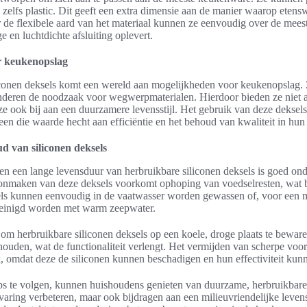
en zelfs plastic. Dit geeft een extra dimensie aan de manier waarop ete
e flexibele aard van het materiaal kunnen ze eenvoudig over de mee
e en luchtdichte afsluiting oplevert.
r keukenopslag
iconen deksels komt een wereld aan mogelijkheden voor keukenopslag. 
nderen de noodzaak voor wegwerpmaterialen. Hierdoor bieden ze niet a
e ook bij aan een duurzamere levensstijl. Het gebruik van deze deksels
en die waarde hecht aan efficiëntie en het behoud van kwaliteit in hun
d van siliconen deksels
 en een lange levensduur van herbruikbare siliconen deksels is goed on
onmaken van deze deksels voorkomt ophoping van voedselresten, wat be
els kunnen eenvoudig in de vaatwasser worden gewassen of, voor een m
reinigd worden met warm zeepwater.
l om herbruikbare siliconen deksels op een koele, droge plaats te bewar
behouden, wat de functionaliteit verlengt. Het vermijden van scherpe voo
k, omdat deze de siliconen kunnen beschadigen en hun effectiviteit ku
s te volgen, kunnen huishoudens genieten van duurzame, herbruikbare
varing verbeteren, maar ook bijdragen aan een milieuvriendelijke leven