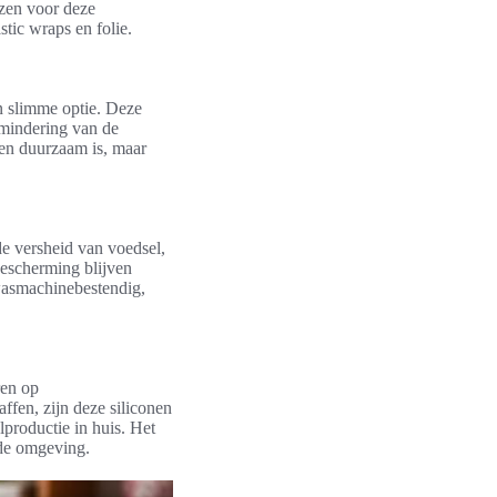
ezen voor deze
astic wraps en folie.
n slimme optie. Deze
rmindering van de
 en duurzaam is, maar
de versheid van voedsel,
bescherming blijven
twasmachinebestendig,
ren op
ffen, zijn deze siliconen
lproductie in huis. Het
 de omgeving.