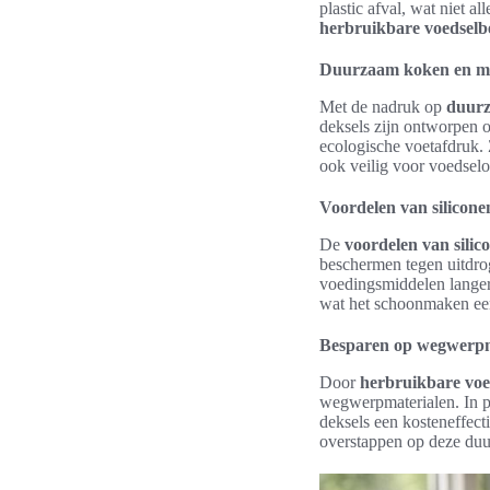
plastic afval, wat niet 
herbruikbare voedselb
Duurzaam koken en mil
Met de nadruk op
duur
deksels zijn ontworpen 
ecologische voetafdruk. 
ook veilig voor voedselo
Voordelen van silicon
De
voordelen van sili
beschermen tegen uitdro
voedingsmiddelen langer
wat het schoonmaken een
Besparen op wegwerpm
Door
herbruikbare voe
wegwerpmaterialen. In pl
deksels een kosteneffect
overstappen op deze duu