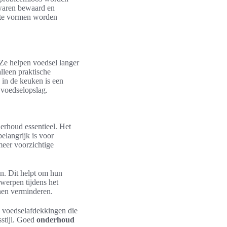
nswaren bewaard en
ste vormen worden
Ze helpen voedsel langer
lleen praktische
 in de keuken is een
 voedselopslag.
derhoud essentieel. Het
langrijk is voor
eer voorzichtige
en. Dit helpt om hun
rwerpen tijdens het
nnen verminderen.
 voedselafdekkingen die
sstijl. Goed
onderhoud