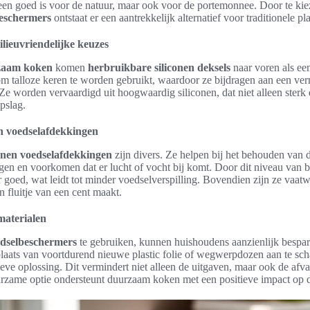
alleen goed is voor de natuur, maar ook voor de portemonnee. Door te ki
eschermers
ontstaat er een aantrekkelijk alternatief voor traditionele pl
ieuvriendelijke keuzes
zaam koken
komen
herbruikbare siliconen deksels
naar voren als ee
om talloze keren te worden gebruikt, waardoor ze bijdragen aan een ve
Ze worden vervaardigd uit hoogwaardig siliconen, dat niet alleen sterk
pslag.
en voedselafdekkingen
conen voedselafdekkingen
zijn divers. Ze helpen bij het behouden van 
gen en voorkomen dat er lucht of vocht bij komt. Door dit niveau van 
 goed, wat leidt tot minder voedselverspilling. Bovendien zijn ze vaa
 fluitje van een cent maakt.
aterialen
dselbeschermers
te gebruiken, kunnen huishoudens aanzienlijk bespa
aats van voortdurend nieuwe plastic folie of wegwerpdozen aan te scha
ieve oplossing. Dit vermindert niet alleen de uitgaven, maar ook de afva
rzame optie ondersteunt duurzaam koken met een positieve impact op