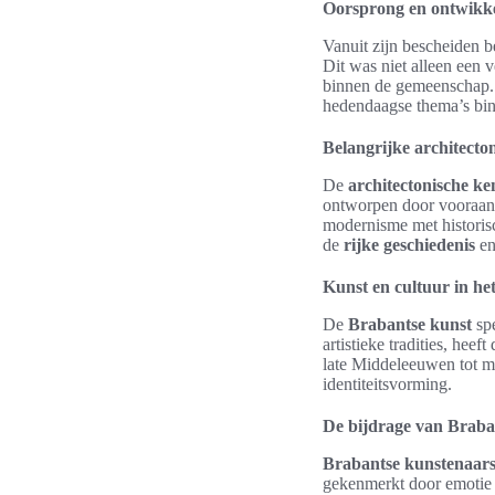
Oorsprong en ontwikk
Vanuit zijn bescheiden be
Dit was niet alleen een 
binnen de gemeenschap. H
hedendaagse thema’s bin
Belangrijke architect
De
architectonische k
ontworpen door vooraans
modernisme met historisc
de
rijke geschiedenis
en
Kunst en cultuur in he
De
Brabantse kunst
spe
artistieke tradities, he
late Middeleeuwen tot mo
identiteitsvorming.
De bijdrage van Braba
Brabantse kunstenaar
gekenmerkt door emotie e