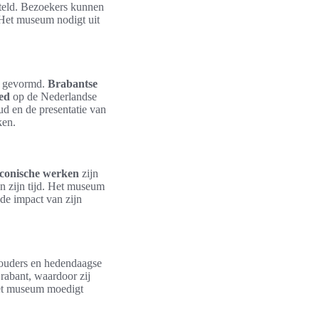
teld. Bezoekers kunnen
 Het museum nodigt uit
ft gevormd.
Brabantse
oed
op de Nederlandse
d en de presentatie van
ken.
iconische werken
zijn
n zijn tijd. Het museum
de impact van zijn
orouders en hedendaagse
rabant, waardoor zij
het museum moedigt