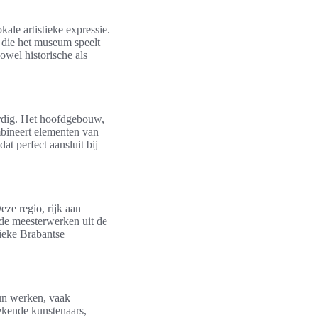
kale artistieke expressie.
l die het museum speelt
owel historische als
dig. Het hoofdgebouw,
mbineert elementen van
t perfect aansluit bij
eze regio, rijk aan
 de meesterwerken uit de
nieke Brabantse
un werken, vaak
ekende kunstenaars,