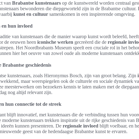
ct van
Brabantse kunstenaars
op de kunstwereld worden centraal ges
nstenaars bewonderen die diepgeworteld zijn in de Brabantse cultuur.
waarbij
kunst en cultuur
samenkomen in een inspirerende omgeving.
 en hun invloed
traditie van kunstenaars die de manier waarop kunst wordt beleefd, hee
or de eeuwen heen
iconische werken
gecreëerd die de
regionale invl
trepen. Het Noordbrabants Museum speelt een cruciale rol in het behou
unnen hier het oeuvre van zowel oude als moderne kunstenaars ontdek
e Brabantse geschiedenis
tse kunstenaars, zoals Hieronymus Bosch, zijn van groot belang. Zijn
ukwekkend, maar weerspiegelen ook de culturele en sociale dynamiek va
deze meesterwerken om bezoekers kennis te laten maken met de diepgaan
dag nog altijd relevant zijn.
 hun connectie tot de streek
nt blijft innovatief, met kunstenaars die de verbinding tussen hun vo
moderne kunstenaars trekken inspiratie uit de rijke geschiedenis van B
 ideeën kunnen presenteren. De
regionale invloed
blijft voelbaar, en 
nieuwende geest van de hedendaagse Brabantse kunst te ervaren.