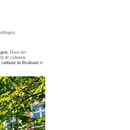
ellingen.
ngen
. Door het
j de culturele
n
cultuur in Brabant
te