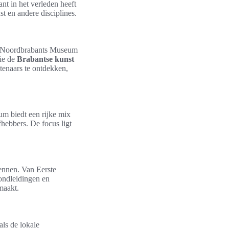
nt in het verleden heeft
t en andere disciplines.
t Noordbrabants Museum
die de
Brabantse kunst
enaars te ontdekken,
m biedt een rijke mix
fhebbers. De focus ligt
ennen. Van Eerste
Rondleidingen en
maakt.
ls de lokale