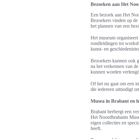
Bezoeken aan Het No
Een bezoek aan Het Noor
Bezoekers vinden op de o
het plannen van een bezo
Het museum organiseert
rondleidingen tot worksho
kunst- en geschiedenistr
Bezoekers kunnen ook ge
na het verkennen van de
kunnen worden verlengd 
Of het nu gaat om een i
die iedereen uitnodigt o
Musea in Brabant en 
Brabant herbergt een ver
Het Noordbrabants Museu
eigen collecties en speci
heeft.