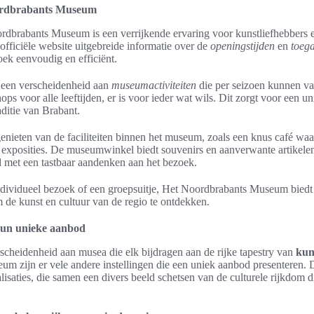
ordbrabants Museum
dbrabants Museum is een verrijkende ervaring voor kunstliefhebbers e
fficiële website uitgebreide informatie over de
openingstijden
en
toeg
ek eenvoudig en efficiënt.
 een verscheidenheid aan
museumactiviteiten
die per seizoen kunnen var
ps voor alle leeftijden, er is voor ieder wat wils. Dit zorgt voor een uni
aditie van Brabant.
nieten van de faciliteiten binnen het museum, zoals een knus café wa
 exposities. De museumwinkel biedt souvenirs en aanverwante artikelen
met een tastbaar aandenken aan het bezoek.
ndividueel bezoek of een groepsuitje, Het Noordbrabants Museum biedt
m de kunst en cultuur van de regio te ontdekken.
hun unieke aanbod
scheidenheid aan musea die elk bijdragen aan de rijke tapestry van
kun
m zijn er vele andere instellingen die een uniek aanbod presenteren
alisaties, die samen een divers beeld schetsen van de culturele rijkdom 