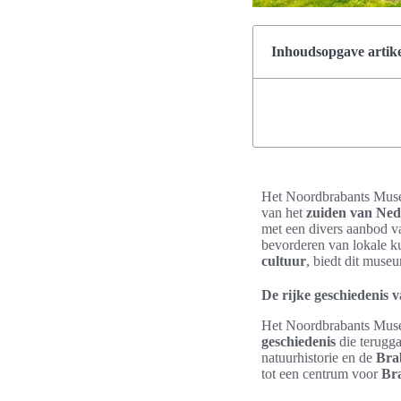
Inhoudsopgave artike
Het Noordbrabants Museum
van het
zuiden van Ned
met een divers aanbod va
bevorderen van lokale ku
cultuur
, biedt dit muse
De rijke geschiedenis
Het Noordbrabants Museu
geschiedenis
die terugga
natuurhistorie en de
Bra
tot een centrum voor
Br