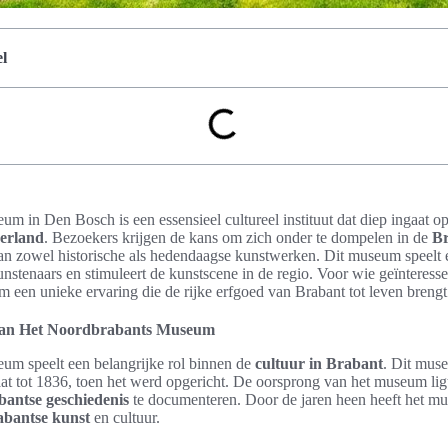
l
 in Den Bosch is een essensieel cultureel instituut dat diep ingaat o
erland
. Bezoekers krijgen de kans om zich onder te dompelen in de
Br
n zowel historische als hedendaagse kunstwerken. Dit museum speelt ee
nstenaars en stimuleert de kunstscene in de regio. Voor wie geïnteresse
um een unieke ervaring die de rijke erfgoed van Brabant tot leven brengt
 van Het Noordbrabants Museum
m speelt een belangrijke rol binnen de
cultuur in Brabant
. Dit mus
at tot 1836, toen het werd opgericht. De oorsprong van het museum lig
bantse geschiedenis
te documenteren. Door de jaren heen heeft het m
abantse kunst
en cultuur.