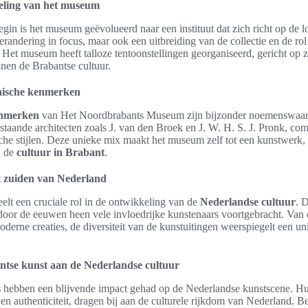
eling van het museum
gin is het museum geëvolueerd naar een instituut dat zich richt op de lo
verandering in focus, maar ook een uitbreiding van de collectie en de ro
et museum heeft talloze tentoonstellingen georganiseerd, gericht op z
nen de Brabantse cultuur.
onische kenmerken
enmerken
van Het Noordbrabants Museum zijn bijzonder noemenswaar
taande architecten zoals J. van den Broek en J. W. H. S. J. Pronk, co
he stijlen. Deze unieke mix maakt het museum zelf tot een kunstwerk, da
 de
cultuur in Brabant
.
t zuiden van Nederland
elt een cruciale rol in de ontwikkeling van de
Nederlandse cultuur
. D
eft door de eeuwen heen vele invloedrijke kunstenaars voortgebracht. Van
derne creaties, de diversiteit van de kunstuitingen weerspiegelt een u
ntse kunst aan de Nederlandse cultuur
s
hebben een blijvende impact gehad op de Nederlandse kunstscene. H
n authenticiteit, dragen bij aan de culturele rijkdom van Nederland. B