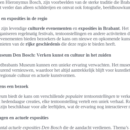
n Hieronymus Bosch, zijn voorbeelden van de sterke traditie die Braba
 verder dan alleen schilderijen en omvat ook fotografie, beeldhouwkuns
en exposities in de regio
 zijn levendige
culturele evenementen
en
exposities in Brabant
. He
ganiseren regelmatig festivals, tentoonstellingen en andere activiteiten 
 evenementen bieden bezoekers de kans om nieuwe en opkomende kunst
enieten van de
rijke geschiedenis
die deze regio te bieden heeft.
eum Den Bosch: Verken kunst en cultuur in het zuiden
dbrabants Museum kunnen een unieke ervaring verwachten. Het museu
urend vernieuwen, waardoor het altijd aantrekkelijk blijft voor kunstlie
regionale cultuur en actuele kunstvormen.
ens een bezoek
eum biedt de kans om verschillende
populaire tentoonstellingen
te verk
 hedendaagse creaties, elke tentoonstelling vertelt een uniek verhaal. 
ijn beschikbaar voor alle leeftijden, wat de ervaring nog interactiever 
ngen en actuele exposities
antal
actuele exposities Den Bosch
die de aandacht verdienen. Thema’s a