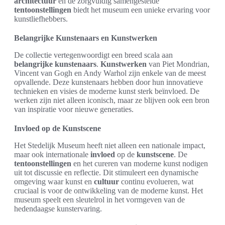
architectuur
en de zorgvuldig samengestelde
tentoonstellingen
biedt het museum een unieke ervaring voor
kunstliefhebbers.
Belangrijke Kunstenaars en Kunstwerken
De collectie vertegenwoordigt een breed scala aan
belangrijke kunstenaars
.
Kunstwerken
van Piet Mondrian,
Vincent van Gogh en Andy Warhol zijn enkele van de meest
opvallende. Deze kunstenaars hebben door hun innovatieve
technieken en visies de moderne kunst sterk beïnvloed. De
werken zijn niet alleen iconisch, maar ze blijven ook een bron
van inspiratie voor nieuwe generaties.
Invloed op de Kunstscene
Het Stedelijk Museum heeft niet alleen een nationale impact,
maar ook internationale
invloed
op de
kunstscene
. De
tentoonstellingen
en het cureren van moderne kunst nodigen
uit tot discussie en reflectie. Dit stimuleert een dynamische
omgeving waar kunst en
cultuur
continu evolueren, wat
cruciaal is voor de ontwikkeling van de moderne kunst. Het
museum speelt een sleutelrol in het vormgeven van de
hedendaagse kunstervaring.