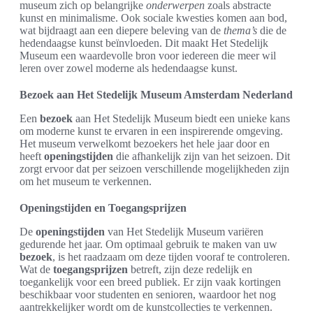
museum zich op belangrijke
onderwerpen
zoals abstracte
kunst en minimalisme. Ook sociale kwesties komen aan bod,
wat bijdraagt aan een diepere beleving van de
thema’s
die de
hedendaagse kunst beïnvloeden. Dit maakt Het Stedelijk
Museum een waardevolle bron voor iedereen die meer wil
leren over zowel moderne als hedendaagse kunst.
Bezoek aan Het Stedelijk Museum Amsterdam Nederland
Een
bezoek
aan Het Stedelijk Museum biedt een unieke kans
om moderne kunst te ervaren in een inspirerende omgeving.
Het museum verwelkomt bezoekers het hele jaar door en
heeft
openingstijden
die afhankelijk zijn van het seizoen. Dit
zorgt ervoor dat per seizoen verschillende mogelijkheden zijn
om het museum te verkennen.
Openingstijden en Toegangsprijzen
De
openingstijden
van Het Stedelijk Museum variëren
gedurende het jaar. Om optimaal gebruik te maken van uw
bezoek
, is het raadzaam om deze tijden vooraf te controleren.
Wat de
toegangsprijzen
betreft, zijn deze redelijk en
toegankelijk voor een breed publiek. Er zijn vaak kortingen
beschikbaar voor studenten en senioren, waardoor het nog
aantrekkelijker wordt om de kunstcollecties te verkennen.