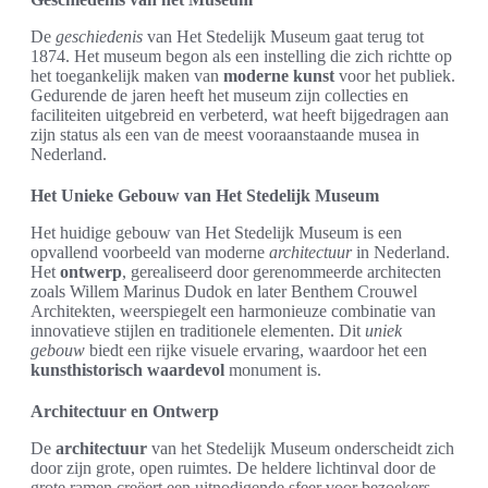
De
geschiedenis
van Het Stedelijk Museum gaat terug tot
1874. Het museum begon als een instelling die zich richtte op
het toegankelijk maken van
moderne kunst
voor het publiek.
Gedurende de jaren heeft het museum zijn collecties en
faciliteiten uitgebreid en verbeterd, wat heeft bijgedragen aan
zijn status als een van de meest vooraanstaande musea in
Nederland.
Het Unieke Gebouw van Het Stedelijk Museum
Het huidige gebouw van Het Stedelijk Museum is een
opvallend voorbeeld van moderne
architectuur
in Nederland.
Het
ontwerp
, gerealiseerd door gerenommeerde architecten
zoals Willem Marinus Dudok en later Benthem Crouwel
Architekten, weerspiegelt een harmonieuze combinatie van
innovatieve stijlen en traditionele elementen. Dit
uniek
gebouw
biedt een rijke visuele ervaring, waardoor het een
kunsthistorisch waardevol
monument is.
Architectuur en Ontwerp
De
architectuur
van het Stedelijk Museum onderscheidt zich
door zijn grote, open ruimtes. De heldere lichtinval door de
grote ramen creëert een uitnodigende sfeer voor bezoekers.