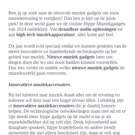
Ben jij op zoek naar de nieuwste muziek gadgets om jouw
muziekervaring te verrijken? Dan ben je hier op de juiste
plek! In deze sectie gaan we de coolste Hippe Muziekgadgets
van 2024 ontdekken. Van
draadloze audio-oplossingen
tot
aan
high-tech muziekapparatuur
, alles komt aan bod.
Dit jaar wordt echt speciaal omdat we kunnen genieten van de
meest innovatieve en baanbrekende technologieën op het
gebied van muziek.
Nieuwe muziek gadgets
laten ons
dingen doen die we ons nooit hadden kunnen voorstellen.
Dus lees verder en ontdek welke
nieuwe muziek gadgets
de
muziekwereld gaan veroveren.
Innovatieve muziekaccessoires
Bij het luisteren naar muziek draait alles om de ervaring en
iedereen wil deze naar een hoger niveau tillen. Gelukkig zijn
er
innovatieve muziekaccessoires
die je daarbij kunnen
helpen. De technologische ontwikkelingen staan niet stil en er
zijn steeds meer hippe gadgets op de markt waar je als
muziekliefhebber dol op zult zijn. Denk bijvoorbeeld aan
draagbare speakers, hippe koptelefoons en andere trendy
ontwerpen die niet alleen functioneel zijn, maar er ook nog