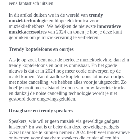
eens fantastisch uitzien.
In dit artikel duiken we in de wereld van
trendy
muziektechnologie
en hippe elektronica voor
muziekliefhebbers. We bekijken de nieuwste
innovatieve
muziekaccessoires
van 2024 en tonen je hoe je deze kunt
gebruiken om je muziekervaring te verbeteren.
Trendy koptelefoons en oortjes
Als je op zoek bent naar de perfecte muziekbeleving, dan zijn
trendy koptelefoons en oortjes onmisbaar. En het goede
nieuws is dat er in 2024 nog meer coole ontwerpen op de
markt komen. Van draadloze koptelefoons tot in-ear oortjes
met noise cancelling, we hebben alles voor je uitgezocht. Zo
hoef je nooit meer afstand te doen van jouw favoriete tracks
en dankzij de noise cancelling technologie wordt je niet
gestoord door omgevingsgeluiden.
Draagbare en trendy speakers
Speakers, wie wil er geen muziek via geweldige gadgets
luisteren? En wat is er beter dan deze geweldige gadgets
overal naar toe te kunnen nemen? 2024 heeft veel innovatieve
ontwerpen voor draagbare speakers die er niet alleen hip