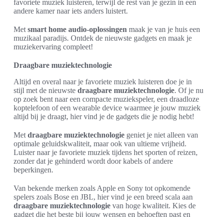
favoriete muziek luisteren, terwijl de rest van je gezin in een
andere kamer naar iets anders luistert.
Met
smart home audio-oplossingen
maak je van je huis een
muzikaal paradijs. Ontdek de nieuwste gadgets en maak je
muziekervaring compleet!
Draagbare muziektechnologie
Altijd en overal naar je favoriete muziek luisteren doe je in
stijl met de nieuwste
draagbare muziektechnologie
. Of je nu
op zoek bent naar een compacte muziekspeler, een draadloze
koptelefoon of een wearable device waarmee je jouw muziek
altijd bij je draagt, hier vind je de gadgets die je nodig hebt!
Met
draagbare muziektechnologie
geniet je niet alleen van
optimale geluidskwaliteit, maar ook van ultieme vrijheid.
Luister naar je favoriete muziek tijdens het sporten of reizen,
zonder dat je gehinderd wordt door kabels of andere
beperkingen.
Van bekende merken zoals Apple en Sony tot opkomende
spelers zoals Bose en JBL, hier vind je een breed scala aan
draagbare muziektechnologie
van hoge kwaliteit. Kies de
gadget die het beste bij jouw wensen en behoeften past en