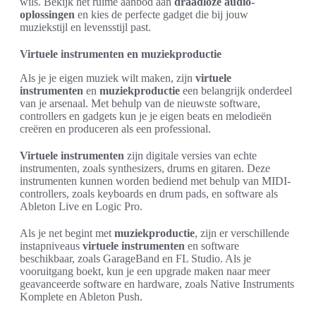
wils. Bekijk het ruime aanbod aan
draadloze audio-
oplossingen
en kies de perfecte gadget die bij jouw
muziekstijl en levensstijl past.
Virtuele instrumenten en muziekproductie
Als je je eigen muziek wilt maken, zijn
virtuele
instrumenten
en
muziekproductie
een belangrijk onderdeel
van je arsenaal. Met behulp van de nieuwste software,
controllers en gadgets kun je je eigen beats en melodieën
creëren en produceren als een professional.
Virtuele instrumenten
zijn digitale versies van echte
instrumenten, zoals synthesizers, drums en gitaren. Deze
instrumenten kunnen worden bediend met behulp van MIDI-
controllers, zoals keyboards en drum pads, en software als
Ableton Live en Logic Pro.
Als je net begint met
muziekproductie
, zijn er verschillende
instapniveaus
virtuele instrumenten
en software
beschikbaar, zoals GarageBand en FL Studio. Als je
vooruitgang boekt, kun je een upgrade maken naar meer
geavanceerde software en hardware, zoals Native Instruments
Komplete en Ableton Push.