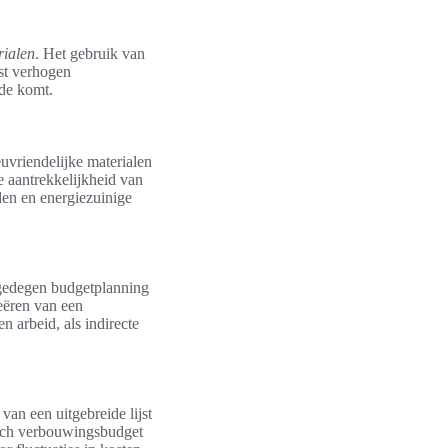
rialen
. Het gebruik van
st verhogen
de komt.
uvriendelijke materialen
e aantrekkelijkheid van
len en energiezuinige
 gedegen budgetplanning
reëren van een
 arbeid, als indirecte
an een uitgebreide lijst
isch verbouwingsbudget