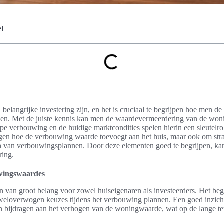
l
elangrijke investering zijn, en het is cruciaal te begrijpen hoe men d
n. Met de juiste kennis kan men de waardevermeerdering van de woning
ype verbouwing en de huidige marktcondities spelen hierin een sleutelrol.
gen hoe de verbouwing waarde toevoegt aan het huis, maar ook om stra
en van verbouwingsplannen. Door deze elementen goed te begrijpen, k
ring.
uwingswaardes
 van groot belang voor zowel huiseigenaren als investeerders. Het be
 weloverwogen keuzes tijdens het verbouwing plannen. Een goed inzich
bijdragen aan het verhogen van de woningwaarde, wat op de lange te