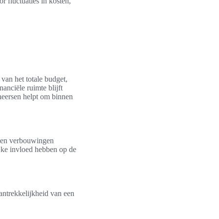
r fluctuaties in kosten,
an het totale budget,
anciële ruimte blijft
heersen helpt om binnen
orten verbouwingen
ke invloed hebben op de
ntrekkelijkheid van een