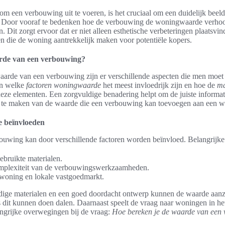
m een verbouwing uit te voeren, is het cruciaal om een duidelijk beel
. Door vooraf te bedenken hoe de verbouwing de woningwaarde verhoo
 Dit zorgt ervoor dat er niet alleen esthetische verbeteringen plaatsvi
n die de woning aantrekkelijk maken voor potentiële kopers.
rde van een verbouwing?
waarde van een verbouwing zijn er verschillende aspecten die men moet
en welke
factoren woningwaarde
het meest invloedrijk zijn en hoe de
ma
deze elementen. Een zorgvuldige benadering helpt om de juiste informat
 te maken van de waarde die een verbouwing kan toevoegen aan een w
e beïnvloeden
uwing kan door verschillende factoren worden beïnvloed. Belangrijke 
ebruikte materialen.
plexiteit van de verbouwingswerkzaamheden.
 woning en lokale vastgoedmarkt.
ige materialen en een goed doordacht ontwerp kunnen de waarde aanzie
dit kunnen doen dalen. Daarnaast speelt de vraag naar woningen in het
langrijke overwegingen bij de vraag:
Hoe bereken je de waarde van een