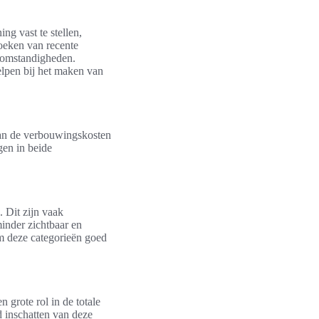
g vast te stellen,
oeken van recente
tomstandigheden.
elpen bij het maken van
van de verbouwingskosten
gen in beide
 Dit zijn vaak
inder zichtbaar en
m deze categorieën goed
 grote rol in de totale
d inschatten van deze