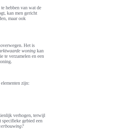
d te hebben van wat de
gt, kan men gericht
nden, maar ook
 overwegen. Het is
rktwaarde woning
kan
ie te verzamelen en een
oning.
elementen zijn:
nlijk verhogen, terwijl
 specifieke gebied een
 verbouwing?