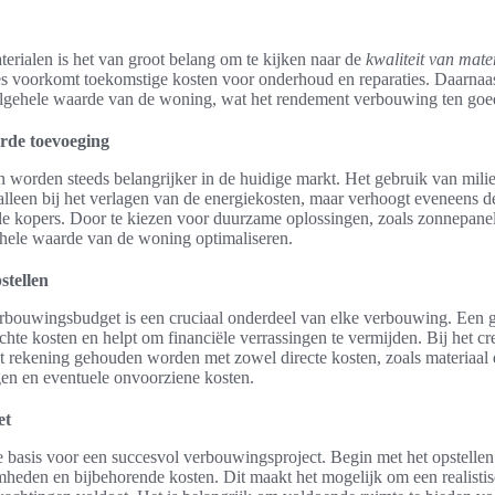
aterialen is het van groot belang om te kijken naar de
kwaliteit van mate
es voorkomt toekomstige kosten voor onderhoud en reparaties. Daarnaa
 algehele waarde van de woning, wat het rendement verbouwing ten goe
rde toevoeging
orden steeds belangrijker in de huidige markt. Het gebruik van milie
 alleen bij het verlagen van de energiekosten, maar verhoogt eveneens d
le kopers. Door te kiezen voor duurzame oplossingen, zoals zonnepane
ehele waarde van de woning optimaliseren.
tellen
erbouwingsbudget is een cruciaal onderdeel van elke verbouwing. Een
achte kosten en helpt om financiële verrassingen te vermijden. Bij het c
rekening gehouden worden met zowel directe kosten, zoals materiaal en
gen en eventuele onvoorziene kosten.
et
 basis voor een succesvol verbouwingsproject. Begin met het opstellen v
eden en bijbehorende kosten. Dit maakt het mogelijk om een realist