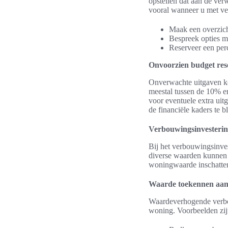
opstellen dat aan de ver
vooral wanneer u met ver
Maak een overzich
Bespreek opties m
Reserveer een per
Onvoorzien budget res
Onverwachte uitgaven ko
meestal tussen de 10% en
voor eventuele extra ui
de financiële kaders te b
Verbouwingsinvesteri
Bij het verbouwingsinves
diverse waarden kunnen
woningwaarde inschatten,
Waarde toekennen aan 
Waardeverhogende verbou
woning. Voorbeelden zij