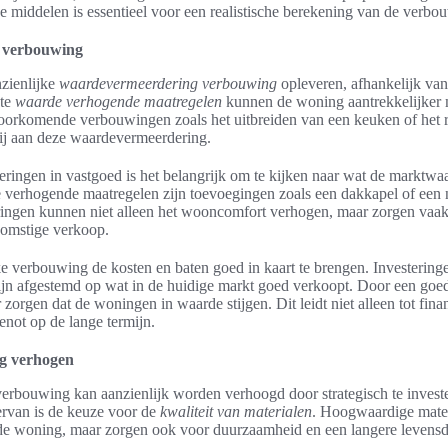
e middelen is essentieel voor een realistische berekening van de verbo
 verbouwing
zienlijke
waardevermeerdering verbouwing
opleveren, afhankelijk van
ste
waarde verhogende maatregelen
kunnen de woning aantrekkelijker 
orkomende verbouwingen zoals het uitbreiden van een keuken of het 
ij aan deze waardevermeerdering.
teringen in vastgoed is het belangrijk om te kijken naar wat de marktwa
verhogende maatregelen zijn toevoegingen zoals een dakkapel of een
eringen kunnen niet alleen het wooncomfort verhogen, maar zorgen vaak
komstige verkoop.
lke verbouwing de kosten en baten goed in kaart te brengen. Investerin
zijn afgestemd op wat in de huidige markt goed verkoopt. Door een go
zorgen dat de woningen in waarde stijgen. Dit leidt niet alleen tot fina
not op de lange termijn.
g verhogen
rbouwing kan aanzienlijk worden verhoogd door strategisch te invester
ervan is de keuze voor de
kwaliteit van materialen
. Hoogwaardige mater
 de woning, maar zorgen ook voor duurzaamheid en een langere levensdu