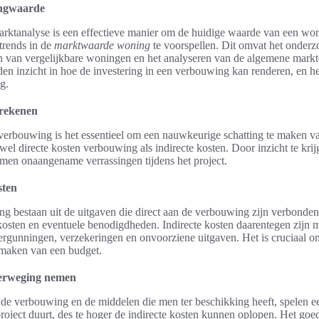
ingwaarde
rktanalyse is een effectieve manier om de huidige waarde van een wonin
trends in de
marktwaarde woning
te voorspellen. Dit omvat het onderz
en van vergelijkbare woningen en het analyseren van de algemene mark
en inzicht in hoe de investering in een verbouwing kan renderen, en h
g.
rekenen
 verbouwing is het essentieel om een nauwkeurige schatting te maken 
el directe kosten verbouwing als indirecte kosten. Door inzicht te krij
men onaangename verrassingen tijdens het project.
sten
g bestaan uit de uitgaven die direct aan de verbouwing zijn verbonden.
kosten en eventuele benodigdheden. Indirecte kosten daarentegen zijn m
ergunningen, verzekeringen en onvoorziene uitgaven. Het is cruciaal o
 maken van een budget.
verweging nemen
r de verbouwing en de middelen die men ter beschikking heeft, spelen een
roject duurt, des te hoger de indirecte kosten kunnen oplopen. Het goe