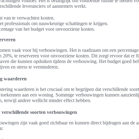
wachtingen voldoet. Het is belangrijk om voldoende ruimte te bieden voo
schillende leveranciers of aannemers werkt.
t van te verwachten kosten.
et professionals om nauwkeurige schattingen te krijgen.
centage van het budget voor onvoorziene kosten.
erveren
men vaak voor bij verbouwingen. Het is raadzaam om een percentage v
 20%, te reserveren voor onvoorziene kosten. Dit zorgt ervoor dat er fin
tgaven die kunnen opduiken tijdens de verbouwing. Het budget goed be
lijven en stress te verminderen.
ng waarderen
tering waarderen is het cruciaal om te begrijpen dat verschillende so
 toekennen aan een woning. Sommige verbouwingen kunnen aanzienlij
 terwijl andere wellicht minder effect hebben.
verschillende soorten verbouwingen
wingen zijn vaak goed zichtbaar en kunnen direct bijdragen aan de aa
n: