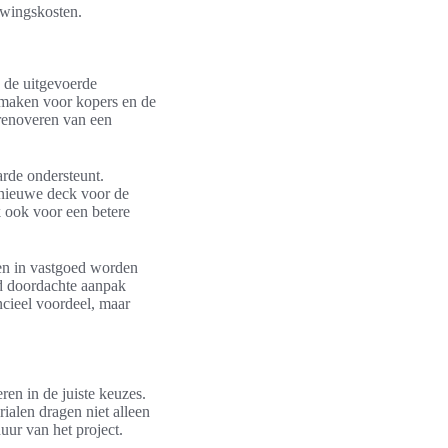
uwingskosten.
 de uitgevoerde
maken voor kopers en de
renoveren van een
arde ondersteunt.
 nieuwe deck voor de
 ook voor een betere
gen in vastgoed worden
ed doordachte aanpak
ncieel voordeel, maar
en in de juiste keuzes.
ialen dragen niet alleen
ur van het project.