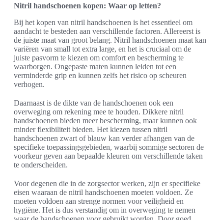
Nitril handschoenen kopen: Waar op letten?
Bij het kopen van nitril handschoenen is het essentieel om
aandacht te besteden aan verschillende factoren. Allereerst is
de juiste maat van groot belang. Nitril handschoenen maat kan
variëren van small tot extra large, en het is cruciaal om de
juiste pasvorm te kiezen om comfort en bescherming te
waarborgen. Ongepaste maten kunnen leiden tot een
verminderde grip en kunnen zelfs het risico op scheuren
verhogen.
Daarnaast is de dikte van de handschoenen ook een
overweging om rekening mee te houden. Dikkere nitril
handschoenen bieden meer bescherming, maar kunnen ook
minder flexibiliteit bieden. Het kiezen tussen nitril
handschoenen zwart of blauw kan verder afhangen van de
specifieke toepassingsgebieden, waarbij sommige sectoren de
voorkeur geven aan bepaalde kleuren om verschillende taken
te onderscheiden.
Voor degenen die in de zorgsector werken, zijn er specifieke
eisen waaraan de nitril handschoenen moeten voldoen. Ze
moeten voldoen aan strenge normen voor veiligheid en
hygiëne. Het is dus verstandig om in overweging te nemen
waar de handschoenen voor gebruikt worden. Door goed