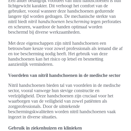
Een ander belangrijk voordeel van nitril handschoenen is hun
lichtgewicht karakter. Dit verhoogt het comfort van de
gebruiker, vooral wanneer deze handschoenen gedurende
langere tijd worden gedragen. De mechanische sterkte van
nitril biedt
nitril handschoenen bescherming
tegen perforaties
en scheuren, waardoor de handen optimaal worden
beschermd bij diverse werkzaamheden.
Met deze eigenschappen zijn nitril handschoenen een
betrouwbare keuze voor zowel professionals als iemand die af
en toe bescherming nodig heeft. Het gebruik van deze
handschoenen kan het risico op letsel en besmetting
aanzienlijk verminderen.
Voordelen van nitril handschoenen in de medische sector
Nitril handschoenen bieden tal van voordelen in de medische
sector, vooral vanwege hun stevige constructie en
veelzijdigheid. Deze handschoenen zijn cruciaal voor het
waarborgen van de veiligheid van zowel patiënten als
zorgprofessionals. Door de uitstekende
beschermingskwaliteiten worden nitril handschoenen vaak
ingezet in diverse situaties.
Gebruik in ziekenhuizen en klinieken