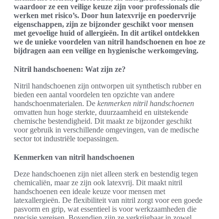
waardoor ze een veilige keuze zijn voor professionals die
werken met risico’s. Door hun latexvrije en poedervrije
eigenschappen, zijn ze bijzonder geschikt voor mensen
met gevoelige huid of allergieën. In dit artikel ontdekken
we de unieke voordelen van nitril handschoenen en hoe ze
bijdragen aan een veilige en hygienische werkomgeving.
Nitril handschoenen: Wat zijn ze?
Nitril handschoenen zijn ontworpen uit synthetisch rubber en
bieden een aantal voordelen ten opzichte van andere
handschoenmaterialen. De
kenmerken nitril handschoenen
omvatten hun hoge sterkte, duurzaamheid en uitstekende
chemische bestendigheid. Dit maakt ze bijzonder geschikt
voor gebruik in verschillende omgevingen, van de medische
sector tot industriële toepassingen.
Kenmerken van nitril handschoenen
Deze handschoenen zijn niet alleen sterk en bestendig tegen
chemicaliën, maar ze zijn ook latexvrij. Dit maakt nitril
handschoenen een ideale keuze voor mensen met
latexallergieën. De flexibiliteit van nitril zorgt voor een goede
pasvorm en grip, wat essentieel is voor werkzaamheden die
precisie vereisen. Bovendien zijn ze verkrijgbaar in zowel