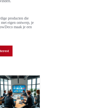
 vinden.
rdige producten die
e met eigen ontwerp, je
ndowDeco maak je een
terest