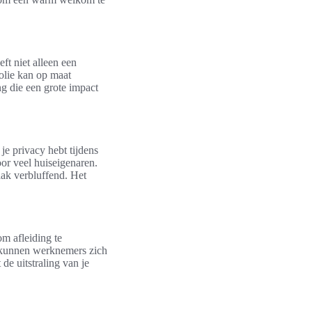
ft niet alleen een
folie kan op maat
ng die een grote impact
je privacy hebt tijdens
oor veel huiseigenaren.
aak verbluffend. Het
m afleiding te
e kunnen werknemers zich
de uitstraling van je