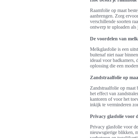
Raamfolie op maat bestel
aanbrengen. Zorg ervoor d
verschillende soorten ra
ontwerp te uploaden als 
De voordelen van melkg
Melkglasfolie is een uits
buitenaf niet naar binnen
ideaal voor badkamers, d
oplossing die een moderne
Zandstraalfolie op maat
Zandstraalfolie op maat b
het effect van zandstrale
kantoren of voor het toe
inkijk te verminderen zon
Privacy glasfolie voor
Privacy glasfolie voor d
nieuwsgierige blikken, ma
verbeteren en tegelijke