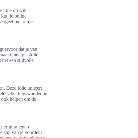
 folie op wilt
 kun je online
Vergeet niet om je
gt ervoor dat je van
t maakt melkglasfolie
het een stijlvolle
en. Deze folie imiteert
beeld scheidingswanden in
an ook helpen om de
scherming tegen
e stijl van je voordeur
er om een warm welkom te