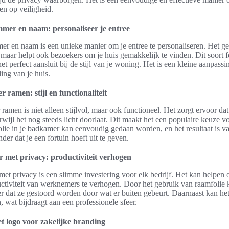
en op veiligheid.
mer en naam: personaliseer je entree
 en naam is een unieke manier om je entree te personaliseren. Het gee
g, maar helpt ook bezoekers om je huis gemakkelijk te vinden. Dit soort 
 perfect aansluit bij de stijl van je woning. Het is een kleine aanpassi
ing van je huis.
 ramen: stijl en functionaliteit
amen is niet alleen stijlvol, maar ook functioneel. Het zorgt ervoor dat 
rwijl het nog steeds licht doorlaat. Dit maakt het een populaire keuze v
folie in je badkamer kan eenvoudig gedaan worden, en het resultaat is v
der dat je een fortuin hoeft uit te geven.
 met privacy: productiviteit verhogen
et privacy is een slimme investering voor elk bedrijf. Het kan helpen o
ctiviteit van werknemers te verhogen. Door het gebruik van raamfoli
r dat ze gestoord worden door wat er buiten gebeurt. Daarnaast kan het 
 wat bijdraagt aan een professionele sfeer.
t logo voor zakelijke branding