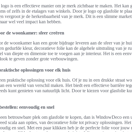
logo is een effectieve manier om je merk zichtbaar te maken. Het kan 
 of zelfs in de etalages van winkels. Door je logo op glasfolie te plaat
 en vergroot je de herkenbaarheid van je merk. Dit is een slimme marketi
 maar wel veel impact kan hebben.
voor de woonkamer: sfeer creëren
or de woonkamer kan een grote bijdrage leveren aan de sfeer van je huis
en gedurfde kleur, decoratieve folie kan de algehele uitstraling van je r
 van diepte en dimensie toe te voegen aan je interieur. Het is een een
ook te geven zonder grote verbouwingen.
 praktische oplossingen voor elk huis
s een praktische oplossing voor elk huis. Of je nu in een drukke straat
 kan een wereld van verschil maken. Het biedt een effectieve barrière te
teeds kunt genieten van natuurlijk licht. Door te kiezen voor glasfolie ku
estellen: eenvoudig en snel
r een betrouwbare plek om glasfolie te kopen, dan is WindowDeco een 
ed scala aan opties, van decoratieve folie tot privacy oplossingen. Het 
udig en snel. Met een paar klikken heb je de perfecte folie voor jouw