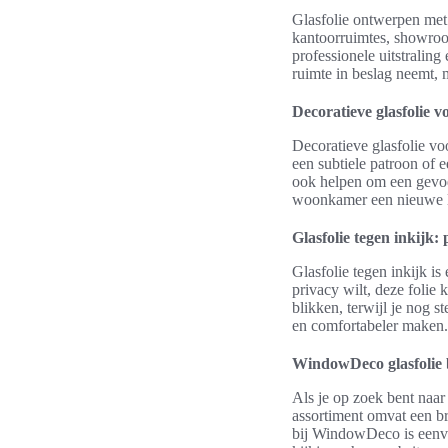
Glasfolie ontwerpen met 
kantoorruimtes, showrooms
professionele uitstraling
ruimte in beslag neemt,
Decoratieve glasfolie 
Decoratieve glasfolie vo
een subtiele patroon of e
ook helpen om een gevoel
woonkamer een nieuwe l
Glasfolie tegen inkijk:
Glasfolie tegen inkijk i
privacy wilt, deze folie
blikken, terwijl je nog s
en comfortabeler maken.
WindowDeco glasfolie b
Als je op zoek bent naa
assortiment omvat een bre
bij WindowDeco is eenvo