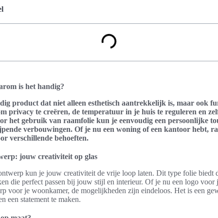
l
arom is het handig?
jdig product dat niet alleen esthetisch aantrekkelijk is, maar ook f
m privacy te creëren, de temperatuur in je huis te reguleren en zelfs
Door het gebruik van raamfolie kun je eenvoudig een persoonlijke t
jpende verbouwingen. Of je nu een woning of een kantoor hebt, raa
or verschillende behoeften.
werp: jouw creativiteit op glas
ntwerp kun je jouw creativiteit de vrije loop laten. Dit type folie bied
 die perfect passen bij jouw stijl en interieur. Of je nu een logo voor 
erp voor je woonkamer, de mogelijkheden zijn eindeloos. Het is een ge
 en een statement te maken.
e op maat?