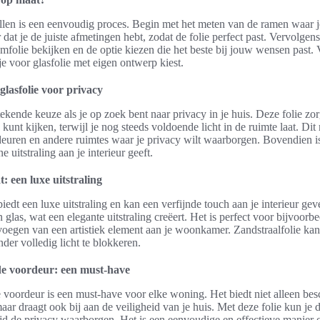
len is een eenvoudig proces. Begin met het meten van de ramen waar je
at je de juiste afmetingen hebt, zodat de folie perfect past. Vervolgens
amfolie bekijken en de optie kiezen die het beste bij jouw wensen past. 
je voor glasfolie met eigen ontwerp kiest.
lasfolie voor privacy
tekende keuze als je op zoek bent naar privacy in je huis. Deze folie zor
 kunt kijken, terwijl je nog steeds voldoende licht in de ruimte laat. Di
euren en andere ruimtes waar je privacy wilt waarborgen. Bovendien is 
 uitstraling aan je interieur geeft.
: een luxe uitstraling
iedt een luxe uitstraling en kan een verfijnde touch aan je interieur gev
n glas, wat een elegante uitstraling creëert. Het is perfect voor bijvoor
voegen van een artistiek element aan je woonkamer. Zandstraalfolie k
der volledig licht te blokkeren.
 de voordeur: een must-have
e voordeur is een must-have voor elke woning. Het biedt niet alleen be
ar draagt ook bij aan de veiligheid van je huis. Met deze folie kun je d
rtijd de privacy waarborgen. Het is een eenvoudige en effectieve mani