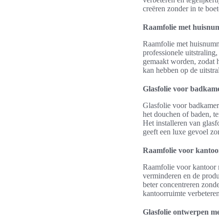
creëren zonder in te boet
Raamfolie met huisnum
Raamfolie met huisnummer
professionele uitstralin
gemaakt worden, zodat het
kan hebben op de uitstral
Glasfolie voor badkamer
Glasfolie voor badkamer r
het douchen of baden, te
Het installeren van glas
geeft een luxe gevoel zon
Raamfolie voor kantoor
Raamfolie voor kantoor m
verminderen en de produ
beter concentreren zonde
kantoorruimte verbeteren,
Glasfolie ontwerpen me