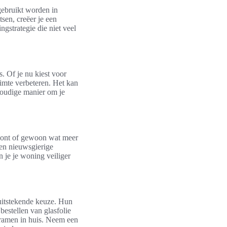
gebruikt worden in
sen, creëer je een
ngstrategie die niet veel
. Of je nu kiest voor
uimte verbeteren. Het kan
voudige manier om je
 woont of gewoon wat meer
gen nieuwsgierige
n je je woning veiliger
uitstekende keuze. Hun
bestellen van glasfolie
 ramen in huis. Neem een