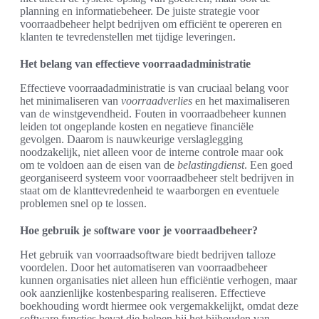
planning en informatiebeheer. De juiste strategie voor
voorraadbeheer helpt bedrijven om efficiënt te opereren en
klanten te tevredenstellen met tijdige leveringen.
Het belang van effectieve voorraadadministratie
Effectieve voorraadadministratie is van cruciaal belang voor
het minimaliseren van
voorraadverlies
en het maximaliseren
van de winstgevendheid. Fouten in voorraadbeheer kunnen
leiden tot ongeplande kosten en negatieve financiële
gevolgen. Daarom is nauwkeurige verslaglegging
noodzakelijk, niet alleen voor de interne controle maar ook
om te voldoen aan de eisen van de
belastingdienst
. Een goed
georganiseerd systeem voor voorraadbeheer stelt bedrijven in
staat om de klanttevredenheid te waarborgen en eventuele
problemen snel op te lossen.
Hoe gebruik je software voor je voorraadbeheer?
Het gebruik van voorraadsoftware biedt bedrijven talloze
voordelen. Door het automatiseren van voorraadbeheer
kunnen organisaties niet alleen hun efficiëntie verhogen, maar
ook aanzienlijke kostenbesparing realiseren. Effectieve
boekhouding wordt hiermee ook vergemakkelijkt, omdat deze
software functies bevat die helpen bij het bijhouden van