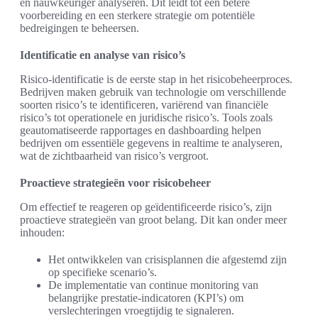
en nauwkeuriger analyseren. Dit leidt tot een betere
voorbereiding en een sterkere strategie om potentiële
bedreigingen te beheersen.
Identificatie en analyse van risico’s
Risico-identificatie is de eerste stap in het risicobeheerproces.
Bedrijven maken gebruik van technologie om verschillende
soorten risico’s te identificeren, variërend van financiële
risico’s tot operationele en juridische risico’s. Tools zoals
geautomatiseerde rapportages en dashboarding helpen
bedrijven om essentiële gegevens in realtime te analyseren,
wat de zichtbaarheid van risico’s vergroot.
Proactieve strategieën voor risicobeheer
Om effectief te reageren op geïdentificeerde risico’s, zijn
proactieve strategieën van groot belang. Dit kan onder meer
inhouden:
Het ontwikkelen van crisisplannen die afgestemd zijn
op specifieke scenario’s.
De implementatie van continue monitoring van
belangrijke prestatie-indicatoren (KPI’s) om
verslechteringen vroegtijdig te signaleren.