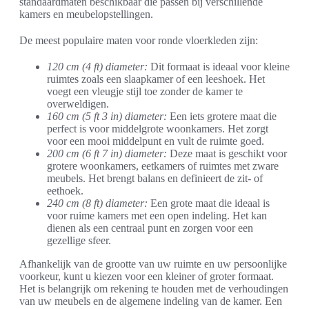
standaardmaten beschikbaar die passen bij verschillende
kamers en meubelopstellingen.
De meest populaire maten voor ronde vloerkleden zijn:
120 cm (4 ft) diameter:
Dit formaat is ideaal voor kleine
ruimtes zoals een slaapkamer of een leeshoek. Het
voegt een vleugje stijl toe zonder de kamer te
overweldigen.
160 cm (5 ft 3 in) diameter:
Een iets grotere maat die
perfect is voor middelgrote woonkamers. Het zorgt
voor een mooi middelpunt en vult de ruimte goed.
200 cm (6 ft 7 in) diameter:
Deze maat is geschikt voor
grotere woonkamers, eetkamers of ruimtes met zware
meubels. Het brengt balans en definieert de zit- of
eethoek.
240 cm (8 ft) diameter:
Een grote maat die ideaal is
voor ruime kamers met een open indeling. Het kan
dienen als een centraal punt en zorgen voor een
gezellige sfeer.
Afhankelijk van de grootte van uw ruimte en uw persoonlijke
voorkeur, kunt u kiezen voor een kleiner of groter formaat.
Het is belangrijk om rekening te houden met de verhoudingen
van uw meubels en de algemene indeling van de kamer. Een