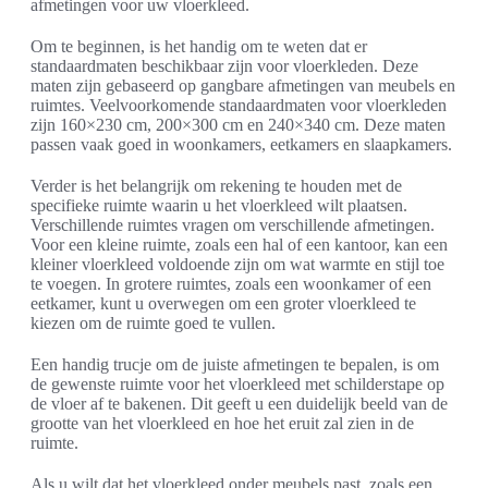
afmetingen voor uw vloerkleed.
Om te beginnen, is het handig om te weten dat er
standaardmaten beschikbaar zijn voor vloerkleden. Deze
maten zijn gebaseerd op gangbare afmetingen van meubels en
ruimtes. Veelvoorkomende standaardmaten voor vloerkleden
zijn 160×230 cm, 200×300 cm en 240×340 cm. Deze maten
passen vaak goed in woonkamers, eetkamers en slaapkamers.
Verder is het belangrijk om rekening te houden met de
specifieke ruimte waarin u het vloerkleed wilt plaatsen.
Verschillende ruimtes vragen om verschillende afmetingen.
Voor een kleine ruimte, zoals een hal of een kantoor, kan een
kleiner vloerkleed voldoende zijn om wat warmte en stijl toe
te voegen. In grotere ruimtes, zoals een woonkamer of een
eetkamer, kunt u overwegen om een groter vloerkleed te
kiezen om de ruimte goed te vullen.
Een handig trucje om de juiste afmetingen te bepalen, is om
de gewenste ruimte voor het vloerkleed met schilderstape op
de vloer af te bakenen. Dit geeft u een duidelijk beeld van de
grootte van het vloerkleed en hoe het eruit zal zien in de
ruimte.
Als u wilt dat het vloerkleed onder meubels past, zoals een