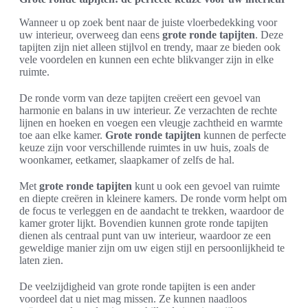
Wanneer u op zoek bent naar de juiste vloerbedekking voor
uw interieur, overweeg dan eens
grote ronde tapijten
. Deze
tapijten zijn niet alleen stijlvol en trendy, maar ze bieden ook
vele voordelen en kunnen een echte blikvanger zijn in elke
ruimte.
De ronde vorm van deze tapijten creëert een gevoel van
harmonie en balans in uw interieur. Ze verzachten de rechte
lijnen en hoeken en voegen een vleugje zachtheid en warmte
toe aan elke kamer.
Grote ronde tapijten
kunnen de perfecte
keuze zijn voor verschillende ruimtes in uw huis, zoals de
woonkamer, eetkamer, slaapkamer of zelfs de hal.
Met
grote ronde tapijten
kunt u ook een gevoel van ruimte
en diepte creëren in kleinere kamers. De ronde vorm helpt om
de focus te verleggen en de aandacht te trekken, waardoor de
kamer groter lijkt. Bovendien kunnen grote ronde tapijten
dienen als centraal punt van uw interieur, waardoor ze een
geweldige manier zijn om uw eigen stijl en persoonlijkheid te
laten zien.
De veelzijdigheid van grote ronde tapijten is een ander
voordeel dat u niet mag missen. Ze kunnen naadloos