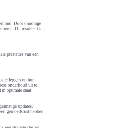
derhoud. Door onnodige
oneren. Dit resulteert in:
hele prestaties van een
s te leggen op hun
ress onderhoud uit te
 in optimale staat
elmatige updates,
lleen gemoedsrust hebben,
k een strategische zet