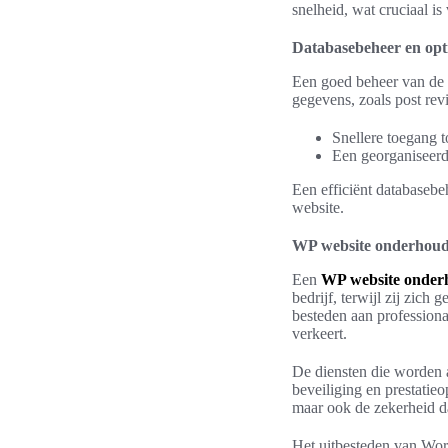
snelheid, wat cruciaal is
Databasebeheer en opti
Een goed beheer van de 
gegevens, zoals post revi
Snellere toegang t
Een georganiseerd
Een efficiënt databasebeh
website.
WP website onderhoud
Een
WP website onder
bedrijf, terwijl zij zic
besteden aan professiona
verkeert.
De diensten die worden
beveiliging en prestatie
maar ook de zekerheid dat
Het uitbesteden van Word