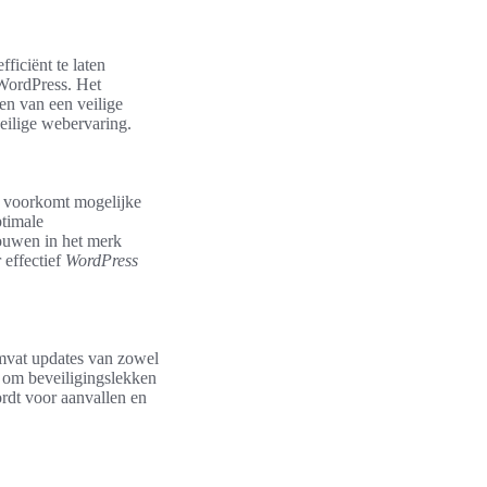
ficiënt te laten
 WordPress. Het
en van een veilige
eilige webervaring.
t voorkomt mogelijke
ptimale
rouwen in het merk
 effectief
WordPress
omvat updates van zowel
n om beveiligingslekken
ordt voor aanvallen en