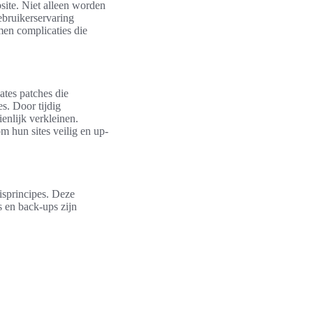
site. Niet alleen worden
ebruikerservaring
en complicaties die
ates patches die
s. Door tijdig
enlijk verkleinen.
m hun sites veilig en up-
isprincipes. Deze
s en back-ups zijn