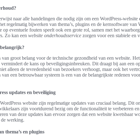
erhoud?
ijst naar alle handelingen die nodig zijn om een WordPress-website ef
 het regelmatig bijwerken van thema’s, plugins en de kernsoftware van
 op eventuele fouten speelt ook een grote rol, samen met het waarborg
s. Zo kan een
website onderhoudsservice
zorgen voor een stabiele en v
belangrijk?
 van groot belang voor de technische gezondheid van een website. He
vermindert de kans op beveiligingsinbreuken. Dit draagt bij aan een o
niet alleen de tevredenheid van bezoekers verhoogt, maar ook het vert
 van een betrouwbaar systeem is een van de belangrijkste redenen voor
ess updates en beveiliging
 WordPress website zijn regelmatige updates van cruciaal belang. Dit 
wikkelaars zijn voortdurend bezig om de functionaliteit te verbeteren e
voeren van deze updates kan ervoor zorgen dat een website kwetsbaar w
 de werking.
an thema’s en plugins