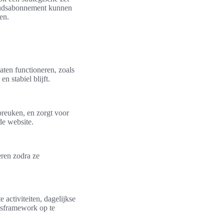
houdsabonnement kunnen
en.
aten functioneren, zoals
n stabiel blijft.
breuken, en zorgt voor
de website.
eren zodra ze
 activiteiten, dagelijkse
gsframework op te