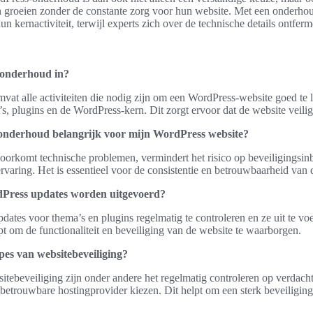
en groeien zonder de constante zorg voor hun website. Met een onder
hun kernactiviteit, terwijl experts zich over de technische details ontferm
onderhoud in?
t alle activiteiten die nodig zijn om een WordPress-website goed te l
, plugins en de WordPress-kern. Dit zorgt ervoor dat de website veilig e
onderhoud belangrijk voor mijn WordPress website?
orkomt technische problemen, vermindert het risico op beveiligingsin
rvaring. Het is essentieel voor de consistentie en betrouwbaarheid van 
Press updates worden uitgevoerd?
pdates voor thema’s en plugins regelmatig te controleren en ze uit te vo
lpt om de functionaliteit en beveiliging van de website te waarborgen.
pes van websitebeveiliging?
tebeveiliging zijn onder andere het regelmatig controleren op verdachte
betrouwbare hostingprovider kiezen. Dit helpt om een sterk beveiligin