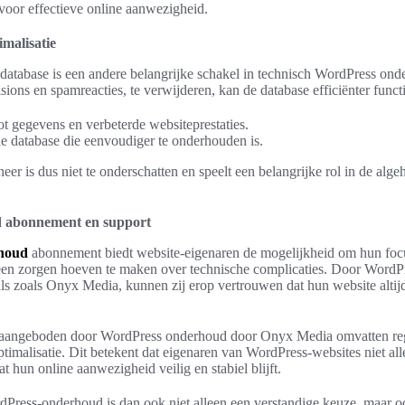
 voor effectieve online aanwezigheid.
malisatie
database is een andere belangrijke schakel in technisch WordPress on
sions en spamreacties, te verwijderen, kan de database efficiënter functi
ot gegevens en verbeterde websiteprestaties.
e database die eenvoudiger te onderhouden is.
eer is dus niet te onderschatten en speelt een belangrijke rol in de alge
 abonnement en support
houd
abonnement biedt website-eigenaren de mogelijkheid om hun focu
h geen zorgen hoeven te maken over technische complicaties. Door WordP
ls zoals Onyx Media, kunnen zij erop vertrouwen dat hun website altijd
 aangeboden door WordPress onderhoud door Onyx Media omvatten reg
optimalisatie. Dit betekent dat eigenaren van WordPress-websites niet a
 hun online aanwezigheid veilig en stabiel blijft.
Press-onderhoud is dan ook niet alleen een verstandige keuze, maar oo