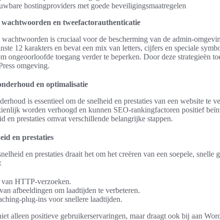
uwbare hostingproviders met goede beveiligingsmaatregelen
e wachtwoorden en tweefactorauthenticatie
e wachtwoorden is cruciaal voor de bescherming van de admin-omgevin
ste 12 karakters en bevat een mix van letters, cijfers en speciale symb
om ongeoorloofde toegang verder te beperken. Door deze strategieën to
dPress omgeving.
nderhoud en optimalisatie
rhoud is essentieel om de snelheid en prestaties van een website te v
zienlijk worden verhoogd en kunnen SEO-rankingfactoren positief beï
id en prestaties omvat verschillende belangrijke stappen.
eid en prestaties
snelheid en prestaties draait het om het creëren van een soepele, snelle 
:
n van HTTP-verzoeken.
van afbeeldingen om laadtijden te verbeteren.
ching-plug-ins voor snellere laadtijden.
iet alleen positieve gebruikerservaringen, maar draagt ook bij aan Word