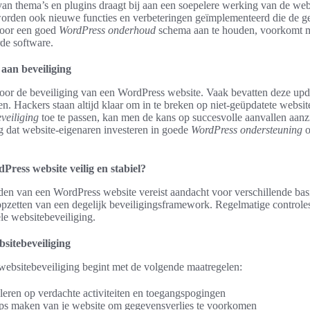
an thema’s en plugins draagt bij aan een soepelere werking van de web
worden ook nieuwe functies en verbeteringen geïmplementeerd die de g
Door een goed
WordPress onderhoud
schema aan te houden, voorkomt m
de software.
aan beveiliging
voor de beveiliging van een WordPress website. Vaak bevatten deze upd
. Hackers staan altijd klaar om in te breken op niet-geüpdatete website
veiliging
toe te passen, kan men de kans op succesvolle aanvallen aanzi
g dat website-eigenaren investeren in goede
WordPress ondersteuning
o
ress website veilig en stabiel?
uden van een WordPress website vereist aandacht voor verschillende bas
 opzetten van een degelijk beveiligingsframework. Regelmatige controle
ele websitebeveiliging.
bsitebeveiliging
ebsitebeveiliging begint met de volgende maatregelen:
leren op verdachte activiteiten en toegangspogingen
ps maken van je website om gegevensverlies te voorkomen