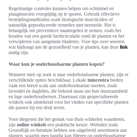
Regelmatige controles kunnen helpen om schimmel en
plaaginsecten vroegtijdig op te sporen. Gebruik effectieve
bestrijdingsmethoden zoals biologische insecticiden of
natuurlijk geproduceerde remedies met neemolie. Het is
belangrijk om preventieve maatregelen te nemen, zoals het
houden van een goede luchtcirculatie rond de planten en het
verwijderen van aangetaste bladeren. Voor tips over snoeien,
wat bijdraagt aan de gezondheid van je planten, kan deze
link
nuttig zijn.
Waar kun je onderhoudsarme planten kopen?
Wanneer men op zoek is naar onderhoudsarme planten, zijn er
verschillende opties beschikbaar. Lokale
tuincentra
bieden
vaak een breed scala aan onderhoudsarme soorten, zoals
lavendel en daglelies, die bekend staan om hun duurzaamheid
en lage onderhoudseisen. Daarnaast zijn gespecialiseerde
winkels ook uitstekend voor het vinden van specifieke planten
die passen bij een druk leven.
Voor diegenen die het gemak van thuis winkelen waarderen,
zijn
online winkels
een praktische keuze. Websites zoals
GroenRijk en Intratuin hebben een uitgebreid assortiment aan
planten, waarbij men handig kan filteren op onderhoudsarme