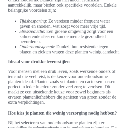
aantrekkelijk, maar bieden ook specifieke voordelen. Enkele
belangrijke voordelen zijn:
Tijdsbesparing
: Ze vereisen minder frequent water
geven en snoeien, wat zorgt voor meer vrije tijd.
Stressreductie
: Een groene omgeving zorgt voor een
kalmerende sfeer en kan de mentale gezondheid
bevorderen.
Onderhoudsgemak
: Dankzij hun resistentie tegen
plagen en ziekten vragen deze planten weinig aandacht.
Ideaal voor drukke levensstijlen
Voor mensen met een druk leven, zoals werkende ouders of
iemand die veel reist, is de keuze voor onderhoudsarme
planten ideaal. Planten zoals vetplanten en cactussen passen
perfect in ieder interieur zonder veel zorg te vereisen. Dit
maakt ze een uitstekende keuze voor zowel beginners als
ervaren plantenliefhebbers die genieten van groen zonder de
extra verplichtingen.
Hoe kies je planten die weinig verzorging nodig hebben?
Bij het selecteren van onderhoudsarme planten zijn er
verschillende
selectiecriteria
om in gedachten te houden. De