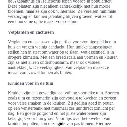
de Agapanthus en Helleborus lopen voorop in populariteit.
Deze planten zijn niet alleen aantrekkelijk met hun mooie
bloemen, maar ze zijn ook winterhard. Ze vereisen minimale
verzorging en kunnen jarenlang blijven groeien, wat ze tot
een duurzame optie maakt voor de tuin.
Vetplanten en cactussen
Vetplanten en cactussen zijn perfect voor zonnige plekken in
huis en vragen weinig aandacht. Hun unieke aanpassingen
stellen hen in staat om water op te slaan, wat essentieel is in
drogere klimaten. Met een breed scala aan vormen en kleuren
zijn ze niet alleen onderhoudsarm, maar ook visueel
aantrekkelijk. De veelzijdigheid van vetplanten maakt ze
ideaal voor zowel binnen als buiten.
Kruiden voor in de tuin
Kruiden zijn een geweldige aanvulling voor elke tuin. Soorten
zoals tijm en rozemarijn zijn eenvoudig te kweken en zorgen
voor verse smaken in de keuken. Zij gedijen goed in potten
op een vensterbank met minimaal zes uur direct zonlicht per
dag. Een goede potgrond en het juiste waterbeheer zijn
belangrijk voor hun groei. Voor tips over het kweken van
kruiden in potten, kan deze
gids
van pas komen. Hiermee