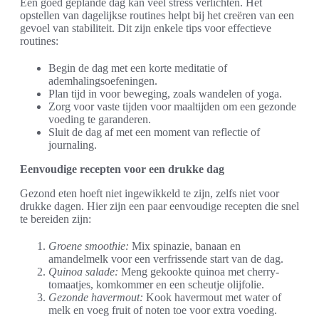
Een goed geplande dag kan veel stress verlichten. Het
opstellen van dagelijkse routines helpt bij het creëren van een
gevoel van stabiliteit. Dit zijn enkele tips voor effectieve
routines:
Begin de dag met een korte meditatie of
ademhalingsoefeningen.
Plan tijd in voor beweging, zoals wandelen of yoga.
Zorg voor vaste tijden voor maaltijden om een gezonde
voeding te garanderen.
Sluit de dag af met een moment van reflectie of
journaling.
Eenvoudige recepten voor een drukke dag
Gezond eten hoeft niet ingewikkeld te zijn, zelfs niet voor
drukke dagen. Hier zijn een paar eenvoudige recepten die snel
te bereiden zijn:
Groene smoothie:
Mix spinazie, banaan en
amandelmelk voor een verfrissende start van de dag.
Quinoa salade:
Meng gekookte quinoa met cherry-
tomaatjes, komkommer en een scheutje olijfolie.
Gezonde havermout:
Kook havermout met water of
melk en voeg fruit of noten toe voor extra voeding.