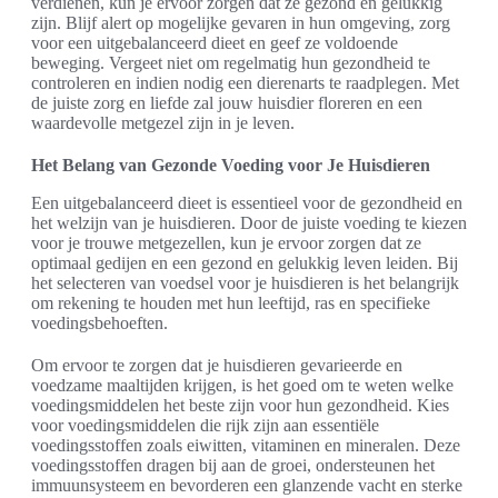
verdienen, kun je ervoor zorgen dat ze gezond en gelukkig
zijn. Blijf alert op mogelijke gevaren in hun omgeving, zorg
voor een uitgebalanceerd dieet en geef ze voldoende
beweging. Vergeet niet om regelmatig hun gezondheid te
controleren en indien nodig een dierenarts te raadplegen. Met
de juiste zorg en liefde zal jouw huisdier floreren en een
waardevolle metgezel zijn in je leven.
Het Belang van Gezonde Voeding voor Je Huisdieren
Een uitgebalanceerd dieet is essentieel voor de gezondheid en
het welzijn van je huisdieren. Door de juiste voeding te kiezen
voor je trouwe metgezellen, kun je ervoor zorgen dat ze
optimaal gedijen en een gezond en gelukkig leven leiden. Bij
het selecteren van voedsel voor je huisdieren is het belangrijk
om rekening te houden met hun leeftijd, ras en specifieke
voedingsbehoeften.
Om ervoor te zorgen dat je huisdieren gevarieerde en
voedzame maaltijden krijgen, is het goed om te weten welke
voedingsmiddelen het beste zijn voor hun gezondheid. Kies
voor voedingsmiddelen die rijk zijn aan essentiële
voedingsstoffen zoals eiwitten, vitaminen en mineralen. Deze
voedingsstoffen dragen bij aan de groei, ondersteunen het
immuunsysteem en bevorderen een glanzende vacht en sterke