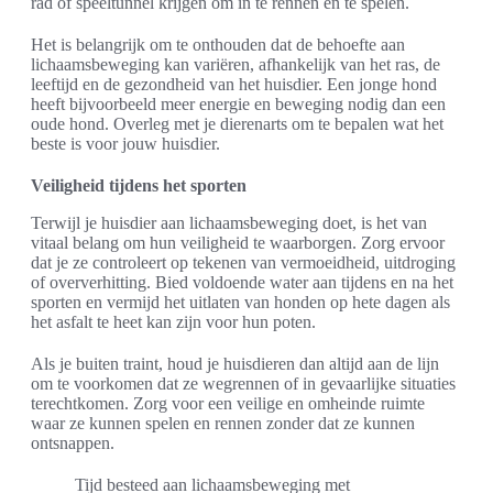
rad of speeltunnel krijgen om in te rennen en te spelen.
Het is belangrijk om te onthouden dat de behoefte aan
lichaamsbeweging kan variëren, afhankelijk van het ras, de
leeftijd en de gezondheid van het huisdier. Een jonge hond
heeft bijvoorbeeld meer energie en beweging nodig dan een
oude hond. Overleg met je dierenarts om te bepalen wat het
beste is voor jouw huisdier.
Veiligheid tijdens het sporten
Terwijl je huisdier aan lichaamsbeweging doet, is het van
vitaal belang om hun veiligheid te waarborgen. Zorg ervoor
dat je ze controleert op tekenen van vermoeidheid, uitdroging
of oververhitting. Bied voldoende water aan tijdens en na het
sporten en vermijd het uitlaten van honden op hete dagen als
het asfalt te heet kan zijn voor hun poten.
Als je buiten traint, houd je huisdieren dan altijd aan de lijn
om te voorkomen dat ze wegrennen of in gevaarlijke situaties
terechtkomen. Zorg voor een veilige en omheinde ruimte
waar ze kunnen spelen en rennen zonder dat ze kunnen
ontsnappen.
Tijd besteed aan lichaamsbeweging met