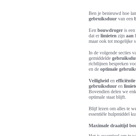
Ben je benieuwd hoe lan
gebruiksduur
van een
Een
bouwdroger
is een
dat er
limieten
zijn
aan
h
maar ook tot mogelijke 
In de volgende secties v
gemiddelde
gebruiksdu
richtlijnen bespreken v
en de
optimale gebruiks
Veiligheid
en
efficiëntie
gebruiksduur
en
limiet
Bovendien delen we enke
optimale staat blijft.
Blijf lezen om alles te 
essentiële hulpmiddel k
Maximale draaitijd b
Het is essentieel om te 