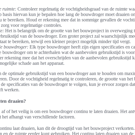
e ruimte:
Controleer regelmatig de vochtigheidsgraad van de ruimte w
p basis hiervan kun je bepalen hoe lang de bouwdroger moet draaien o
u te bereiken. Houd er rekening mee dat in sommige gevallen de vochti
zorg voor regelmatige controles.
e:
Het is belangrijk om de grootte van het bouwproject in overweging t
bruikstijd van de bouwdroger. Een groter project zal waarschijnlijk m
aat te bereiken, terwijl een kleiner project mogelijk minder tijd vergt.
 de bouwdroger:
Elk type bouwdroger heeft zijn eigen specificaties en c
e bouwdroger om te achterhalen wat de aanbevolen gebruikstijd is voor 
er rekening mee dat het overschrijden van de aanbevolen gebruikstijd ka
mogelijke schade aan het apparaat.
m de optimale gebruikstijd van een bouwdroger aan te houden om maxim
en. Door de vochtigheid regelmatig te controleren, de grootte van het
e specificaties van de bouwdroger te volgen, kun je ervoor zorgen dat
jft werken.
ten draaien?
af of het veilig is om een bouwdroger continu te laten draaien. Het an
 het afhangt van verschillende factoren.
ntinu laat draaien, kan dit de droogtijd van het bouwproject verkorten. 
en en de ruimte eerder kunt gebruiken. Het continu laten draaien van d