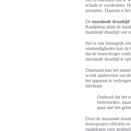
schade te voorkomen. H
prestaties. Daarom is he
De
maximale draaitijd
Raadpleeg altijd de hand
maximale draaitijd van
Het is ook belangrijk o
omstandigheden kan de b
dat de bouwdroger voldoe
maximale draaitijd te opt
Daarnaast kan het aantal
wordt aanbevolen om de 
het apparaat te verleng
fabrikant.
Onthoud dat het ov
beïnvloeden, maa
gaan met het gebr
Door de maximale draaiti
bouwproject efficiënt en
raadplegen voor gedetaill