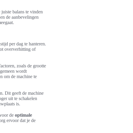
juiste balans te vinden
 en de aanbevelingen
meegaat.
tijd per dag te hanteren.
ot oververhitting of
actoren, zoals de grootte
algemeen wordt
sen om de machine te
en. Dit geeft de machine
ger uit te schakelen
wplaats is.
 voor de
optimale
rg ervoor dat je de