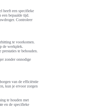
l heeft een specifieke
 een bepaalde tijd.
ouwdroger. Controleer
rhitting te voorkomen.
op de werkplek.
 prestaties te behouden.
oger zonder onnodige
orgen van de efficiëntie
en, kun je ervoor zorgen
ning te houden met
te en de specifieke