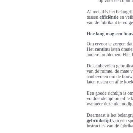
op voor een optima
Al met al is het belangr
tussen
efficiëntie
en veil
van de fabrikant te volg
Hoe lang mag een bou
Om ervoor te zorgen dat j
Het
continu
laten draaie
andere problemen. Hier 
De aanbevolen gebruiksti
van de ruimte, de mate 
aanbevolen om de bouw
laten rusten en af te koel
Een goede richtlijn is o
voldoende tijd om af te
wanneer deze niet nodig i
Daarnaast is het belangr
gebruikstijd
van een spe
instructies van de fabri