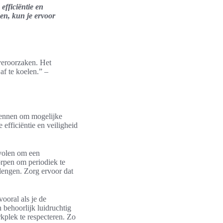
efficiëntie en
en, kun je ervoor
veroorzaken. Het
af te koelen.” –
ennen om mogelijke
 efficiëntie en veiligheid
evolen om een
rpen om periodiek te
lengen. Zorg ervoor dat
ooral als je de
behoorlijk luidruchtig
rkplek te respecteren. Zo