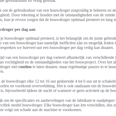
le gebruiksduur en veilig gebruik.
ijk om de gebruiksduur van een bouwdroger zorgvuldig te beheren en de 
igheid. Door rekening te houden met de omstandigheden van de ruimte
en, kun je ervoor zorgen dat de bouwdroger optimaal presteert en lang 
wdroger per dag aan
e bouwdroger optimaal presteert, is het belangrijk om de juiste gebruiks
n van een bouwdroger kan namelijk inefficiënt zijn en mogelijk leiden t
bespreken we hoeveel uur een bouwdroger per dag veilig kan draaien.
jd van een bouwdroger per dag varieert afhankelijk van verschillende f
van vochtigheid en de omstandigheden van het bouwproject. Over het 
droger niet
continu
te laten draaien, maar regelmatige pauzes in te las
en.
m de bouwdroger elke 12 tot 16 uur gedurende 4 tot 6 uur uit te schakel
 koelen en voorkomt oververhitting. Het is ook raadzaam om de bouwdro
s, bijvoorbeeld tijdens de nacht of wanneer er geen activiteit op de bou
ijk om de specificaties en aanbevelingen van de fabrikant te raadplegen
cifiek model bouwdroger. Elke bouwdroger kan iets verschillen, dus zo
kant volgt om schade aan de machine te voorkomen.