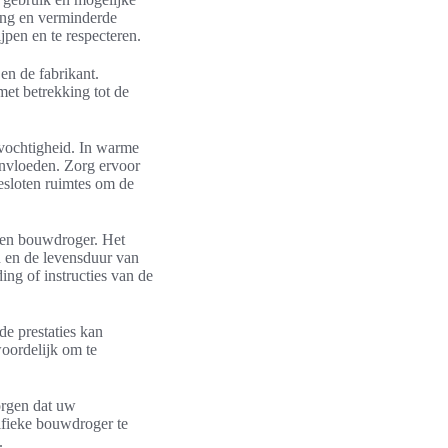
ing en verminderde
jpen en te respecteren.
en de fabrikant.
met betrekking tot de
tvochtigheid. In warme
ïnvloeden. Zorg ervoor
esloten ruimtes om de
een bouwdroger. Het
 en de levensduur van
ing of instructies van de
de prestaties kan
oordelijk om te
orgen dat uw
cifieke bouwdroger te
.