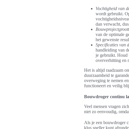
Vochtigheid van d
wordt gebruikt. O
vochtigheidsnivea
dan verwacht, dus 
Bouwprojectgroott
van de optimale ge
het gewenste result
Specificaties van
handleiding van d
je gebruikt. Houd 
oververhitting en 
Het is altijd raadzaam o
duurzaamheid te garander
overweging te nemen en d
functioneert en veilig bli
Bouwdroger continu la
Veel mensen vragen zich 
niet zo eenvoudig, omdat
Als je een bouwdroger co
klus sneller kunt afrond