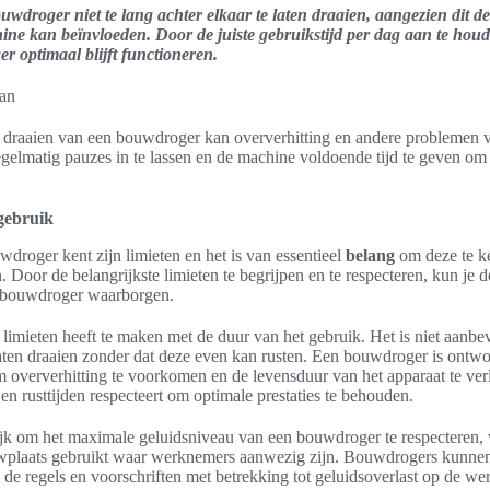
uwdroger niet te lang achter elkaar te laten draaien, aangezien dit de 
ne kan beïnvloeden. Door de juiste gebruikstijd per dag aan te houd
r optimaal blijft functioneren.
n draaien van een bouwdroger kan oververhitting en andere problemen 
egelmatig pauzes in te lassen en de machine voldoende tijd te geven om 
gebruik
droger kent zijn limieten en het is van essentieel
belang
om deze te k
oor de belangrijkste limieten te begrijpen en te respecteren, kun je de
n bouwdroger waarborgen.
 limieten heeft te maken met de duur van het gebruik. Het is niet aanb
aten draaien zonder dat deze even kan rusten. Een bouwdroger is ontwo
 oververhitting te voorkomen en de levensduur van het apparaat te ver
en rusttijden respecteert om optimale prestaties te behouden.
ijk om het maximale geluidsniveau van een bouwdroger te respecteren, v
plaats gebruikt waar werknemers aanwezig zijn. Bouwdrogers kunnen 
m de regels en voorschriften met betrekking tot geluidsoverlast op de we