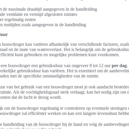
 de maximale draaitijd aangegeven in de handleiding
e ventilatie en vermijd afgesloten ruimtes
r regelmatig rusten
n rusttijden zoals aangegeven in de handleiding
duur
bouwdroger kan variëren afhankelijk van verschillende factoren, zoals
raad en de mate van wateroverlast. Het is belangrijk om de gebruiksduu
efficiënt kunt gebruiken en mogelijke problemen kunt voorkomen.
 een bouwdroger een gebruiksduur van ongeveer 8 tot 12 uur
per dag
.
kelijke gebruiksduur kan variëren. Het is essentieel om de aanbevelin
ouden met de specifieke omstandigheden van de ruimte.
duur van het gebruik van een bouwdroger moet je ook aandacht bestede
ruimte. Als de vochtigheidsgraad sterk verlaagt, kan het nodig zijn om
omen dat de lucht te droog wordt.
ijk om de bouwdroger regelmatig te controleren op eventuele storingen o
uwdroger zal efficiënter werken en kan een langere levensduur hebbe
e handleiding van de bouwdroger bij de hand en volg de aanbevelingen