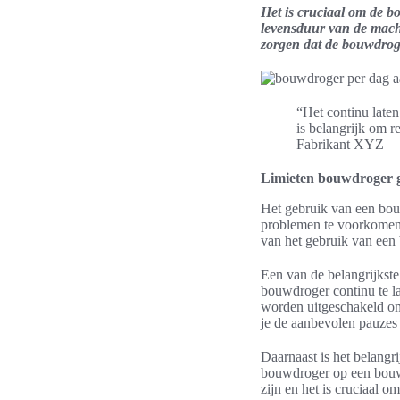
Het is cruciaal om de bo
levensduur van de machi
zorgen dat de bouwdroge
“Het continu late
is belangrijk om r
Fabrikant XYZ
Limieten bouwdroger 
Het gebruik van een bouw
problemen te voorkomen. D
van het gebruik van ee
Een van de belangrijkste
bouwdroger continu te l
worden uitgeschakeld om
je de aanbevolen pauzes 
Daarnaast is het belangr
bouwdroger op een bouw
zijn en het is cruciaal o