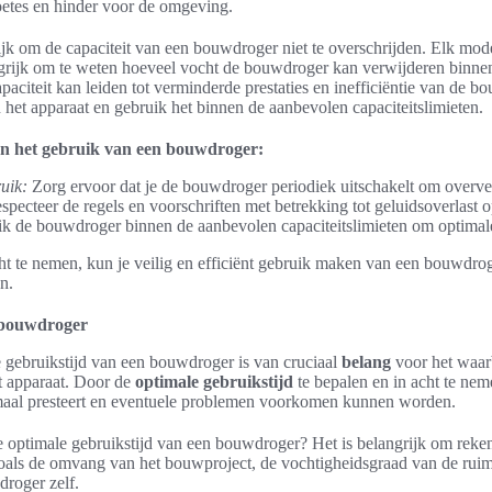
etes en hinder voor de omgeving.
lijk om de capaciteit van een bouwdroger niet te overschrijden. Elk mode
angrijk om te weten hoeveel vocht de bouwdroger kan verwijderen binnen
paciteit kan leiden tot verminderde prestaties en inefficiëntie van de b
an het apparaat en gebruik het binnen de aanbevolen capaciteitslimieten.
an het gebruik van een bouwdroger:
uik:
Zorg ervoor dat je de bouwdroger periodiek uitschakelt om overve
pecteer de regels en voorschriften met betrekking tot geluidsoverlast 
k de bouwdroger binnen de aanbevolen capaciteitslimieten om optimale
cht te nemen, kun je veilig en efficiënt gebruik maken van een bouwdr
n.
 bouwdroger
 gebruikstijd van een bouwdroger is van cruciaal
belang
voor het waarb
t apparaat. Door de
optimale gebruikstijd
te bepalen en in acht te nem
maal presteert en eventuele problemen voorkomen kunnen worden.
e optimale gebruikstijd van een bouwdroger? Het is belangrijk om reke
zoals de omvang van het bouwproject, de vochtigheidsgraad van de ruim
roger zelf.