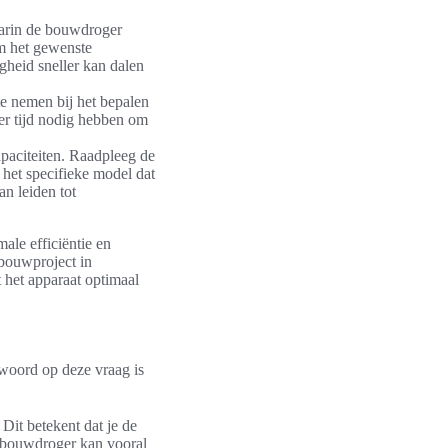
aarin de bouwdroger
m het gewenste
gheid sneller kan dalen
e nemen bij het bepalen
eer tijd nodig hebben om
apaciteiten. Raadpleeg de
het specifieke model dat
n leiden tot
ale efficiëntie en
 bouwproject in
 het apparaat optimaal
twoord op deze vraag is
Dit betekent dat je de
e bouwdroger kan vooral