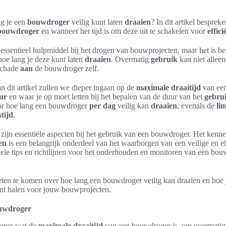
g je een
bouwdroger
veilig kunt laten
draaien
? In dit artikel bespre
bouwdroger
en wanneer het tijd is om deze uit te schakelen voor
effici
 essentieel hulpmiddel bij het drogen van bouwprojecten, maar het is be
oe lang je deze kunt laten
draaien
. Overmatig
gebruik
kan niet alleen 
schade
aan
de bouwdroger zelf.
an dit artikel zullen we dieper ingaan op de
maximale draaitijd
van een
ur
en waar je op moet letten bij het bepalen van de duur van het
gebru
oor hoe lang een bouwdroger
per dag
veilig kan
draaien
, evenals de
li
tijd
.
zijn essentiële aspecten bij het gebruik van een bouwdroger. Het kenne
en
is een belangrijk onderdeel van het waarborgen van een veilige en ef
le tips en richtlijnen voor het onderhouden en monitoren van een bouw
weten te komen over hoe lang een bouwdroger veilig kan draaien en hoe j
unt halen voor jouw bouwprojecten.
ouwdroger
weten wat de
maximale draaitijd
van een bouwdroger is, om overmatig