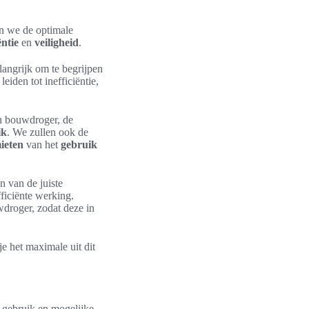
ken we de optimale
ëntie
en
veiligheid
.
langrijk om te begrijpen
leiden tot inefficiëntie,
 bouwdroger, de
ik
. We zullen ook de
mieten
van het
gebruik
n van de juiste
ficiënte werking.
droger, zodat deze in
e het maximale uit dit
 gebruik en mogelijke