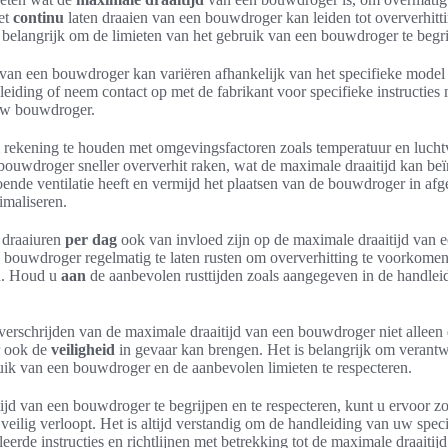
et
continu
laten draaien van een bouwdroger kan leiden tot oververhitt
t belangrijk om de limieten van het gebruik van een bouwdroger te begri
van een bouwdroger kan variëren afhankelijk van het specifieke model 
leiding of neem contact op met de fabrikant voor specifieke instructies 
 uw bouwdroger.
m rekening te houden met omgevingsfactoren zoals temperatuur en luch
ouwdroger sneller oververhit raken, wat de maximale draaitijd kan be
nde ventilatie heeft en vermijd het plaatsen van de bouwdroger in afg
imaliseren.
 draaiuren
per dag
ook van invloed zijn op de maximale draaitijd van 
bouwdroger regelmatig te laten rusten om oververhitting te voorkomen
en. Houd u
aan
de aanbevolen rusttijden zoals aangegeven in de handleid
erschrijden van de maximale draaitijd van een bouwdroger niet alleen 
r ook de
veiligheid
in gevaar kan brengen. Het is belangrijk om verantw
uik van een bouwdroger en de aanbevolen limieten te respecteren.
jd van een bouwdroger te begrijpen en te respecteren, kunt u ervoor z
 veilig verloopt. Het is altijd verstandig om de handleiding van uw spe
eerde instructies en richtlijnen met betrekking tot de maximale draaitijd