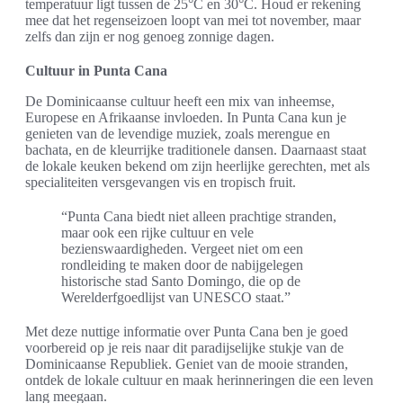
temperatuur ligt tussen de 25°C en 30°C. Houd er rekening
mee dat het regenseizoen loopt van mei tot november, maar
zelfs dan zijn er nog genoeg zonnige dagen.
Cultuur in Punta Cana
De Dominicaanse cultuur heeft een mix van inheemse,
Europese en Afrikaanse invloeden. In Punta Cana kun je
genieten van de levendige muziek, zoals merengue en
bachata, en de kleurrijke traditionele dansen. Daarnaast staat
de lokale keuken bekend om zijn heerlijke gerechten, met als
specialiteiten versgevangen vis en tropisch fruit.
“Punta Cana biedt niet alleen prachtige stranden,
maar ook een rijke cultuur en vele
bezienswaardigheden. Vergeet niet om een
rondleiding te maken door de nabijgelegen
historische stad Santo Domingo, die op de
Werelderfgoedlijst van UNESCO staat.”
Met deze nuttige informatie over Punta Cana ben je goed
voorbereid op je reis naar dit paradijselijke stukje van de
Dominicaanse Republiek. Geniet van de mooie stranden,
ontdek de lokale cultuur en maak herinneringen die een leven
lang meegaan.