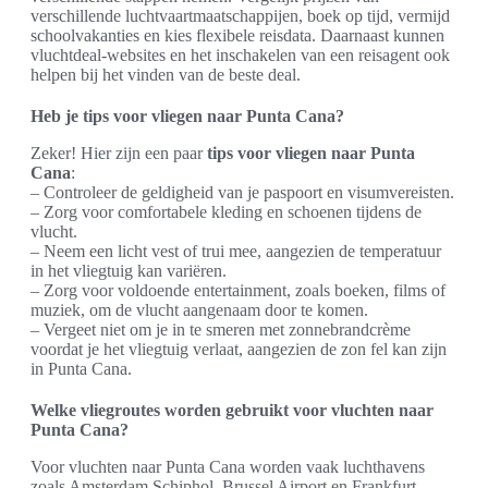
verschillende luchtvaartmaatschappijen, boek op tijd, vermijd
schoolvakanties en kies flexibele reisdata. Daarnaast kunnen
vluchtdeal-websites en het inschakelen van een reisagent ook
helpen bij het vinden van de beste deal.
Heb je tips voor vliegen naar Punta Cana?
Zeker! Hier zijn een paar
tips voor vliegen naar Punta
Cana
:
– Controleer de geldigheid van je paspoort en visumvereisten.
– Zorg voor comfortabele kleding en schoenen tijdens de
vlucht.
– Neem een licht vest of trui mee, aangezien de temperatuur
in het vliegtuig kan variëren.
– Zorg voor voldoende entertainment, zoals boeken, films of
muziek, om de vlucht aangenaam door te komen.
– Vergeet niet om je in te smeren met zonnebrandcrème
voordat je het vliegtuig verlaat, aangezien de zon fel kan zijn
in Punta Cana.
Welke vliegroutes worden gebruikt voor vluchten naar
Punta Cana?
Voor vluchten naar Punta Cana worden vaak luchthavens
zoals Amsterdam Schiphol, Brussel Airport en Frankfurt