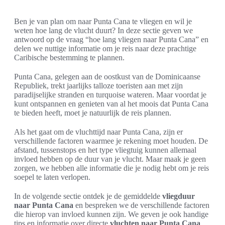
Ben je van plan om naar Punta Cana te vliegen en wil je
weten hoe lang de vlucht duurt? In deze sectie geven we
antwoord op de vraag “hoe lang vliegen naar Punta Cana” en
delen we nuttige informatie om je reis naar deze prachtige
Caribische bestemming te plannen.
Punta Cana, gelegen aan de oostkust van de Dominicaanse
Republiek, trekt jaarlijks talloze toeristen aan met zijn
paradijselijke stranden en turquoise wateren. Maar voordat je
kunt ontspannen en genieten van al het moois dat Punta Cana
te bieden heeft, moet je natuurlijk de reis plannen.
Als het gaat om de vluchttijd naar Punta Cana, zijn er
verschillende factoren waarmee je rekening moet houden. De
afstand, tussenstops en het type vliegtuig kunnen allemaal
invloed hebben op de duur van je vlucht. Maar maak je geen
zorgen, we hebben alle informatie die je nodig hebt om je reis
soepel te laten verlopen.
In de volgende sectie ontdek je de gemiddelde
vliegduur
naar Punta Cana
en bespreken we de verschillende factoren
die hierop van invloed kunnen zijn. We geven je ook handige
tips en informatie over directe
vluchten naar Punta Cana
,