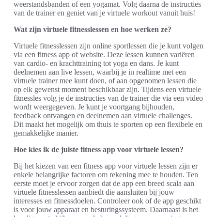
weerstandsbanden of een yogamat. Volg daarna de instructies
van de trainer en geniet van je virtuele workout vanuit huis!
Wat zijn virtuele fitnesslessen en hoe werken ze?
Virtuele fitnesslessen zijn online sportlessen die je kunt volgen
via een fitness app of website. Deze lessen kunnen variëren
van cardio- en krachttraining tot yoga en dans. Je kunt
deelnemen aan live lessen, waarbij je in realtime met een
virtuele trainer mee kunt doen, of aan opgenomen lessen die
op elk gewenst moment beschikbaar zijn. Tijdens een virtuele
fitnessles volg je de instructies van de trainer die via een video
wordt weergegeven. Je kunt je voortgang bijhouden,
feedback ontvangen en deelnemen aan virtuele challenges.
Dit maakt het mogelijk om thuis te sporten op een flexibele en
gemakkelijke manier.
Hoe kies ik de juiste fitness app voor virtuele lessen?
Bij het kiezen van een fitness app voor virtuele lessen zijn er
enkele belangrijke factoren om rekening mee te houden. Ten
eerste moet je ervoor zorgen dat de app een breed scala aan
virtuele fitnesslessen aanbiedt die aansluiten bij jouw
interesses en fitnessdoelen. Controleer ook of de app geschikt
is voor jouw apparaat en besturingssysteem. Daarnaast is het