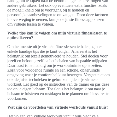
handig om te kijken naar de beoordelingen en ervaringen van
andere gebruikers. Let ook op eventuele extra functies, zoals
de mogelijkheid om je voortgang bij te houden en
persoonlijke aanbevelingen te ontvangen. Door deze factoren
in overweging te nemen, kun je de juiste fitness app kiezen
om virtuele lessen te volgen.
Welke tips kan ik volgen om mijn virtuele fitnesslessen te
optimaliseren?
Om het meeste uit je virtuele fitnesslessen te halen, zijn er
enkele handige tips die je kunt volgen. Allereerst is het
belangrijk om jezelf gemotiveerd te houden. Stel doelen voor
jezelf en beloon jezelf na het behalen van bepaalde mijlpalen.
Daarnaast is het handig om je workoutruimte op te zetten.
Zorg voor voldoende ruimte en een schone, opgeruimde
omgeving waar je comfortabel kunt bewegen. Vergeet niet om
ook de juiste technieken te gebruiken tijdens je virtuele
workout. Let goed op de instructies van de trainer en pas deze
toe op je eigen lichaam. Tot slot is het belangrijk om naar je
lichaam te luisteren en rustdagen in te plannen om blessures te
voorkomen.
Wat zijn de voordelen van virtuele workouts vanuit huis?
Het volgen van virtuele workouts vanuit huis biedt vele