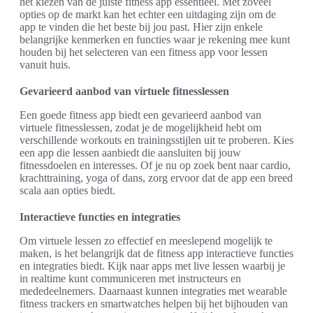
het kiezen van de juiste fitness app essentieel. Met zoveel
opties op de markt kan het echter een uitdaging zijn om de
app te vinden die het beste bij jou past. Hier zijn enkele
belangrijke kenmerken en functies waar je rekening mee kunt
houden bij het selecteren van een fitness app voor lessen
vanuit huis.
Gevarieerd aanbod van virtuele fitnesslessen
Een goede fitness app biedt een gevarieerd aanbod van
virtuele fitnesslessen, zodat je de mogelijkheid hebt om
verschillende workouts en trainingsstijlen uit te proberen. Kies
een app die lessen aanbiedt die aansluiten bij jouw
fitnessdoelen en interesses. Of je nu op zoek bent naar cardio,
krachttraining, yoga of dans, zorg ervoor dat de app een breed
scala aan opties biedt.
Interactieve functies en integraties
Om virtuele lessen zo effectief en meeslepend mogelijk te
maken, is het belangrijk dat de fitness app interactieve functies
en integraties biedt. Kijk naar apps met live lessen waarbij je
in realtime kunt communiceren met instructeurs en
mededeelnemers. Daarnaast kunnen integraties met wearable
fitness trackers en smartwatches helpen bij het bijhouden van