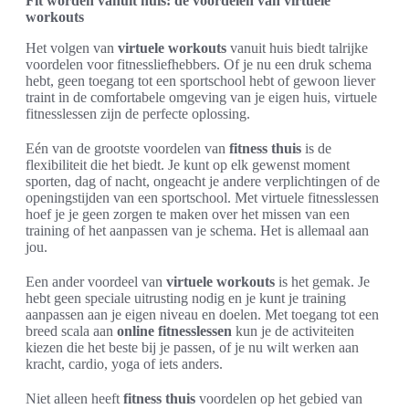
Fit worden vanuit huis: de voordelen van virtuele
workouts
Het volgen van
virtuele workouts
vanuit huis biedt talrijke
voordelen voor fitnessliefhebbers. Of je nu een druk schema
hebt, geen toegang tot een sportschool hebt of gewoon liever
traint in de comfortabele omgeving van je eigen huis, virtuele
fitnesslessen zijn de perfecte oplossing.
Eén van de grootste voordelen van
fitness thuis
is de
flexibiliteit die het biedt. Je kunt op elk gewenst moment
sporten, dag of nacht, ongeacht je andere verplichtingen of de
openingstijden van een sportschool. Met virtuele fitnesslessen
hoef je je geen zorgen te maken over het missen van een
training of het aanpassen van je schema. Het is allemaal aan
jou.
Een ander voordeel van
virtuele workouts
is het gemak. Je
hebt geen speciale uitrusting nodig en je kunt je training
aanpassen aan je eigen niveau en doelen. Met toegang tot een
breed scala aan
online fitnesslessen
kun je de activiteiten
kiezen die het beste bij je passen, of je nu wilt werken aan
kracht, cardio, yoga of iets anders.
Niet alleen heeft
fitness thuis
voordelen op het gebied van