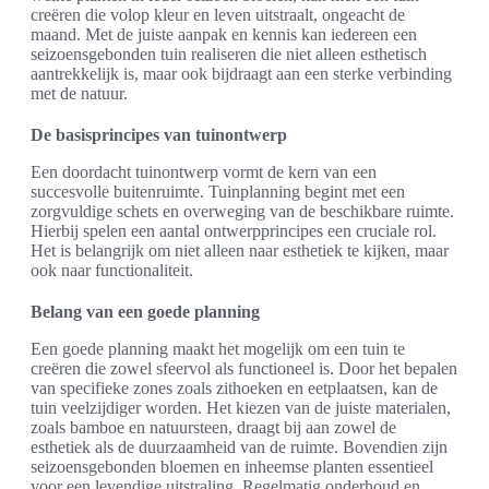
creëren die volop kleur en leven uitstraalt, ongeacht de
maand. Met de juiste aanpak en kennis kan iedereen een
seizoensgebonden tuin realiseren die niet alleen esthetisch
aantrekkelijk is, maar ook bijdraagt aan een sterke verbinding
met de natuur.
De basisprincipes van tuinontwerp
Een doordacht tuinontwerp vormt de kern van een
succesvolle buitenruimte. Tuinplanning begint met een
zorgvuldige schets en overweging van de beschikbare ruimte.
Hierbij spelen een aantal ontwerpprincipes een cruciale rol.
Het is belangrijk om niet alleen naar esthetiek te kijken, maar
ook naar functionaliteit.
Belang van een goede planning
Een goede planning maakt het mogelijk om een tuin te
creëren die zowel sfeervol als functioneel is. Door het bepalen
van specifieke zones zoals zithoeken en eetplaatsen, kan de
tuin veelzijdiger worden. Het kiezen van de juiste materialen,
zoals bamboe en natuursteen, draagt bij aan zowel de
esthetiek als de duurzaamheid van de ruimte. Bovendien zijn
seizoensgebonden bloemen en inheemse planten essentieel
voor een levendige uitstraling. Regelmatig onderhoud en