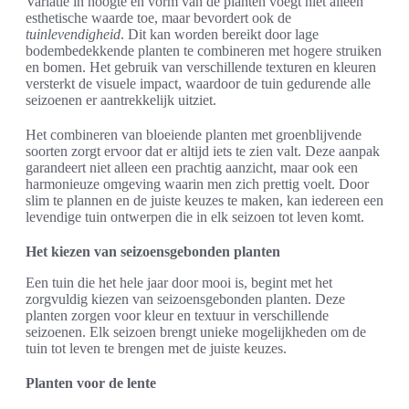
Variatie in hoogte en vorm van de planten voegt niet alleen
esthetische waarde toe, maar bevordert ook de
tuinlevendigheid
. Dit kan worden bereikt door lage
bodembedekkende planten te combineren met hogere struiken
en bomen. Het gebruik van verschillende texturen en kleuren
versterkt de visuele impact, waardoor de tuin gedurende alle
seizoenen er aantrekkelijk uitziet.
Het combineren van bloeiende planten met groenblijvende
soorten zorgt ervoor dat er altijd iets te zien valt. Deze aanpak
garandeert niet alleen een prachtig aanzicht, maar ook een
harmonieuze omgeving waarin men zich prettig voelt. Door
slim te plannen en de juiste keuzes te maken, kan iedereen een
levendige tuin ontwerpen die in elk seizoen tot leven komt.
Het kiezen van seizoensgebonden planten
Een tuin die het hele jaar door mooi is, begint met het
zorgvuldig kiezen van seizoensgebonden planten. Deze
planten zorgen voor kleur en textuur in verschillende
seizoenen. Elk seizoen brengt unieke mogelijkheden om de
tuin tot leven te brengen met de juiste keuzes.
Planten voor de lente