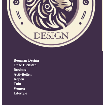
Bouman Design
Onze Diensten
Business
Activiteiten
Kopen
Tuin
Wonen
Lifestyle