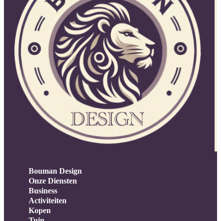
Bouman Design
Onze Diensten
Business
Activiteiten
Kopen
Tuin