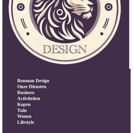
Bouman Design
Onze Diensten
Business
Activiteiten
Kopen
Tuin
Wonen
Lifestyle