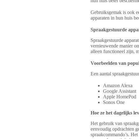
hun huis beter beschermd
Gebruiksgemak is ook ee
apparaten in hun huis be
Spraakgestuurde appar
Spraakgestuurde apparat
vernieuwende manier om h
alleen functioneel zijn, 
Voorbeelden van popul
Een aantal spraakgestuu
Amazon Alexa
Google Assistant
Apple HomePod
Sonos One
Hoe ze het dagelijks l
Het gebruik van spraakg
eenvoudig opdrachten ge
spraakcommando’s. Het ha