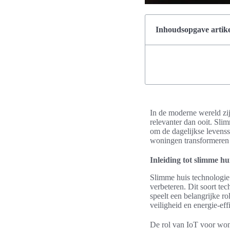
Inhoudsopgave artike
In de moderne wereld zij
relevanter dan ooit. Sli
om de dagelijkse levenss
woningen transformeren 
Inleiding tot slimme hu
Slimme huis technologie 
verbeteren. Dit soort t
speelt een belangrijke r
veiligheid en energie-effi
De rol van IoT voor woni