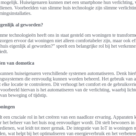
 mogelijk. Huiseigenaren kunnen met een smartphone hun verlichting,
dienen. Voorbeelden van slimme huis technologie zijn slimme verlichti
ngsinstallaties.
igenlijk al geworden?
mme technologieën heeft ons in staat gesteld om woningen te transform
zorgen ervoor dat woningen niet alleen comfortabeler zijn, maar ook eff
huis eigenlijk al geworden?” speelt een belangrijke rol bij het verken
iedt.
den van domotica
kunnen huiseigenaren verschillende systemen automatiseren. Denk hierbi
ngssystemen die eenvoudig kunnen worden beheerd. Het gebruik van a
elke locatie te controleren. Dit verhoogt het comfort en de gebruiksvri
voorbeeld hiervan is het automatiseren van de verlichting, waarbij lich
van beweging of tijdstip.
oningen
 een cruciale rol in het creëren van een naadloze ervaring. Apparaten
het beheer van het huis nog eenvoudiger wordt. Dit stelt bewoners in
edienen, wat leidt tot meer gemak. De integratie van IoT in woningen 
n, wat helpt bij het optimaliseren van energieverbruik en het verbetere