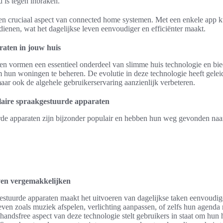
 is tegen inbraken.
n cruciaal aspect van connected home systemen. Met een enkele app 
dienen, wat het dagelijkse leven eenvoudiger en efficiënter maakt.
aten in jouw huis
en vormen een essentieel onderdeel van slimme huis technologie en bie
un woningen te beheren. De evolutie in deze technologie heeft geleid 
maar ook de algehele gebruikerservaring aanzienlijk verbeteren.
aire spraakgestuurde apparaten
rde apparaten zijn bijzonder populair en hebben hun weg gevonden naa
even vergemakkelijken
estuurde apparaten maakt het uitvoeren van dagelijkse taken eenvoud
ven zoals muziek afspelen, verlichting aanpassen, of zelfs hun agenda
ndsfree aspect van deze technologie stelt gebruikers in staat om hun 