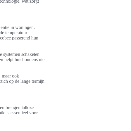
echnologie, wat zorgt
iëntie in woningen.
 de temperatuur
Ecobee passerend hun
ze systemen schakelen
en helpt huishoudens niet
, maar ook
zich op de lange termijn
en brengen talloze
ie is essentieel voor