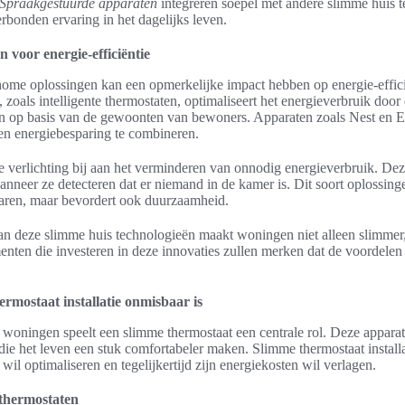
Spraakgestuurde apparaten
integreren soepel met andere slimme huis t
rbonden ervaring in het dagelijks leven.
 voor energie-efficiëntie
 home oplossingen kan een opmerkelijke impact hebben op energie-effic
 zoals intelligente thermostaten, optimaliseert het energieverbruik door
en op basis van de gewoonten van bewoners. Apparaten zoals Nest en 
en energiebesparing te combineren.
 verlichting bij aan het verminderen van onnodig energieverbruik. De
anneer ze detecteren dat er niemand in de kamer is. Dit soort oplossing
paren, maar bevordert ook duurzaamheid.
an deze slimme huis technologieën maakt woningen niet alleen slimmer
nten die investeren in deze innovaties zullen merken dat de voordelen 
mostaat installatie onmisbaar is
woningen speelt een slimme thermostaat een centrale rol. Deze apparat
ie het leven een stuk comfortabeler maken. Slimme thermostaat installat
wil optimaliseren en tegelijkertijd zijn energiekosten wil verlagen.
thermostaten