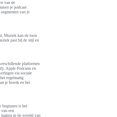
en van de
unnen je podcast
e segmenten van je
st. Muziek kan de toon
ziek past bij de stijl en
 verschillende platformen
ify, Apple Podcasts en
everingen via sociale
het regelmatig
an je bereik en het
e beginnen is het
n van een
e maken in de wereld van