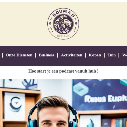
Onze Diensten
Business
Activiteiten
Kopen
Tuin
W
Hoe start je een podcast vanuit huis?