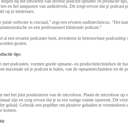
e helpen bij het uitvoeren van diverse
podcast opname en productie tips
ten en het aanpassen van audiolevels. Dit zorgt ervoor dat je podcast pr
t op je luisteraars.
 juiste software is cruciaal,” zegt een ervaren audiotechnicus. “Het kan
amateuristische en een professioneel klinkende podcast.”
 of al een ervaren podcaster bent, investeren in betrouwbare
podcasting 
 worden gezien.
ductie tips
n met podcasten, vormen goede opname- en productietechnieken de bas
 het maximale uit je podcast te halen, van de opnametechnieken tot de p
 met het juist positioneren van de microfoon. Plaats de microfoon op 
maal zijn en zorg ervoor dat je in een rustige ruimte opneemt. Dit ver
der geluid. Gebruik een popfilter om plosieve geluiden te verminderen e
 te komen.
tie