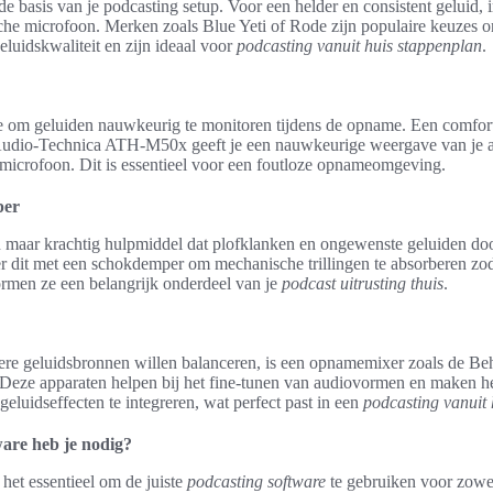
e basis van je podcasting setup. Voor een helder en consistent geluid, i
he microfoon. Merken zoals Blue Yeti of Rode zijn populaire keuzes o
luidskwaliteit en zijn ideaal voor
podcasting vanuit huis stappenplan
.
e om geluiden nauwkeurig te monitoren tijdens de opname. Een comfort
Audio-Technica ATH-M50x geeft je een nauwkeurige weergave van je a
je microfoon. Dit is essentieel voor een foutloze opnameomgeving.
per
ein maar krachtig hulpmiddel dat plofklanken en ongewenste geluiden 
 dit met een schokdemper om mechanische trillingen te absorberen zod
ormen ze een belangrijk onderdeel van je
podcast uitrusting thuis
.
re geluidsbronnen willen balanceren, is een opnamemixer zoals de Be
 Deze apparaten helpen bij het fine-tunen van audiovormen en maken 
eluidseffecten te integreren, wat perfect past in een
podcasting vanuit
are heb je nodig?
het essentieel om de juiste
podcasting software
te gebruiken voor zowe