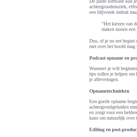
De juiste software kan j
achtergrondmuziek, effec
een blijvende indruk maak
“Het kiezen van de
maken tussen een 
Dus, of je nu net begint
niet over het hoofd mag
Podcast opname en pro
Wanneer je wilt beginne
tips zullen je helpen om
je afleveringen.
Opnametechnieken
Een goede opname begint
achtergrondgeluiden mini
en zorgt voor een helder
kans om natuurlijk over
Editing en post-produc