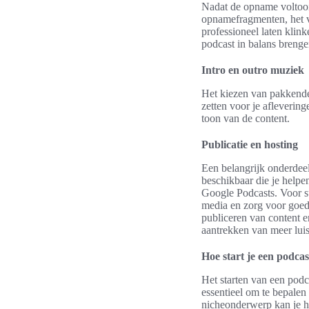
Nadat de opname voltooi
opnamefragmenten, het v
professioneel laten klin
podcast in balans brenge
Intro en outro muziek
Het kiezen van pakkende
zetten voor je aflevering
toon van de content.
Publicatie en hosting
Een belangrijk onderdeel
beschikbaar die je helpe
Google Podcasts. Voor 
media en zorg voor goe
publiceren van content e
aantrekken van meer luis
Hoe start je een podcas
Het starten van een podc
essentieel om te bepalen
nicheonderwerp kan je h