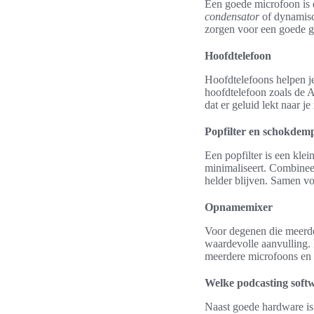
Een goede microfoon is d
condensator
of dynamisc
zorgen voor een goede ge
Hoofdtelefoon
Hoofdtelefoons helpen j
hoofdtelefoon zoals de 
dat er geluid lekt naar 
Popfilter en schokdem
Een popfilter is een kl
minimaliseert. Combineer
helder blijven. Samen v
Opnamemixer
Voor degenen die meerde
waardevolle aanvulling.
meerdere microfoons en g
Welke podcasting softw
Naast goede hardware is 