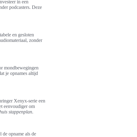
nvesteer in een
nder podcasters. Deze
abele en gesloten
udiomateriaal, zonder
door mondbewegingen
at je opnames altijd
hringer Xenyx-serie een
het eenvoudiger om
 huis stappenplan
.
l de opname als de