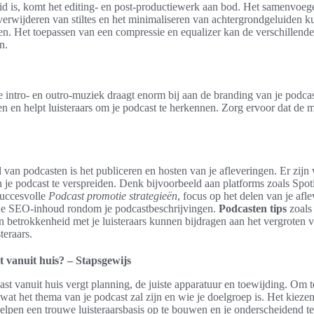
d is, komt het editing- en post-productiewerk aan bod. Het samenvoeg
erwijderen van stiltes en het minimaliseren van achtergrondgeluiden k
ken. Het toepassen van een compressie en equalizer kan de verschillend
n.
 intro- en outro-muziek draagt enorm bij aan de branding van je podca
en en helpt luisteraars om je podcast te herkennen. Zorg ervoor dat de mu
 van podcasten is het publiceren en hosten van je afleveringen. Er zijn
n je podcast te verspreiden. Denk bijvoorbeeld aan platforms zoals Spot
succesvolle
Podcast promotie strategieën
, focus op het delen van je afl
de SEO-inhoud rondom je podcastbeschrijvingen.
Podcasten tips
zoals 
n betrokkenheid met je luisteraars kunnen bijdragen aan het vergroten v
teraars.
t vanuit huis? – Stapsgewijs
ast vanuit huis vergt planning, de juiste apparatuur en toewijding. Om t
 wat het thema van je podcast zal zijn en wie je doelgroep is. Het kieze
elpen een trouwe luisteraarsbasis op te bouwen en je onderscheidend t