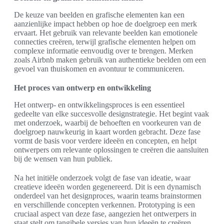
De keuze van beelden en grafische elementen kan een
aanzienlijke impact hebben op hoe de doelgroep een merk
ervaart. Het gebruik van relevante beelden kan emotionele
connecties creëren, terwijl grafische elementen helpen om
complexe informatie eenvoudig over te brengen. Merken
zoals Airbnb maken gebruik van authentieke beelden om een
gevoel van thuiskomen en avontuur te communiceren.
Het proces van ontwerp en ontwikkeling
Het ontwerp- en ontwikkelingsproces is een essentieel
gedeelte van elke succesvolle designstrategie. Het begint vaak
met onderzoek, waarbij de behoeften en voorkeuren van de
doelgroep nauwkeurig in kaart worden gebracht. Deze fase
vormt de basis voor verdere ideeën en concepten, en helpt
ontwerpers om relevante oplossingen te creëren die aansluiten
bij de wensen van hun publiek.
Na het initiële onderzoek volgt de fase van ideatie, waar
creatieve ideeën worden gegenereerd. Dit is een dynamisch
onderdeel van het designproces, waarin teams brainstormen
en verschillende concepten verkennen. Prototyping is een
cruciaal aspect van deze fase, aangezien het ontwerpers in
staat stelt om tangibele versies van hun ideeën te creëren.