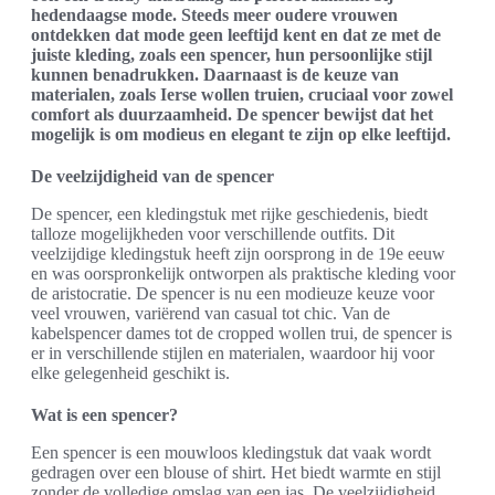
hedendaagse mode. Steeds meer oudere vrouwen
ontdekken dat mode geen leeftijd kent en dat ze met de
juiste kleding, zoals een spencer, hun persoonlijke stijl
kunnen benadrukken. Daarnaast is de keuze van
materialen, zoals Ierse wollen truien, cruciaal voor zowel
comfort als duurzaamheid. De spencer bewijst dat het
mogelijk is om modieus en elegant te zijn op elke leeftijd.
De veelzijdigheid van de spencer
De spencer, een kledingstuk met rijke geschiedenis, biedt
talloze mogelijkheden voor verschillende outfits. Dit
veelzijdige kledingstuk heeft zijn oorsprong in de 19e eeuw
en was oorspronkelijk ontworpen als praktische kleding voor
de aristocratie. De spencer is nu een modieuze keuze voor
veel vrouwen, variërend van casual tot chic. Van de
kabelspencer dames tot de cropped wollen trui, de spencer is
er in verschillende stijlen en materialen, waardoor hij voor
elke gelegenheid geschikt is.
Wat is een spencer?
Een spencer is een mouwloos kledingstuk dat vaak wordt
gedragen over een blouse of shirt. Het biedt warmte en stijl
zonder de volledige omslag van een jas. De veelzijdigheid