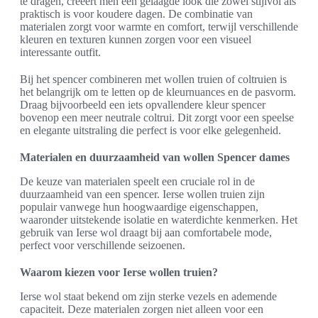
te dragen, creëert men een gelaagde look die zowel stijlvol als
praktisch is voor koudere dagen. De combinatie van
materialen zorgt voor warmte en comfort, terwijl verschillende
kleuren en texturen kunnen zorgen voor een visueel
interessante outfit.
Bij het spencer combineren met wollen truien of coltruien is
het belangrijk om te letten op de kleurnuances en de pasvorm.
Draag bijvoorbeeld een iets opvallendere kleur spencer
bovenop een meer neutrale coltrui. Dit zorgt voor een speelse
en elegante uitstraling die perfect is voor elke gelegenheid.
Materialen en duurzaamheid van wollen Spencer dames
De keuze van materialen speelt een cruciale rol in de
duurzaamheid van een spencer. Ierse wollen truien zijn
populair vanwege hun hoogwaardige eigenschappen,
waaronder uitstekende isolatie en waterdichte kenmerken. Het
gebruik van Ierse wol draagt bij aan comfortabele mode,
perfect voor verschillende seizoenen.
Waarom kiezen voor Ierse wollen truien?
Ierse wol staat bekend om zijn sterke vezels en ademende
capaciteit. Deze materialen zorgen niet alleen voor een