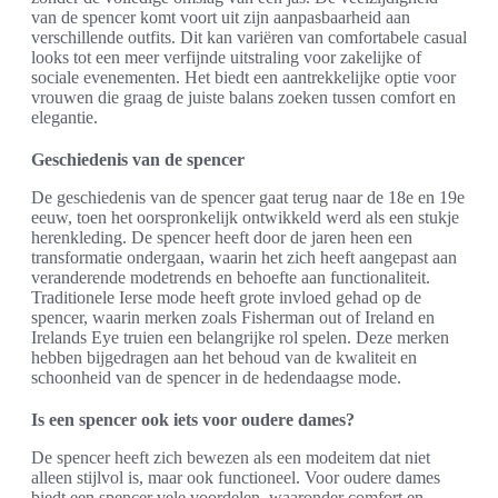
van de spencer komt voort uit zijn aanpasbaarheid aan
verschillende outfits. Dit kan variëren van comfortabele casual
looks tot een meer verfijnde uitstraling voor zakelijke of
sociale evenementen. Het biedt een aantrekkelijke optie voor
vrouwen die graag de juiste balans zoeken tussen comfort en
elegantie.
Geschiedenis van de spencer
De geschiedenis van de spencer gaat terug naar de 18e en 19e
eeuw, toen het oorspronkelijk ontwikkeld werd als een stukje
herenkleding. De spencer heeft door de jaren heen een
transformatie ondergaan, waarin het zich heeft aangepast aan
veranderende modetrends en behoefte aan functionaliteit.
Traditionele Ierse mode heeft grote invloed gehad op de
spencer, waarin merken zoals Fisherman out of Ireland en
Irelands Eye truien een belangrijke rol spelen. Deze merken
hebben bijgedragen aan het behoud van de kwaliteit en
schoonheid van de spencer in de hedendaagse mode.
Is een spencer ook iets voor oudere dames?
De spencer heeft zich bewezen als een modeitem dat niet
alleen stijlvol is, maar ook functioneel. Voor oudere dames
biedt een spencer vele voordelen, waaronder comfort en