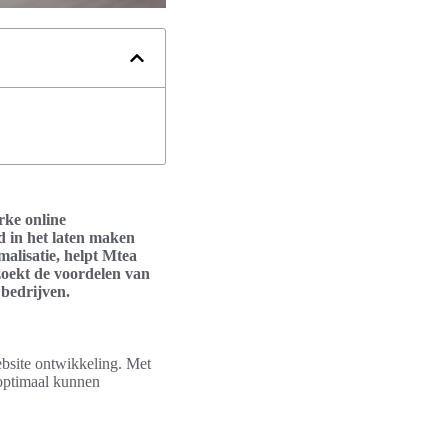
rke online
d in het laten maken
malisatie, helpt Mtea
zoekt de voordelen van
bedrijven.
ebsite ontwikkeling. Met
 optimaal kunnen