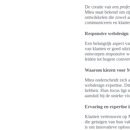
De creatie van een
profe
Mtea staat bekend om zi
ontwikkelen die zowel aan
communiceren en klanten
Responsive webdesign 
Een belangrijk aspect v
van klanten er goed uitz
ontworpen responsive web
leiden tot hogere conver
Waarom kiezen voor 
Mtea onderscheidt zich 
webdesign expertise. Dit
hebben. Hun focus ligt n
aansluit bij de unieke vis
Ervaring en expertise 
Klanten vertrouwen op M
die getuigen van hun vak
is om innovatieve oploss