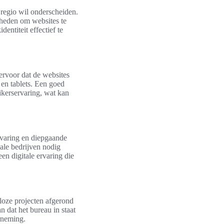
e regio wil onderscheiden.
heden om websites te
entiteit effectief te
ervoor dat de websites
 en tablets. Een goed
ikerservaring, wat kan
rvaring en diepgaande
ale bedrijven nodig
en digitale ervaring die
loze projecten afgerond
 dat het bureau in staat
rneming.