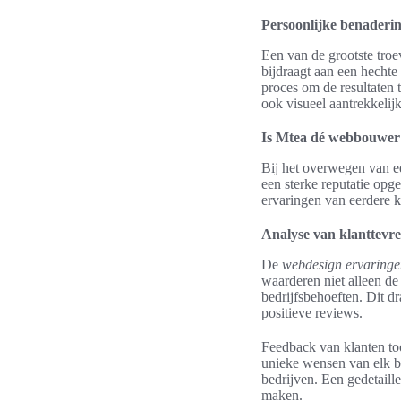
Persoonlijke benaderi
Een van de grootste tro
bijdraagt aan een hechte
proces om de resultaten t
ook visueel aantrekkelijk
Is Mtea dé webbouwer 
Bij het overwegen van ee
een sterke reputatie opg
ervaringen van eerdere k
Analyse van klanttevr
De
webdesign ervaringe
waarderen niet alleen de
bedrijfsbehoeften. Dit d
positieve reviews.
Feedback van klanten too
unieke wensen van elk b
bedrijven. Een gedetail
maken.