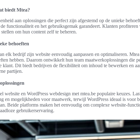
t biedt Mtea?
enheid aan oplossingen die perfect zijn afgestemd op de unieke behoeft
 functionaliteit en het gebruiksgemak garandeert. Klanten profiteren 
 stellen om hun content zelf te beheren.
eke behoeften
elk bedrijf zijn website eenvoudig aanpassen en optimaliseren. Mtea be
eften hebben. Daarom ontwikkelt hun team maatwerkoplossingen die per
klant. Dit biedt bedrijven de flexibiliteit om inhoud te bewerken en aa
rne partijen.
oplossingen
el website en WordPress webdesign met mtea.be populaire keuzes. Lar
ng en mogelijkheden voor maatwerk, terwijl WordPress ideaal is voor be
gaan. Beide platforms maken het eenvoudig om complexe website-function
aadloze gebruikerservaring.