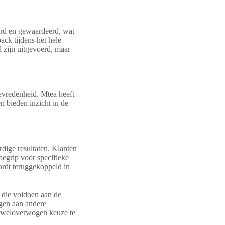
ord en gewaardeerd, wat
ack tijdens het hele
d zijn uitgevoerd, maar
tevredenheid. Mtea heeft
n bieden inzicht in de
ige resultaten. Klanten
begrip voor specifieke
ordt teruggekoppeld in
 die voldoen aan de
ngen aan andere
n weloverwogen keuze te