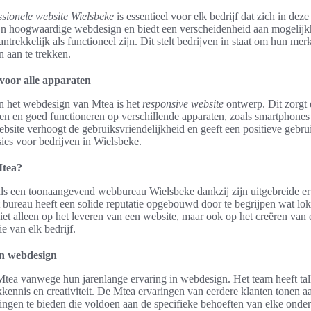
ssionele website Wielsbeke
is essentieel voor elk bedrijf dat zich in dez
jn hoogwaardige webdesign en biedt een verscheidenheid aan mogelijk
trekkelijk als functioneel zijn. Dit stelt bedrijven in staat om hun merkid
 aan te trekken.
voor alle apparaten
an het webdesign van Mtea is het
responsive website
ontwerp. Dit zorgt 
ien en goed functioneren op verschillende apparaten, zoals smartphones
site verhoogt de gebruiksvriendelijkheid en geeft een positieve gebru
sies voor bedrijven in Wielsbeke.
Mtea?
als een toonaangevend webbureau Wielsbeke dankzij zijn uitgebreide e
 bureau heeft een solide reputatie opgebouwd door te begrijpen wat lok
iet alleen op het leveren van een website, maar ook op het creëren van e
ie van elk bedrijf.
in webdesign
tea vanwege hun jarenlange ervaring in webdesign. Het team heeft tal
kennis en creativiteit. De Mtea ervaringen van eerdere klanten tonen aan
ingen te bieden die voldoen aan de specifieke behoeften van elke onde