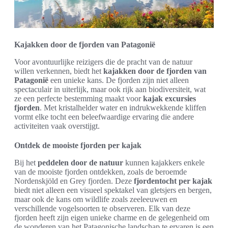
Kajakken door de fjorden van Patagonië
Voor avontuurlijke reizigers die de pracht van de natuur
willen verkennen, biedt het
kajakken door de fjorden van
Patagonië
een unieke kans. De fjorden zijn niet alleen
spectaculair in uiterlijk, maar ook rijk aan biodiversiteit, wat
ze een perfecte bestemming maakt voor
kajak excursies
fjorden
. Met kristalhelder water en indrukwekkende kliffen
vormt elke tocht een beleefwaardige ervaring die andere
activiteiten vaak overstijgt.
Ontdek de mooiste fjorden per kajak
Bij het
peddelen door de natuur
kunnen kajakkers enkele
van de mooiste fjorden ontdekken, zoals de beroemde
Nordenskjöld en Grey fjorden. Deze
fjordentocht per kajak
biedt niet alleen een visueel spektakel van gletsjers en bergen,
maar ook de kans om wildlife zoals zeeleeuwen en
verschillende vogelsoorten te observeren. Elk van deze
fjorden heeft zijn eigen unieke charme en de gelegenheid om
de wonderen van het Patagonische landschap te ervaren is een