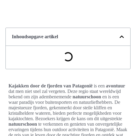
Inhoudsopgave artikel
Kajakken door de fjorden van Patagonië
is een
avontuur
dat men niet snel zal vergeten. Deze regio staat wereldwijd
bekend om zijn adembenemende
natuurschoon
en is een
waar paradijs voor buitensporters en natuurliefhebbers. De
majestueuze fjorden, gekenmerkt door steile kliffen en
kristalheldere wateren, bieden perfecte mogelijkheden voor
kajaktochten. Bezoekers krijgen de kans om dit uitgestrekte
natuurschoon
te verkennen en genieten van onvergetelijke
ervaringen tijdens hun outdoor activiteiten in Patagonië. Maak
de reis van je leven door de prachtige fjorden en ontdek wat