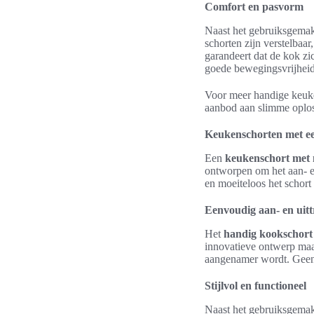
Comfort en pasvorm
Naast het gebruiksgemak
schorten zijn verstelbaa
garandeert dat de kok zi
goede bewegingsvrijheid 
Voor meer handige keuke
aanbod aan slimme oplos
Keukenschorten met e
Een
keukenschort met m
ontworpen om het aan- e
en moeiteloos het schort
Eenvoudig aan- en uit
Het
handig kookschort
innovatieve ontwerp maak
aangenamer wordt. Geen 
Stijlvol en functioneel
Naast het gebruiksgemak