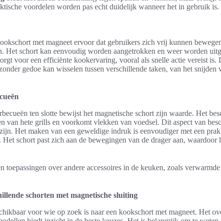
raktische voordelen worden pas echt duidelijk wanneer het in gebruik is.
kookschort met magneet ervoor dat gebruikers zich vrij kunnen bewegen
en. Het schort kan eenvoudig worden aangetrokken en weer worden uitge
zorgt voor een efficiënte kookervaring, vooral als snelle actie vereist is
onder gedoe kan wisselen tussen verschillende taken, van het snijden v
ecueën
becueën ten slotte bewijst het magnetische schort zijn waarde. Het be
van hete grills en voorkomt vlekken van voedsel. Dit aspect van besch
n zijn. Het maken van een geweldige indruk is eenvoudiger met een prakti
Het schort past zich aan de bewegingen van de drager aan, waardoor he
en toepassingen over andere accessoires in de keuken, zoals verwarmd
hillende schorten met magnetische sluiting
eschikbaar voor wie op zoek is naar een kookschort met magneet. Het o
dellen biedt inzicht in de beste keuzes. Het is belangrijk om te wet