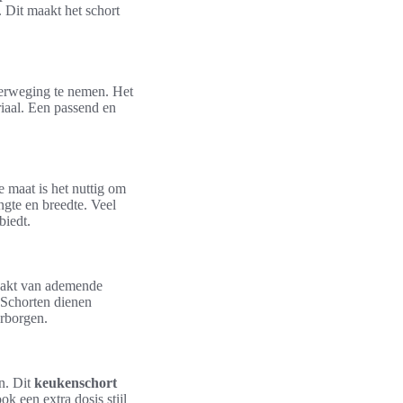
. Dit maakt het schort
verweging te nemen. Het
riaal. Een passend en
e maat is het nuttig om
ngte en breedte. Veel
biedt.
emaakt van ademende
. Schorten dienen
arborgen.
n. Dit
keukenschort
k een extra dosis stijl