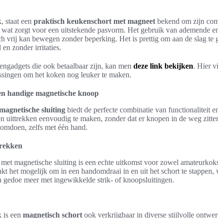
, staat een
praktisch keukenschort met magneet
bekend om zijn comf
r, wat zorgt voor een uitstekende pasvorm. Het gebruik van ademende en
ch vrij kan bewegen zonder beperking. Het is prettig om aan de slag te
en zonder irritaties.
ngadgets die ook betaalbaar zijn, kan men
deze link bekijken
. Hier v
singen om het koken nog leuker te maken.
en handige magnetische knoop
agnetische sluiting
biedt de perfecte combinatie van functionaliteit en 
n uittrekken eenvoudig te maken, zonder dat er knopen in de weg zitte
 omdoen, zelfs met één hand.
trekken
met magnetische sluiting is een echte uitkomst voor zowel amateurkoks 
t het mogelijk om in een handomdraai in en uit het schort te stappen,
gedoe meer met ingewikkelde strik- of knoopsluitingen.
 is een
magnetisch schort
ook verkrijgbaar in diverse stijlvolle ontw