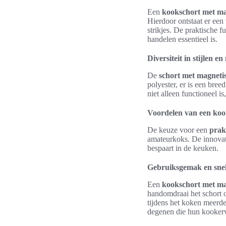
Een
kookschort met m
Hierdoor ontstaat er een
strikjes. De praktische 
handelen essentieel is.
Diversiteit in stijlen e
De
schort met magneti
polyester, er is een bree
niet alleen functioneel i
Voordelen van een koo
De keuze voor een
prak
amateurkoks. De innova
bespaart in de keuken.
Gebruiksgemak en snell
Een
kookschort met m
handomdraai het schort 
tijdens het koken meerde
degenen die hun kookerv