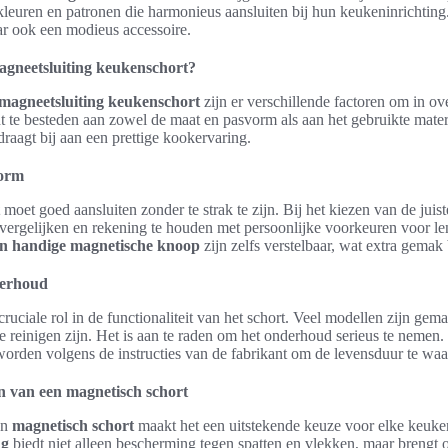
 kleuren en patronen die harmonieus aansluiten bij hun keukeninrichting
aar ook een modieus accessoire.
magneetsluiting keukenschort?
magneetsluiting keukenschort
zijn er verschillende factoren om in o
t te besteden aan zowel de maat en pasvorm als aan het gebruikte mate
raagt bij aan een prettige kookervaring.
vorm
moet goed aansluiten zonder te strak te zijn. Bij het kiezen van de juist
vergelijken en rekening te houden met persoonlijke voorkeuren voor le
n handige magnetische knoop
zijn zelfs verstelbaar, wat extra gemak 
derhoud
 cruciale rol in de functionaliteit van het schort. Veel modellen zijn g
te reinigen zijn. Het is aan te raden om het onderhoud serieus te nemen
worden volgens de instructies van de fabrikant om de levensduur te wa
n van een magnetisch schort
en
magnetisch schort
maakt het een uitstekende keuze voor elke keuke
ng
biedt niet alleen bescherming tegen spatten en vlekken, maar brengt oo