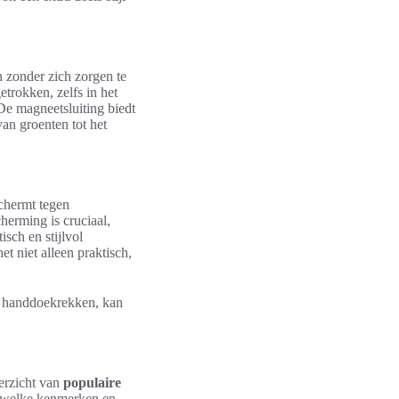
 zonder zich zorgen te
trokken, zelfs in het
. De magneetsluiting biedt
an groenten tot het
schermt tegen
erming is cruciaal,
sch en stijlvol
t niet alleen praktisch,
e handdoekrekken, kan
verzicht van
populaire
en welke kenmerken en