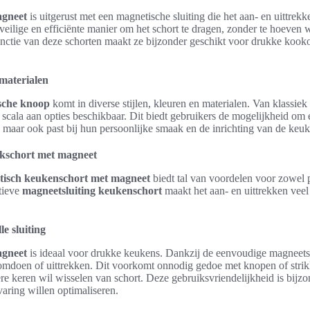
agneet
is uitgerust met een magnetische sluiting die het aan- en uittrek
 veilige en efficiënte manier om het schort te dragen, zonder te hoeven
functie van deze schorten maakt ze bijzonder geschikt voor drukke koo
n materialen
sche knoop
komt in diverse stijlen, kleuren en materialen. Van klassie
d scala aan opties beschikbaar. Dit biedt gebruikers de mogelijkheid om 
s, maar ook past bij hun persoonlijke smaak en de inrichting van de keu
kschort met magneet
tisch keukenschort met magneet
biedt tal van voordelen voor zowel p
tieve
magneetsluiting keukenschort
maakt het aan- en uittrekken veel
e sluiting
agneet
is ideaal voor drukke keukens. Dankzij de eenvoudige magneets
omdoen of uittrekken. Dit voorkomt onnodig gedoe met knopen of strik
re keren wil wisselen van schort. Deze gebruiksvriendelijkheid is bijzo
aring willen optimaliseren.