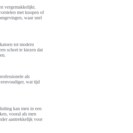
ken vergemakkelijkt.
 worstelen met knopen of
komgevingen, waar snel
k katoen tot modern
een schort te kiezen dat
ken.
rofessionele als
 eenvoudiger, wat tijd
luiting kan men in een
ken, vooral als men
nder aantrekkelijk voor