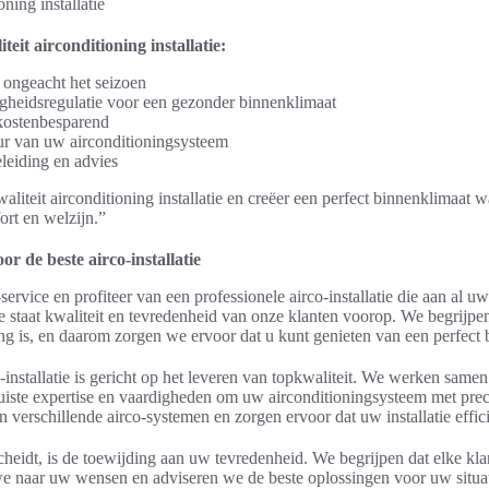
eit airconditioning installatie:
 ongeacht het seizoen
igheidsregulatie voor een gezonder binnenklimaat
kostenbesparend
r van uw airconditioningsysteem
leiding en advies
waliteit airconditioning installatie en creëer een perfect binnenklimaat 
ort en welzijn.”
r de beste airco-installatie
service en profiteer van een professionele airco-installatie die aan al 
 staat kwaliteit en tevredenheid van onze klanten voorop. We begrijpen d
ing is, en daarom zorgen we ervoor dat u kunt genieten van een perfect 
installatie is gericht op het leveren van topkwaliteit. We werken samen 
uiste expertise en vaardigheden om uw airconditioningsysteem met precis
 verschillende airco-systemen en zorgen ervoor dat uw installatie effici
heidt, is de toewijding aan uw tevredenheid. We begrijpen dat elke kla
we naar uw wensen en adviseren we de beste oplossingen voor uw situati