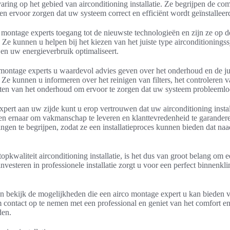
aring op het gebied van airconditioning installatie. Ze begrijpen de com
nen ervoor zorgen dat uw systeem correct en efficiënt wordt geïnstalleer
montage experts toegang tot de nieuwste technologieën en zijn ze op d
. Ze kunnen u helpen bij het kiezen van het juiste type airconditionings
en uw energieverbruik optimaliseert.
montage experts u waardevol advies geven over het onderhoud en de j
 Ze kunnen u informeren over het reinigen van filters, het controleren
cten van het onderhoud om ervoor te zorgen dat uw systeem probleemloo
pert aan uw zijde kunt u erop vertrouwen dat uw airconditioning installa
ven ernaar om vakmanschap te leveren en klanttevredenheid te garander
en te begrijpen, zodat ze een installatieproces kunnen bieden dat naad
opkwaliteit airconditioning installatie, is het dus van groot belang om 
investeren in professionele installatie zorgt u voor een perfect binnenkl
n bekijk de mogelijkheden die een airco montage expert u kan bieden 
om contact op te nemen met een professional en geniet van het comfort en
den.