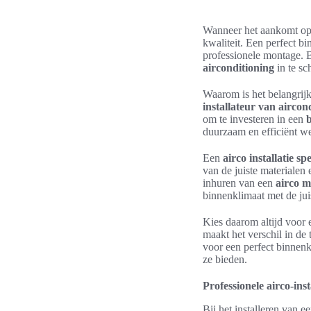
Wanneer het aankomt op h
kwaliteit. Een perfect b
professionele montage. Bi
airconditioning
in te sc
Waarom is het belangrij
installateur van aircon
om te investeren in een
b
duurzaam en efficiënt we
Een
airco installatie spe
van de juiste materialen
inhuren van een
airco m
binnenklimaat met de jui
Kies daarom altijd voor 
maakt het verschil in de 
voor een perfect binnen
ze bieden.
Professionele airco-ins
Bij het installeren van e