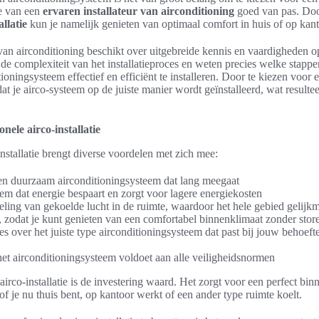
se van een
ervaren installateur van airconditioning
goed van pas. Door
allatie
kun je namelijk genieten van optimaal comfort in huis of op kant
 van airconditioning beschikt over uitgebreide kennis en vaardigheden o
en de complexiteit van het installatieproces en weten precies welke sta
ningsysteem effectief en efficiënt te installeren. Door te kiezen voor ee
dat je airco-systeem op de juiste manier wordt geïnstalleerd, wat resulte
nele airco-installatie
installatie brengt diverse voordelen met zich mee:
n duurzaam airconditioningsysteem dat lang meegaat
eem dat energie bespaart en zorgt voor lagere energiekosten
eling van gekoelde lucht in de ruimte, waardoor het hele gebied gelijk
, zodat je kunt genieten van een comfortabel binnenklimaat zonder stor
es over het juiste type airconditioningsysteem dat past bij jouw behoeft
et airconditioningsysteem voldoet aan alle veiligheidsnormen
airco-installatie is de investering waard. Het zorgt voor een perfect bin
of je nu thuis bent, op kantoor werkt of een ander type ruimte koelt.