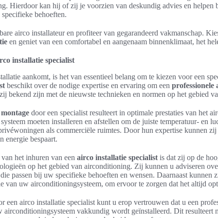
ng. Hierdoor kan hij of zij je voorzien van deskundig advies en helpen b
 specifieke behoeften.
bare airco installateur en profiteer van gegarandeerd vakmanschap. Ki
tie
en geniet van een comfortabel en aangenaam binnenklimaat, het hele
co installatie specialist
allatie aankomt, is het van essentieel belang om te kiezen voor een spec
st
beschikt over de nodige expertise en ervaring om een
professionele
 zij bekend zijn met de nieuwste technieken en normen op het gebied va
o montage
door een specialist resulteert in optimale prestaties van het a
 systeem moeten installeren en afstellen om de juiste temperatuur- en l
privéwoningen als commerciële ruimtes. Door hun expertise kunnen zij 
n energie bespaart.
 van het inhuren van een
airco installatie specialist
is dat zij op de ho
logieën op het gebied van airconditioning. Zij kunnen u adviseren over
die passen bij uw specifieke behoeften en wensen. Daarnaast kunnen zi
e van uw airconditioningsysteem, om ervoor te zorgen dat het altijd opti
r een airco installatie specialist kunt u erop vertrouwen dat u een profe
 airconditioningsysteem vakkundig wordt geïnstalleerd. Dit resulteert ni