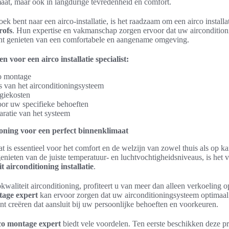
aat, maar ook in langdurige tevredenheid en comfort.
 bent naar een airco-installatie, is het raadzaam om een airco installati
rofs
. Hun expertise en vakmanschap zorgen ervoor dat uw airconditio
unt genieten van een comfortabele en aangename omgeving.
 voor een airco installatie specialist:
co montage
s van het airconditioningsysteem
giekosten
or uw specifieke behoeften
ratie van het systeem
ioning voor een perfect binnenklimaat
t is essentieel voor het comfort en de welzijn van zowel thuis als op k
genieten van de juiste temperatuur- en luchtvochtigheidsniveaus, is het 
t airconditioning installatie
.
kwaliteit airconditioning, profiteert u van meer dan alleen verkoeling
tage expert
kan ervoor zorgen dat uw airconditioningsysteem optimaal
nt creëren dat aansluit bij uw persoonlijke behoeften en voorkeuren.
co montage expert
biedt vele voordelen. Ten eerste beschikken deze pr