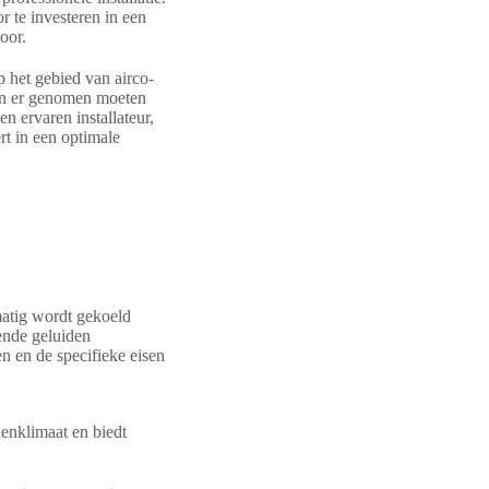
 te investeren in een
oor.
p het gebied van airco-
ppen er genomen moeten
n ervaren installateur,
ert in een optimale
matig wordt gekoeld
ende geluiden
en en de specifieke eisen
nenklimaat en biedt