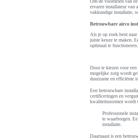
Om de voordelen van een 
ervaren installateur van 
vakkundige installatie, 
Betrouwbare airco ins
Als je op zoek bent naa
juiste keuze te maken. E
optimaal te functioneren.
Door te kiezen voor een
mogelijke zorg wordt ge
duurzame en efficiënte ins
Een betrouwbare installa
certificeringen en vergu
kwaliteitsnormen wordt 
Professionele inst
te waarborgen. Een
installatie.
Daarnaast is een betrouw