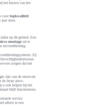
ij het kiezen van het
es voor
topkwaliteit
 jaar door.
ialist op dit gebied. Een
 airco montage
uit te
n airconditioning.
irconditioningsysteem. Zij
uchtvochtigheidsniveaus
ervoor zorgen dat het
ogte zijn van de nieuwste
 de beste airco-
j u ook helpen bij het
maal blijft functioneren.
ssionele service
et alleen in een