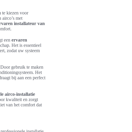
 te kiezen voor
n airco’s met
rvaren installateur van
mfort.
rgt een
ervaren
hap. Het is essentieel
eert, zodat uw systeem
 Door gebruik te maken
onditioningsysteem. Het
raagt bij aan een perfect
le airco-installatie
or kwaliteit en zorgt
iet van het comfort dat
rofessionele installatie.