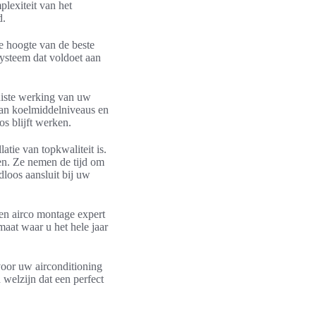
plexiteit van het
d.
e hoogte van de beste
systeem dat voldoet aan
uiste werking van uw
 van koelmiddelniveaus en
s blijft werken.
tie van topkwaliteit is.
en. Ze nemen de tijd om
loos aansluit bij uw
een airco montage expert
imaat waar u het hele jaar
voor uw airconditioning
 welzijn dat een perfect