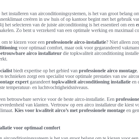
et installeren van airconditioningsystemen, is het van groot belang om
innenklimaat creëren in uw huis of op kantoor begint met het gebruik va
j het selecteren van de juiste airconditioning is het essentieel om een
e
hakelen. Zo bent u verzekerd van een optimale werking en maximaal co
k om te kiezen voor een
professionele airco-installatie
? Niet alleen zo
ditioning
voor optimaal comfort, maar ook voor gegarandeerd vakmansc
etrouwbare airco installateur
die topkwaliteit airconditioning install
rkt.
cialist
biedt expertise op het gebied van
professionele airco montage
.
 en technieken zorgt een specialist voor optimale prestaties van uw airc
ontage expert
garandeert
topkwaliteit airconditioning installatie
en d
ste temperatuur- en luchtvochtigheidsniveaus.
een betrouwbare service voor de beste airco-installatie. Een
professione
tevredenheid van klanten. Vertrouw op een airco installateur die kiest vo
klimaat.
Kies voor kwaliteit airco’s met professionele montage
en gen
tallatie voor optimaal comfort
en airconditioningsysteem is het van groot belang om te kiezen voor een p