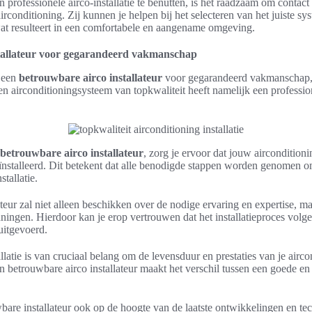
professionele airco-installatie te benutten, is het raadzaam om contac
airconditioning. Zij kunnen je helpen bij het selecteren van het juiste s
wat resulteert in een comfortabele en aangename omgeving.
tallateur voor gegarandeerd vakmanschap
r een
betrouwbare airco installateur
voor gegarandeerd vakmanschap, i
en airconditioningsysteem van topkwaliteit heeft namelijk een profession
betrouwbare airco installateur
, zorg je ervoor dat jouw aircondition
ïnstalleerd. Dit betekent dat alle benodigde stappen worden genomen o
tallatie.
teur zal niet alleen beschikken over de nodige ervaring en expertise, ma
nningen. Hierdoor kan je erop vertrouwen dat het installatieproces volg
uitgevoerd.
allatie is van cruciaal belang om de levensduur en prestaties van je airc
 betrouwbare airco installateur maakt het verschil tussen een goede en
bare installateur ook op de hoogte van de laatste ontwikkelingen en te