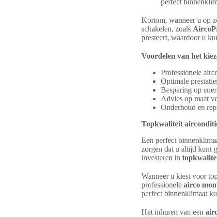
perfect binnenklim
Kortom, wanneer u op zoek
schakelen, zoals
AircoP
presteert, waardoor u k
Voordelen van het kiezen
Professionele air
Optimale prestatie
Besparing op ener
Advies op maat vo
Onderhoud en repa
Topkwaliteit aircondit
Een perfect binnenklimaa
zorgen dat u altijd kunt 
investeren in
topkwalitei
Wanneer u kiest voor top
professionele
airco mon
perfect binnenklimaat ku
Het inhuren van een
air