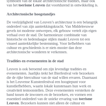
symbolen van de lokale architectonische tradities, maar ook
van het
toerisme Leuven
dat voortdurend in ontwikkeling is.
Architectonische hoogstandjes
De veelzijdigheid van Leuven’s architectuur is een belangrijk
onderdeel van zijn aantrekkingskracht. Van Middeleeuwse
gevels tot moderne ontwerpen, elk gebouw vertelt zijn eigen
verhaal over de stad. De harmonieuze combinatie van
historische en hedendaagse stijlen maakt Leuven tot een
visueel aantrekkelijke bestemming. Voor liefhebbers van
cultuur en geschiedenis is er niets mooier dan deze
architectonische wonderen te verkennen.
Tradities en evenementen in de stad
Leuven is ook beroemd om zijn levendige tradities en
evenementen. Jaarlijks trekt het Bierfestival vele bezoekers
die de rijke biercultuur van de stad willen ervaren. Daarnaast
is het Leuvense Kunstenfestival een hoogtepunt voor
kunstliefhebbers, waarin lokale kunstenaars hun werk en
creativiteit tentoonstellen. Deze evenementen versterken de
band tussen de inwoners en de bezoekers, en vormen een
essentieel onderdeel van de unieke ervaring van
toerisme
Leuven
. Bezoekers kunnen niet alleen de cultuur en