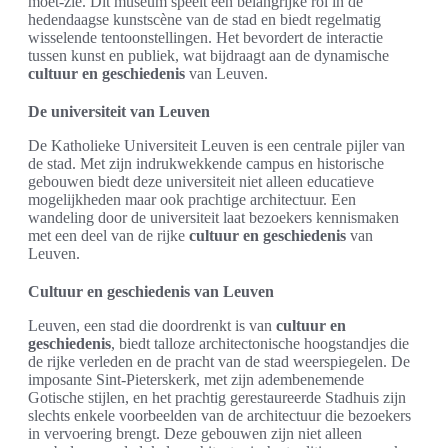
moet-zie. Dit museum speelt een belangrijke rol in de
hedendaagse kunstscène van de stad en biedt regelmatig
wisselende tentoonstellingen. Het bevordert de interactie
tussen kunst en publiek, wat bijdraagt aan de dynamische
cultuur en geschiedenis
van Leuven.
De universiteit van Leuven
De Katholieke Universiteit Leuven is een centrale pijler van
de stad. Met zijn indrukwekkende campus en historische
gebouwen biedt deze universiteit niet alleen educatieve
mogelijkheden maar ook prachtige architectuur. Een
wandeling door de universiteit laat bezoekers kennismaken
met een deel van de rijke
cultuur en geschiedenis
van
Leuven.
Cultuur en geschiedenis van Leuven
Leuven, een stad die doordrenkt is van
cultuur en
geschiedenis
, biedt talloze architectonische hoogstandjes die
de rijke verleden en de pracht van de stad weerspiegelen. De
imposante Sint-Pieterskerk, met zijn adembenemende
Gotische stijlen, en het prachtig gerestaureerde Stadhuis zijn
slechts enkele voorbeelden van de architectuur die bezoekers
in vervoering brengt. Deze gebouwen zijn niet alleen