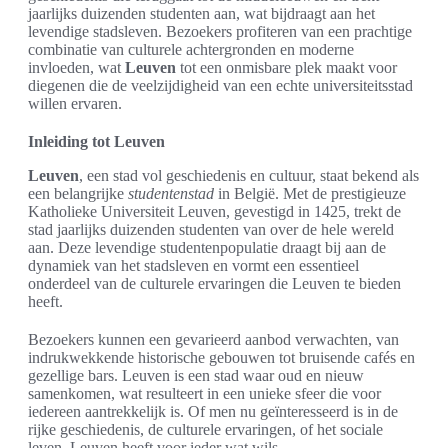
jaarlijks duizenden studenten aan, wat bijdraagt aan het
levendige stadsleven. Bezoekers profiteren van een prachtige
combinatie van culturele achtergronden en moderne
invloeden, wat
Leuven
tot een onmisbare plek maakt voor
diegenen die de veelzijdigheid van een echte universiteitsstad
willen ervaren.
Inleiding tot Leuven
Leuven
, een stad vol geschiedenis en cultuur, staat bekend als
een belangrijke
studentenstad
in België. Met de prestigieuze
Katholieke Universiteit Leuven, gevestigd in 1425, trekt de
stad jaarlijks duizenden studenten van over de hele wereld
aan. Deze levendige studentenpopulatie draagt bij aan de
dynamiek van het stadsleven en vormt een essentieel
onderdeel van de culturele ervaringen die Leuven te bieden
heeft.
Bezoekers kunnen een gevarieerd aanbod verwachten, van
indrukwekkende historische gebouwen tot bruisende cafés en
gezellige bars. Leuven is een stad waar oud en nieuw
samenkomen, wat resulteert in een unieke sfeer die voor
iedereen aantrekkelijk is. Of men nu geïnteresseerd is in de
rijke geschiedenis, de culturele ervaringen, of het sociale
leven, Leuven heeft voor ieder wat wils.