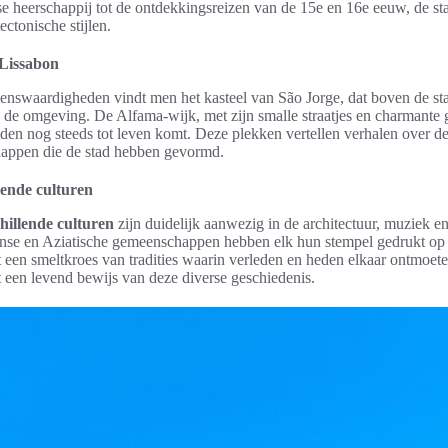
e heerschappij tot de ontdekkingsreizen van de 15e en 16e eeuw, de sta
tectonische stijlen.
 Lissabon
enswaardigheden vindt men het kasteel van São Jorge, dat boven de sta
op de omgeving. De Alfama-wijk, met zijn smalle straatjes en charmante
den nog steeds tot leven komt. Deze plekken vertellen verhalen over d
happen die de stad hebben gevormd.
lende culturen
hillende culturen
zijn duidelijk aanwezig in de architectuur, muziek 
anse en Aziatische gemeenschappen hebben elk hun stempel gedrukt op d
een smeltkroes van tradities waarin verleden en heden elkaar ontmoet
een levend bewijs van deze diverse geschiedenis.