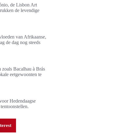
tónio, de Lisbon Art
rukken de levendige
vloeden van Afrikaanse,
aag de dag nog steeds
n zoals Bacalhau à Brás
okale eetgewoonten te
 voor Hedendaagse
tentoonstellen.
terest