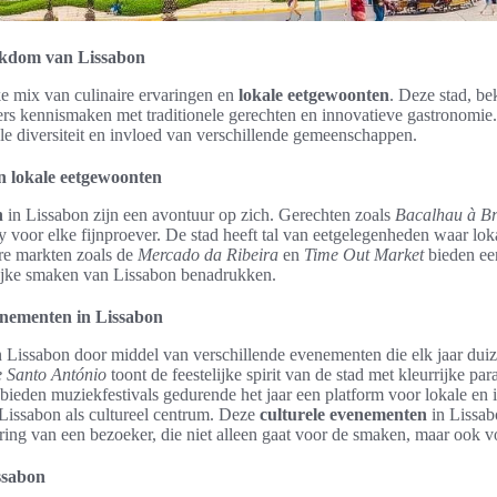
ijkdom van Lissabon
ke mix van culinaire ervaringen en
lokale eetgewoonten
. Deze stad, b
kers kennismaken met traditionele gerechten en innovatieve gastronomi
le diversiteit en invloed van verschillende gemeenschappen.
n lokale eetgewoonten
n
in Lissabon zijn een avontuur op zich. Gerechten zoals
Bacalhau à B
ry voor elke fijnproever. De stad heeft tal van eetgelegenheden waar lok
ire markten zoals de
Mercado da Ribeira
en
Time Out Market
bieden ee
 rijke smaken van Lissabon benadrukken.
enementen in Lissabon
in Lissabon door middel van verschillende evenementen die elk jaar du
e Santo António
toont de feestelijke spirit van de stad met kleurrijke par
bieden muziekfestivals gedurende het jaar een platform voor lokale en i
 Lissabon als cultureel centrum. Deze
culturele evenementen
in Lissab
ring van een bezoeker, die niet alleen gaat voor de smaken, maar ook 
ssabon