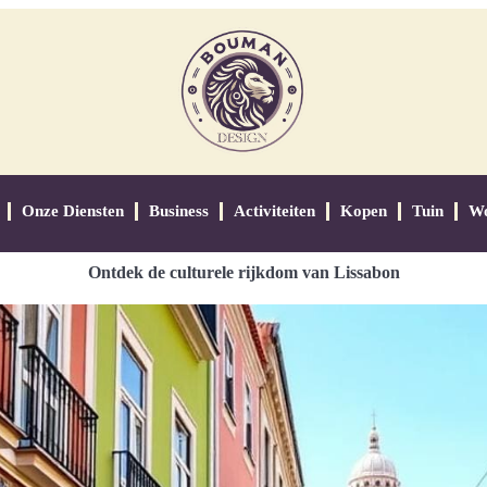
Onze Diensten
Business
Activiteiten
Kopen
Tuin
W
Ontdek de culturele rijkdom van Lissabon