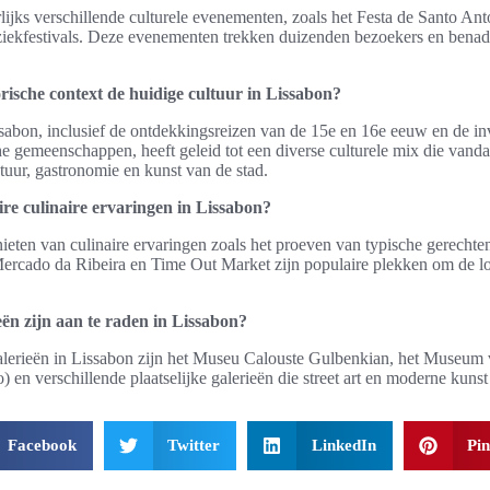
rlijks verschillende culturele evenementen, zoals het Festa de Santo An
ekfestivals. Deze evenementen trekken duizenden bezoekers en benad
rische context de huidige cultuur in Lissabon?
sabon, inclusief de ontdekkingsreizen van de 15e en 16e eeuw en de in
he gemeenschappen, heeft geleid tot een diverse culturele mix die vand
ctuur, gastronomie en kunst van de stad.
ire culinaire ervaringen in Lissabon?
eten van culinaire ervaringen zoals het proeven van typische gerechte
Mercado da Ribeira en Time Out Market zijn populaire plekken om de l
ën zijn aan te raden in Lissabon?
lerieën in Lissabon zijn het Museu Calouste Gulbenkian, het Museum
en verschillende plaatselijke galerieën die street art en moderne kunst 
Facebook
Twitter
LinkedIn
Pin