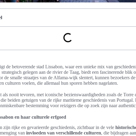
l
 ligt de betoverende stad Lissabon, waar een unieke mix van geschieden
trategisch gelegen aan de rivier de Taag, biedt een fascinerende blik 
oor de smalle straatjes van de Alfama-wijk slentert, kunnen bezoekers d
 en culturen voelen, die allemaal hun sporen hebben nagelaten.
t als nooit tevoren, met iconische bezienswaardigheden zoals de Torre
die beiden getuigen van de rijke maritieme geschiedenis van Portugal. 
nmiskenbare bestemming voor reizigers die op zoek zijn naar authentici
ssabon en haar culturele erfgoed
 zijn rijke en gevarieerde geschiedenis, zichtbaar in de vele
historisc
ermenging van
invloeden van verschillende culturen
, die bijdragen aa