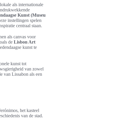
okale als internationale
n indrukwekkende
ndaagse Kunst (Museu
eze instellingen spelen
spiratie centraal staan.
nen als canvas voor
zoals de
Lisbon Art
edendaagse kunst te
onele kunst tot
uwsgierigheid van zowel
rde van Lissabon als een
erónimos, het kasteel
schiedenis van de stad.