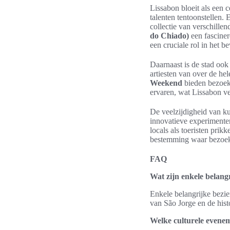
Lissabon bloeit als een c
talenten tentoonstellen.
collectie van verschillen
do Chiado)
een fasciner
een cruciale rol in het 
Daarnaast is de stad ook
artiesten van over de he
Weekend
bieden bezoek
ervaren, wat Lissabon ver
De veelzijdigheid van k
innovatieve experimenten
locals als toeristen prik
bestemming waar bezoeke
FAQ
Wat zijn enkele belang
Enkele belangrijke bezie
van São Jorge en de hist
Welke culturele evenem