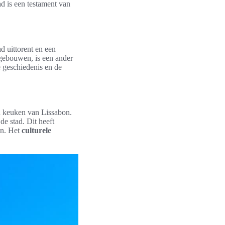
d is een testament van
d uittorent en een
 gebouwen, is een ander
e geschiedenis en de
en keuken van Lissabon.
e stad. Dit heeft
en. Het
culturele