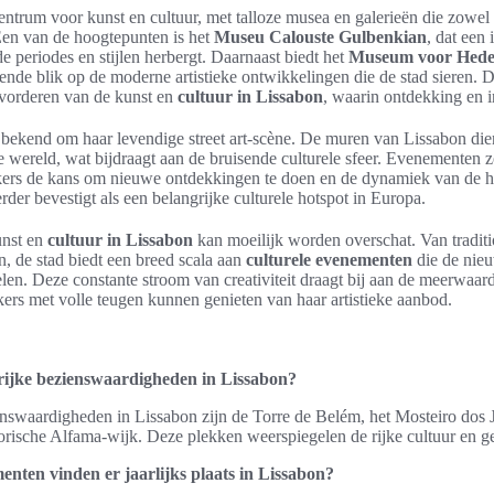
entrum voor kunst en cultuur, met talloze musea en galerieën die zowel l
 Een van de hoogtepunten is het
Museu Calouste Gulbenkian
, dat ee
de periodes en stijlen herbergt. Daarnaast biedt het
Museum voor Hede
ende blik op de moderne artistieke ontwikkelingen die de stad sieren. D
bevorderen van de kunst en
cultuur in Lissabon
, waarin ontdekking en in
 bekend om haar levendige street art-scène. De muren van Lissabon die
le wereld, wat bijdraagt aan de bruisende culturele sfeer. Evenementen 
ers de kans om nieuwe ontdekkingen te doen en de dynamiek van de h
der bevestigt als een belangrijke culturele hotspot in Europa.
unst en
cultuur in Lissabon
kan moeilijk worden overschat. Van traditi
, de stad biedt een breed scala aan
culturele evenementen
die de nie
kelen. Deze constante stroom van creativiteit draagt bij aan de meerwaa
rs met volle teugen kunnen genieten van haar artistieke aanbod.
rijke bezienswaardigheden in Lissabon?
nswaardigheden in Lissabon zijn de Torre de Belém, het Mosteiro dos J
orische Alfama-wijk. Deze plekken weerspiegelen de rijke cultuur en ge
enten vinden er jaarlijks plaats in Lissabon?