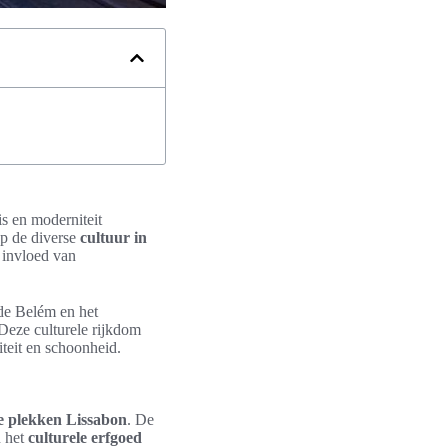
is en moderniteit
op de diverse
cultuur in
e invloed van
 de Belém en het
Deze culturele rijkdom
teit en schoonheid.
he plekken Lissabon
. De
n het
culturele erfgoed