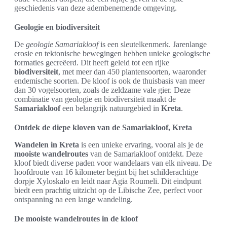
geschiedenis van deze adembenemende omgeving.
Geologie en biodiversiteit
De
geologie Samariakloof
is een sleutelkenmerk. Jarenlange
erosie en tektonische bewegingen hebben unieke geologische
formaties gecreëerd. Dit heeft geleid tot een rijke
biodiversiteit
, met meer dan 450 plantensoorten, waaronder
endemische soorten. De kloof is ook de thuisbasis van meer
dan 30 vogelsoorten, zoals de zeldzame vale gier. Deze
combinatie van geologie en biodiversiteit maakt de
Samariakloof
een belangrijk natuurgebied in
Kreta
.
Ontdek de diepe kloven van de Samariakloof, Kreta
Wandelen in Kreta
is een unieke ervaring, vooral als je de
mooiste wandelroutes
van de Samariakloof ontdekt. Deze
kloof biedt diverse paden voor wandelaars van elk niveau. De
hoofdroute van 16 kilometer begint bij het schilderachtige
dorpje Xyloskalo en leidt naar Agia Roumeli. Dit eindpunt
biedt een prachtig uitzicht op de Libische Zee, perfect voor
ontspanning na een lange wandeling.
De mooiste wandelroutes in de kloof