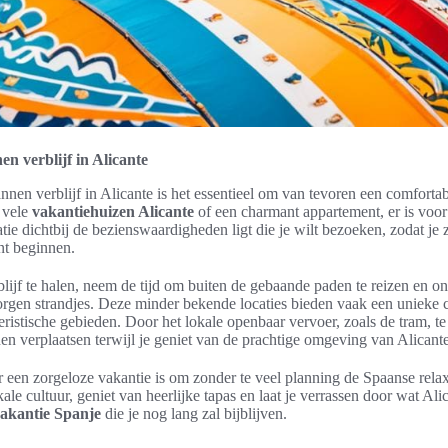
n verblijf in Alicante
nnen verblijf in Alicante is het essentieel om van tevoren een comfortab
 vele
vakantiehuizen Alicante
of een charmant appartement, er is voor
ie dichtbij de bezienswaardigheden ligt die je wilt bezoeken, zodat je z
t beginnen.
blijf te halen, neem de tijd om buiten de gebaande paden te reizen en 
orgen strandjes. Deze minder bekende locaties bieden vaak een unieke ch
eristische gebieden. Door het lokale openbaar vervoer, zoals de tram, te
n verplaatsen terwijl je geniet van de prachtige omgeving van Alicante
oor een zorgeloze vakantie is om zonder te veel planning de Spaanse rel
le cultuur, geniet van heerlijke tapas en laat je verrassen door wat Ali
akantie Spanje
die je nog lang zal bijblijven.