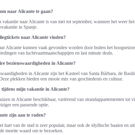
d om naar Alicante te gaan?
en vakantie naar Alicante is van mei tot september, wanneer het weer het
onvakantie in Spanje.
iegtickets naar Alicante vinden?
aar Alicante kunnen vaak gevonden worden door buiten het hoogseizoen 
edingen van luchtvaartmaatschappijen en last minute deals.
ire bezienswaardigheden in Alicante?
waardigheden in Alicante zijn het Kasteel van Santa Bárbara, de Basil
 Deze plekken bieden een mooie mix van geschiedenis en cultuur.
 tijdens mijn vakantie in Alicante?
uizen in Alicante beschikbaar, variërend van strandappartementen tot vil
eiziger een passende optie.
ante zijn aan te raden?
et hart van de stad is zeer populair, maar ook de idyllische baaien en u
t de moeite waard om te bezoeken.