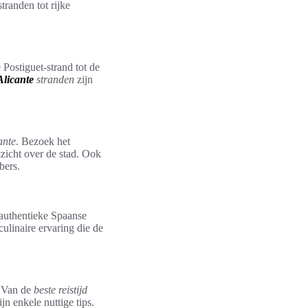
randen tot rijke
 Postiguet-strand tot de
Alicante
stranden
zijn
ante
. Bezoek het
zicht over de stad. Ook
bers.
 authentieke Spaanse
ulinaire ervaring die de
. Van de
beste reistijd
jn enkele nuttige tips.