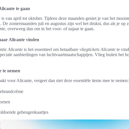
Alicante te gaan
e
is van april tot oktober. Tijdens deze maanden geniet je van het moois
De zomermaanden juli en augustus zijn wel het drukst, dus als je op z
nte
, overweeg dan om in het voor- of najaar te gaan.
naar Alicante vinden
tie Alicante
is het essentieel om betaalbare
vliegtickets Alicante
te vin
peciale aanbiedingen van luchtvaartmaatschappijen. Vlieg buiten het h
e te nemen
pakt voor Alicante, vergeet dan niet deze essentiële items mee te nemen:
nebrandcrème
k
oenen
oldoende geheugenkaartjes