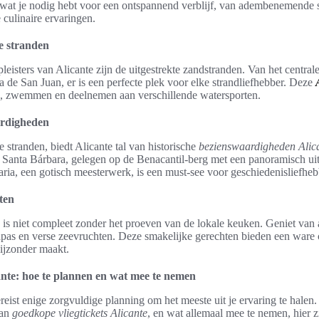
 wat je nodig hebt voor een ontspannend verblijf, van adembenemende st
 culinaire ervaringen.
e stranden
leisters van Alicante zijn de uitgestrekte zandstranden. Van het centrale
a de San Juan, er is een perfecte plek voor elke strandliefhebber. Deze
, zwemmen en deelnemen aan verschillende watersporten.
ardigheden
 stranden, biedt Alicante tal van historische
bezienswaardigheden Alic
 Santa Bárbara, gelegen op de Benacantil-berg met een panoramisch uit
ria, een gotisch meesterwerk, is een must-see voor geschiedenisliefheb
ten
 is niet compleet zonder het proeven van de lokale keuken. Geniet van
tapas en verse zeevruchten. Deze smakelijke gerechten bieden een ware c
bijzonder maakt.
nte: hoe te plannen en wat mee te nemen
ereist enige zorgvuldige planning om het meeste uit je ervaring te halen
van
goedkope vliegtickets Alicante
, en wat allemaal mee te nemen, hier zi