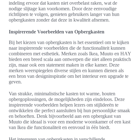
indeling ervoor dat kasten niet overbelast raken, wat de
nodige slijtage kan voorkomen. Door deze eenvoudige
richtlijnen te volgen, genieten gebruikers langer van hun
opbergkasten zonder dat deze in kwaliteit afnemen.
Inspirerende Voorbeelden van Opbergkasten
Bij het kiezen van opbergkasten is het essentieel om te kijken
naar inspirerende voorbeelden die de functionaliteit kunnen
combineren met esthetiek. Merken zoals Ikea, Muuto en HAY
bieden een breed scala aan ontwerpen die niet alleen praktisch
zijn, maar ook een statement maken in elke kamer. Deze
merken weerspiegelen diverse stijlen en kunnen dienen als
een bron van designinspiratie om het interieur een upgrade te
geven.
Van strakke, minimalistische kasten tot warme, houten
opbergoplossingen, de mogelijkheden zijn eindeloos. Deze
inspirerende voorbeelden helpen lezers om stijlideeën te
ontwikkelen die perfect aansluiten bij hun persoonlijke smaak
en behoeften. Denk bijvoorbeeld aan een opbergkast van
Muuto die ideaal is voor een moderne woonkamer of een kast
van Ikea die functionaliteit en eenvoud in één biedt.
Het integreren van opbergkasten in verschillende