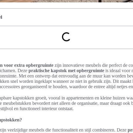
l
n voor extra opbergruimte
zijn innovatieve meubels die perfect de c
belichamen. Deze
praktische kapstok met opbergruimte
is ideaal voor
onruimte. Met een ontwerp dat eenvoudig aan de muur kan worden bev
kken snel worden ingeklapt wanneer ze niet in gebruik zijn. Dit maakt
accessoires georganiseerd te houden, waardoor de entree altijd netjes en o
apbare kapstokken groeit, vooral in appartementen en kleine huizen waa
ze meubelstukken bevordert niet alleen de organisatie, maar draagt ook b
tijlvol en functioneel interieur ontstaat.
apstokken?
jn veelzijdige meubels die functionaliteit en stijl combineren. Deze
pr