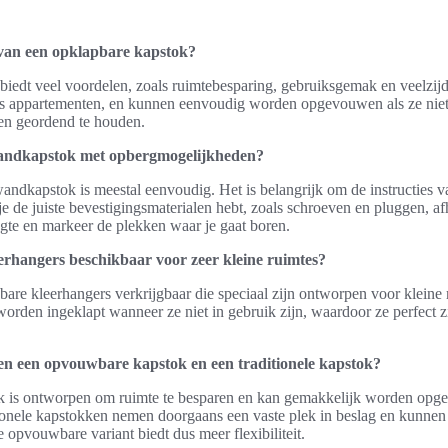
 van een opklapbare kapstok?
iedt veel voordelen, zoals ruimtebesparing, gebruiksgemak en veelzijdi
als appartementen, en kunnen eenvoudig worden opgevouwen als ze niet 
 en geordend te houden.
 wandkapstok met opbergmogelijkheden?
wandkapstok is meestal eenvoudig. Het is belangrijk om de instructies va
je de juiste bevestigingsmaterialen hebt, zoals schroeven en pluggen, af
gte en markeer de plekken waar je gaat boren.
erhangers beschikbaar voor zeer kleine ruimtes?
apbare kleerhangers verkrijgbaar die speciaal zijn ontworpen voor kleine
rden ingeklapt wanneer ze niet in gebruik zijn, waardoor ze perfect z
ssen een opvouwbare kapstok en een traditionele kapstok?
 is ontworpen om ruimte te besparen en kan gemakkelijk worden opg
itionele kapstokken nemen doorgaans een vaste plek in beslag en kunnen
 opvouwbare variant biedt dus meer flexibiliteit.