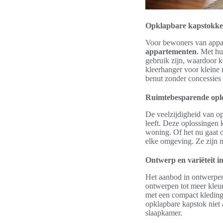
Opklapbare kapstokke
Voor bewoners van appa
appartementen
. Met h
gebruik zijn, waardoor k
kleerhanger voor kleine r
benut zonder concessies te
Ruimtebesparende opl
De veelzijdigheid van o
leeft. Deze oplossingen 
woning. Of het nu gaat o
elke omgeving. Ze zijn n
Ontwerp en variëteit in 
Het aanbod in ontwerpen 
ontwerpen tot meer kleur
met een compact kledingr
opklapbare kapstok niet a
slaapkamer.