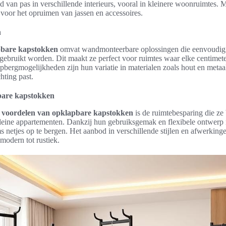
 van pas in verschillende interieurs, vooral in kleinere woonruimtes. M
 voor het opruimen van jassen en accessoires.
n
apbare kapstokken
omvat wandmonteerbare oplossingen die eenvoudi
gebruikt worden. Dit maakt ze perfect voor ruimtes waar elke centimet
ergmogelijkheden zijn hun variatie in materialen zoals hout en metaal, 
hting past.
bare kapstokken
e
voordelen van opklapbare kapstokken
is de ruimtebesparing die ze 
leine appartementen. Dankzij hun gebruiksgemak en flexibele ontwerp
s netjes op te bergen. Het aanbod in verschillende stijlen en afwerkinge
 modern tot rustiek.