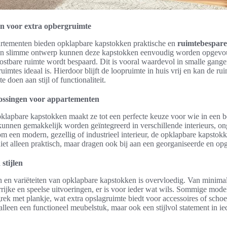
n voor extra opbergruimte
rtementen bieden opklapbare kapstokken praktische en
ruimtebespare
un slimme ontwerp kunnen deze kapstokken eenvoudig worden opgevou
ostbare ruimte wordt bespaard. Dit is vooral waardevol in smalle gang
uimtes ideaal is. Hierdoor blijft de loopruimte in huis vrij en kan de r
 doen aan stijl of functionaliteit.
ossingen voor appartementen
pklapbare kapstokken maakt ze tot een perfecte keuze voor wie in een
kunnen gemakkelijk worden geïntegreerd in verschillende interieurs, ong
m een modern, gezellig of industrieel interieur, de opklapbare kapstok
iet alleen praktisch, maar dragen ook bij aan een georganiseerde en op
stijlen
en variëteiten van opklapbare kapstokken is overvloedig. Van minimali
rijke en speelse uitvoeringen, er is voor ieder wat wils. Sommige modell
ek met plankje, wat extra opslagruimte biedt voor accessoires of scho
lleen een functioneel meubelstuk, maar ook een stijlvol statement in ie