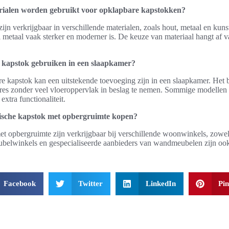
rialen worden gebruikt voor opklapbare kapstokken?
jn verkrijgbaar in verschillende materialen, zoals hout, metaal en kuns
jl metaal vaak sterker en moderner is. De keuze van materiaal hangt af v
 kapstok gebruiken in een slaapkamer?
 kapstok kan een uitstekende toevoeging zijn in een slaapkamer. Het b
res zonder veel vloeroppervlak in beslag te nemen. Sommige modellen zi
extra functionaliteit.
ische kapstok met opbergruimte kopen?
t opbergruimte zijn verkrijgbaar bij verschillende woonwinkels, zowel 
ubelwinkels en gespecialiseerde aanbieders van wandmeubelen zijn oo
Facebook
Twitter
LinkedIn
Pin