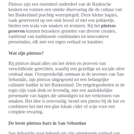
Pintxos zijn een essentieel onderdeel van de Baskische
keuken en vormen een unieke diservaring die de cultuur van
het Baskenland prachtig weerspiegelt. Deze kleine hapjes,
vaak geserveerd op een stuk brood of met een prikkertje,
bieden een scala van smaken en texturen. Bij het
pintxos
proeven
kunnen bezoekers genieten van diverse creaties,
variërend van traditionele combinaties tot innovatieve
presentaties, elk met een eigen verhaal en karakter.
Wat zijn pintxos?
Bij pintxos draait alles om het delen en proeven van
verschillende gerechten, waarbij een gezellige en sociale sfeer
centraal staat. Oorspronkelijk ontstaan in de tavernes van San
Sebastián, zijn pintxos uitgegroeid tot een belangrijke
culinaire traditie in het Baskenland. De eetgelegenheden in de
regio zijn vaak druk en levendig, met een aanlokkelijke
presentatie van hapjes die uitnodigen tot het verkennen van
smaken. Het idee is eenvoudig: bestel een pintxo bij de bar en
combineer het met een glas lokale cider of wijn voor een
complete ervaring.
De beste pintxos bars in San Sebastian
San Sebastián staat bekend om zijn uitstekende aanbod van