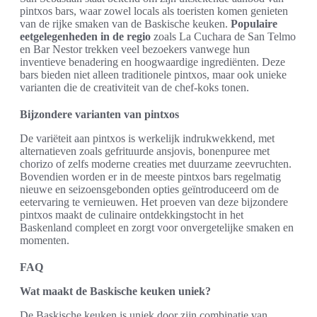
pintxos bars, waar zowel locals als toeristen komen genieten
van de rijke smaken van de Baskische keuken.
Populaire
eetgelegenheden in de regio
zoals La Cuchara de San Telmo
en Bar Nestor trekken veel bezoekers vanwege hun
inventieve benadering en hoogwaardige ingrediënten. Deze
bars bieden niet alleen traditionele pintxos, maar ook unieke
varianten die de creativiteit van de chef-koks tonen.
Bijzondere varianten van pintxos
De variëteit aan pintxos is werkelijk indrukwekkend, met
alternatieven zoals gefrituurde ansjovis, bonenpuree met
chorizo of zelfs moderne creaties met duurzame zeevruchten.
Bovendien worden er in de meeste pintxos bars regelmatig
nieuwe en seizoensgebonden opties geïntroduceerd om de
eetervaring te vernieuwen. Het proeven van deze bijzondere
pintxos maakt de culinaire ontdekkingstocht in het
Baskenland compleet en zorgt voor onvergetelijke smaken en
momenten.
FAQ
Wat maakt de Baskische keuken uniek?
De Baskische keuken is uniek door zijn combinatie van