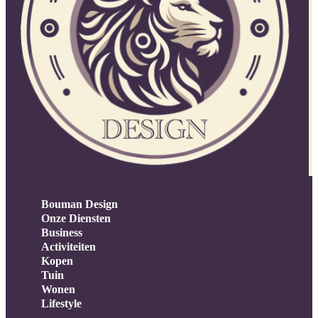
Bouman Design
Onze Diensten
Business
Activiteiten
Kopen
Tuin
Wonen
Lifestyle