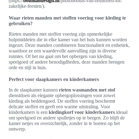
(https://
boumandesign.nl
/photobooths-van-bruiloften-tot-
zakelijke-feesten/).
Waar rieten manden met stoffen voering voor kleding te
gebruiken?
Rieten manden met stoffen voering zijn opmerkelijke
hulpmiddelen die in elke kamer van het huis kunnen worden
ingezet. Deze manden combineren functionaliteit en esthetiek,
waardoor ze een waardevolle aanvulling zijn in diverse
ruimtes. Of het nu gaat om het opbergen van kleding,
speelgoed of andere benodigdheden, deze manden brengen
orde en stijl in huis.
Perfect voor slaapkamers en kinderkamers
In de slaapkamer kunnen
rieten wasmanden met stof
dienstdoen als elegante opbergoplossingen voor zowel
kleding als beddengoed. De stoffen voering beschermt
delicate stoffen en geeft een warme uitstraling. Voor
kinderkamers is een
kledingkorf voor kinderkamers
ideaal
om speelgoed en andere spulletjes op te bergen. Zo blijft de
kamer netjes en overzichtelijk, zonder in te boeten op het
ontwerp.