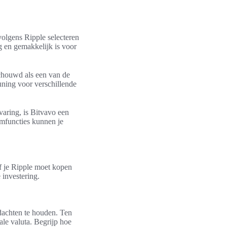
olgens Ripple selecteren
g en gemakkelijk is voor
schouwd als een van de
uning voor verschillende
aring, is Bitvavo een
rmfuncties kunnen je
of je Ripple moet kopen
 investering.
edachten te houden. Ten
ale valuta. Begrijp hoe