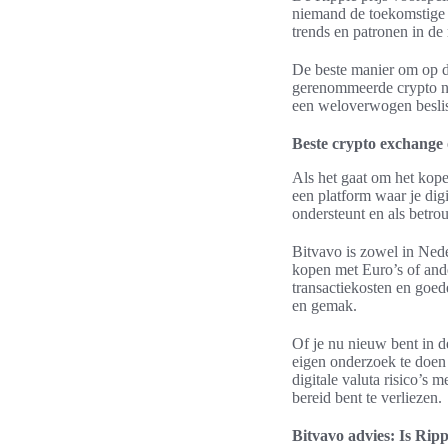
niemand de toekomstige p
trends en patronen in de
De beste manier om op de
gerenommeerde crypto nie
een weloverwogen beslis
Beste crypto exchange
Als het gaat om het kope
een platform waar je dig
ondersteunt en als betr
Bitvavo is zowel in Nede
kopen met Euro’s of ande
transactiekosten en goe
en gemak.
Of je nu nieuw bent in de
eigen onderzoek te doen 
digitale valuta risico’s 
bereid bent te verliezen.
Bitvavo advies: Is Ripp