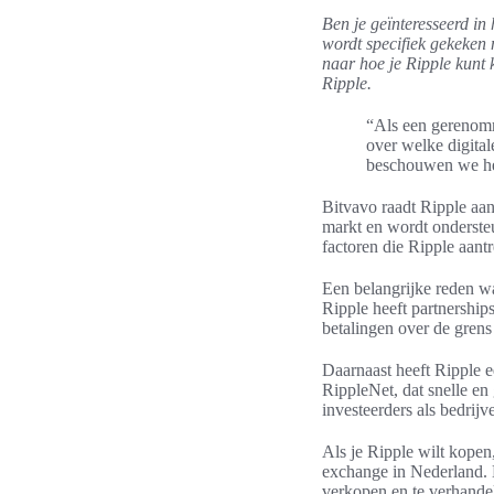
Ben je geïnteresseerd in 
wordt specifiek gekeken 
naar hoe je Ripple kunt
Ripple.
“Als een gerenom
over welke digital
beschouwen we het 
Bitvavo raadt Ripple aan 
markt en wordt ondersteu
factoren die Ripple aant
Een belangrijke reden wa
Ripple heeft partnership
betalingen over de grens 
Daarnaast heeft Ripple 
RippleNet, dat snelle en
investeerders als bedrij
Als je Ripple wilt kopen
exchange in Nederland. H
verkopen en te verhande