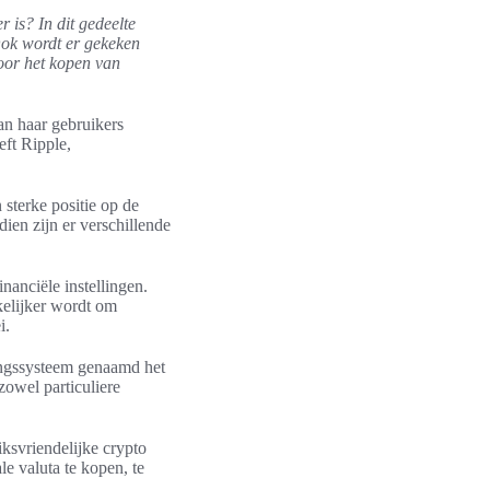
 is? In dit gedeelte
 Ook wordt er gekeken
oor het kopen van
n haar gebruikers
eft Ripple,
 sterke positie op de
ien zijn er verschillende
nanciële instellingen.
kelijker wordt om
i.
lingssysteem genaamd het
zowel particuliere
iksvriendelijke crypto
e valuta te kopen, te