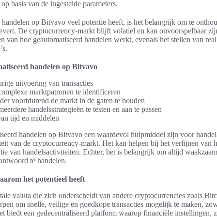
 op basis van de ingestelde parameters.
andelen op Bitvavo veel potentie heeft, is het belangrijk om te ontho
vert. De cryptocurrency-markt blijft volatiel en kan onvoorspelbaar zijn
n van hoe geautomatiseerd handelen werkt, evenals het stellen van rea
’s.
atiseerd handelen op Bitvavo
ige uitvoering van transacties
omplexe marktpatronen te identificeren
der voortdurend de markt in de gaten te houden
erdere handelsstrategieën te testen en aan te passen
van tijd en middelen
iseerd handelen op Bitvavo een waardevol hulpmiddel zijn voor handel
iteit van de cryptocurrency-markt. Het kan helpen bij het verfijnen van 
tie van handelsactiviteiten. Echter, het is belangrijk om altijd waakzaam 
rantwoord te handelen.
arom het potentieel heeft
itale valuta die zich onderscheidt van andere cryptocurrencies zoals Bi
pen om snelle, veilige en goedkope transacties mogelijk te maken, zow
et biedt een gedecentraliseerd platform waarop financiële instellingen, 