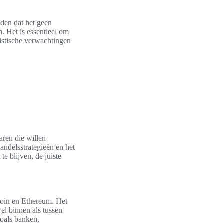
uden dat het geen
. Het is essentieel om
listische verwachtingen
aren die willen
handelsstrategieën en het
te blijven, de juiste
tcoin en Ethereum. Het
el binnen als tussen
zoals banken,