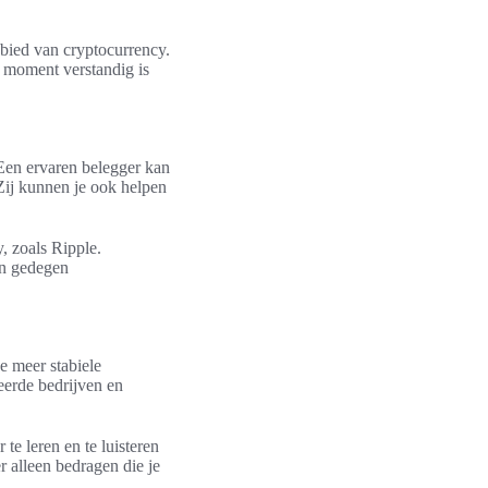
ebied van cryptocurrency.
t moment verstandig is
Een ervaren belegger kan
 Zij kunnen je ook helpen
y, zoals Ripple.
an gedegen
e meer stabiele
eerde bedrijven en
te leren en te luisteren
r alleen bedragen die je