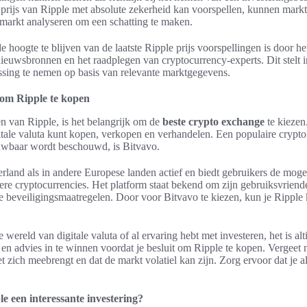
rijs van Ripple met absolute zekerheid kan voorspellen, kunnen markta
 markt analyseren om een schatting te maken.
 hoogte te blijven van de laatste Ripple prijs voorspellingen is door h
uwsbronnen en het raadplegen van cryptocurrency-experts. Dit stelt in
sing te nemen op basis van relevante marktgegevens.
 om Ripple te kopen
n van Ripple, is het belangrijk om de
beste crypto exchange
te kiezen
itale valuta kunt kopen, verkopen en verhandelen. Een populaire crypt
ouwbaar wordt beschouwd, is Bitvavo.
rland als in andere Europese landen actief en biedt gebruikers de moge
re cryptocurrencies. Het platform staat bekend om zijn gebruiksvriende
de beveiligingsmaatregelen. Door voor Bitvavo te kiezen, kun je Rippl
 wereld van digitale valuta of al ervaring hebt met investeren, het is alt
en advies in te winnen voordat je besluit om Ripple te kopen. Vergeet ni
met zich meebrengt en dat de markt volatiel kan zijn. Zorg ervoor dat je a
le een interessante investering?