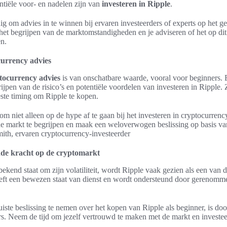
ntiële voor- en nadelen zijn van
investeren in Ripple
.
dig om advies in te winnen bij ervaren investeerders of experts op het g
 het begrijpen van de marktomstandigheden en je adviseren of het op di
en.
currency advies
tocurrency advies
is van onschatbare waarde, vooral voor beginners. 
rijpen van de risico’s en potentiële voordelen van investeren in Ripple.
este timing om Ripple te kopen.
 om niet alleen op de hype af te gaan bij het investeren in cryptocurrenc
e markt te begrijpen en maak een weloverwogen beslissing op basis v
ith, ervaren cryptocurrency-investeerder
ende kracht op de cryptomarkt
kend staat om zijn volatiliteit, wordt Ripple vaak gezien als een van d
eeft een bewezen staat van dienst en wordt ondersteund door gerenomm
ste beslissing te nemen over het kopen van Ripple als beginner, is door 
rs. Neem de tijd om jezelf vertrouwd te maken met de markt en investee