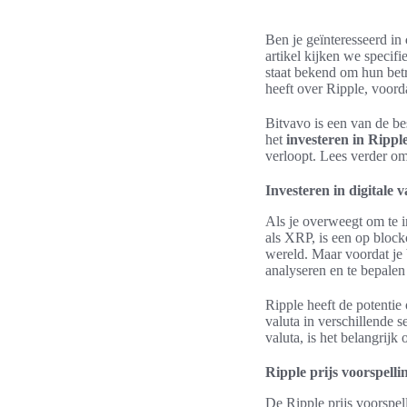
Ben je geïnteresseerd in
artikel kijken we specif
staat bekend om hun betr
heeft over Ripple, voord
Bitvavo is een van de be
het
investeren in Rippl
verloopt. Lees verder o
Investeren in digitale 
Als je overweegt om te i
als XRP, is een op block
wereld. Maar voordat je b
analyseren en te bepalen
Ripple heeft de potentie
valuta in verschillende se
valuta, is het belangrijk
Ripple prijs voorspelli
De Ripple prijs voorspel