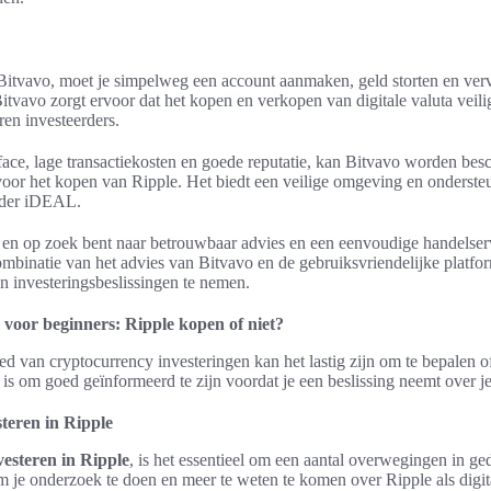
itvavo, moet je simpelweg een account aanmaken, geld storten en verv
Bitvavo zorgt ervoor dat het kopen en verkopen van digitale valuta veili
ren investeerders.
face, lage transactiekosten en goede reputatie, kan Bitvavo worden be
voor het kopen van Ripple. Het biedt een veilige omgeving en onderste
nder iDEAL.
 en op zoek bent naar betrouwbaar advies en een eenvoudige handelserv
mbinatie van het advies van Bitvavo en de gebruiksvriendelijke platfo
investeringsbeslissingen te nemen.
voor beginners: Ripple kopen of niet?
ed van cryptocurrency investeringen kan het lastig zijn om te bepalen 
e is om goed geïnformeerd te zijn voordat je een beslissing neemt over je
teren in Ripple
vesteren in Ripple
, is het essentieel om een aantal overwegingen in g
 om je onderzoek te doen en meer te weten te komen over Ripple als digit