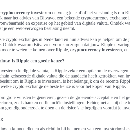
cryptocurrency investeren
en vraag je je af of het verstandig is om Ri
iek naar het advies van Bitvavo, een bekende cryptocurrency exchange 
ouwbaarheid en expertise op het gebied van digitale valuta. Ontdek wa
at je een weloverwogen beslissing neemt.
ste crypto exchanges in Nederland en hun advies kan je helpen om de j
e
. Ontdek waarom Bitvavo ervoor kan zorgen dat jouw Ripple ervaring 
m meer te weten te komen over Ripple,
cryptocurrency investeren
, en
valuta: Is Ripple een goede keuze?
nvesteren in digitale valuta, is Ripple zeker een optie om te overwege
chain gebaseerde digitale valuta die de aandacht heeft getrokken van in
esluit om in Ripple te investeren, is het belangrijk om de recente Rippl
 welke crypto exchange de beste keuze is voor het kopen van Ripple.
 om grote winsten te genereren, gezien de groeiende acceptatie en het ge
ctoren, zoals banken en financiële instellingen. Echter, net als bij elke i
 om grondig onderzoek te doen en de risico’s te begrijpen voordat je inve
ng
lingen kunnen dienen als richtlijn bij het nemen van een investeringsbe