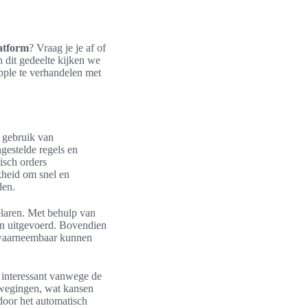
atform
? Vraag je je af of
 dit gedeelte kijken we
pple te verhandelen met
t gebruik van
gestelde regels en
isch orders
jkheid om snel en
den.
laren. Met behulp van
en uitgevoerd. Bovendien
k waarneembaar kunnen
 interessant vanwege de
bewegingen, wat kansen
door het automatisch