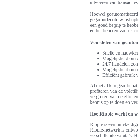
uitvoeren van transacties
Hoewel geautomatiseerd h
gegarandeerde winst ople
een goed begrip te hebbe
en het beheren van risico
Voordelen van geautom
Snelle en nauwkeur
Mogelijkheid om c
24/7 handelen zon
Mogelijkheid om me
Efficiënt gebruik 
Al met al kan geautomat
profiteren van de volatil
vergroten van de efficiën
kennis op te doen en ve
Hoe Ripple werkt en wa
Ripple is een unieke dig
Ripple-netwerk is ontwor
verschillende valuta’s. H