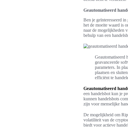
Geautomatiseerd hande
Ben je geïnteresseerd in
het de moeite waard is o
naar de mogelijkheden v
behulp van een handelsb
Geautomatiseerd h
geavanceerde soft
parameters. In pla
plaatsen en sluite
efficiënt te hande
Geautomatiseerd hande
een handelsbot kun je p
kunnen handelsbots comp
zijn voor menselijke han
De mogelijkheid om Ripp
volatiliteit van de cryp
biedt voor actieve hand