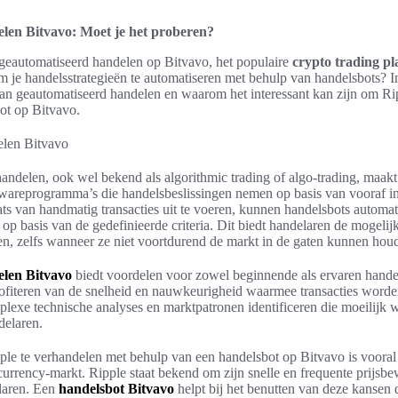
len Bitvavo: Moet je het proberen?
 geautomatiseerd handelen op Bitvavo, het populaire
crypto trading pl
m je handelsstrategieën te automatiseren met behulp van handelsbots? In
an geautomatiseerd handelen en waarom het interessant kan zijn om Ri
ot op Bitvavo.
andelen, ook wel bekend als algorithmic trading of algo-trading, maak
wareprogramma’s die handelsbeslissingen nemen op basis van vooraf in
ats van handmatig transacties uit te voeren, kunnen handelsbots automat
n op basis van de gedefinieerde criteria. Dit biedt handelaren de mogeli
len, zelfs wanneer ze niet voortdurend de markt in de gaten kunnen hou
len Bitvavo
biedt voordelen voor zowel beginnende als ervaren hande
rofiteren van de snelheid en nauwkeurigheid waarmee transacties word
lexe technische analyses en marktpatronen identificeren die moeilij
delaren.
le te verhandelen met behulp van een handelsbot op Bitvavo is vooral
tocurrency-markt. Ripple staat bekend om zijn snelle en frequente prijs
elaren. Een
handelsbot Bitvavo
helpt bij het benutten van deze kansen 