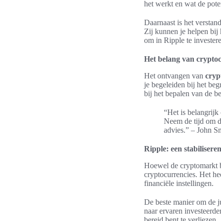
het werkt en wat de pote
Daarnaast is het verstan
Zij kunnen je helpen bij
om in Ripple te invester
Het belang van crypto
Het ontvangen van
cryp
je begeleiden bij het beg
bij het bepalen van de b
“Het is belangrijk
Neem de tijd om d
advies.” – John Sm
Ripple: een stabiliser
Hoewel de cryptomarkt be
cryptocurrencies. Het h
financiële instellingen.
De beste manier om de jui
naar ervaren investeerde
bereid bent te verliezen.