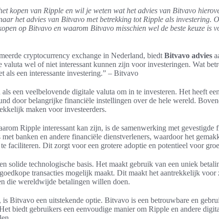
het kopen van Ripple en wil je weten wat het advies van Bitvavo hierover
naar het advies van Bitvavo met betrekking tot Ripple als investering.
 kopen op Bitvavo en waarom Bitvavo misschien wel de beste keuze is v
meerde cryptocurrency exchange in Nederland, biedt
Bitvavo advies
aa
e valuta wel of niet interessant kunnen zijn voor investeringen. Wat betr
als een interessante investering.” – Bitvavo
als een veelbelovende digitale valuta om in te investeren. Het heeft een
nd door belangrijke financiële instellingen over de hele wereld. Bovend
rekkelijk maken voor investeerders.
arom Ripple interessant kan zijn, is de samenwerking met gevestigde fi
s met banken en andere financiële dienstverleners, waardoor het gemak
te faciliteren. Dit zorgt voor een grotere adoptie en potentieel voor groe
een solide technologische basis. Het maakt gebruik van een uniek beta
 goedkope transacties mogelijk maakt. Dit maakt het aantrekkelijk voor 
ven die wereldwijde betalingen willen doen.
, is Bitvavo een uitstekende optie. Bitvavo is een betrouwbare en gebru
et biedt gebruikers een eenvoudige manier om Ripple en andere digital
len.