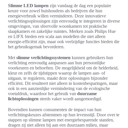
Slimme LED lampen
zijn vandaag de dag een populaire
keuze voor zowel huishoudens als bedrijven die hun
energieverbruik willen verminderen. Deze innovatieve
verlichtingsoplossingen zijn eenvoudig te integreren in diverse
omgevingen, van sfeervolle woonkamers tot praktische
slaapkamers en zakelijke ruimtes. Merken zoals Philips Hue
en LIFX bieden een scala aan modellen die niet alleen
energie-efficiënt zijn, maar ook veelzijdige functies bieden die
het gebruiksgemak bevorderen.
Met
slimme verlichtingssystemen
kunnen gebruikers hun
verlichting eenvoudig aanpassen aan hun persoonlijke
voorkeuren en behoeften. De mogelijkheid om de helderheid,
kleur en zelfs de tijdstippen waarop de lampen aan- of
uitgaan, te reguleren, maakt deze oplossingen bijzonder
efficiënt. Dit resulteert niet alleen in kostenbesparingen, maar
ook in een aanzienlijke vermindering van de ecologische
voetafdruk, waardoor het gebruik van
duurzame
lichtoplossingen
steeds vaker wordt aangemoedigd.
Bovendien kunnen consumenten de impact van hun
verlichtingskeuzes afstemmen op hun levensstijl. Door over te
stappen op slimme lampen met energiebesparende standen,
dragen zij niet alleen bij aan een duurzaam milieu, maar